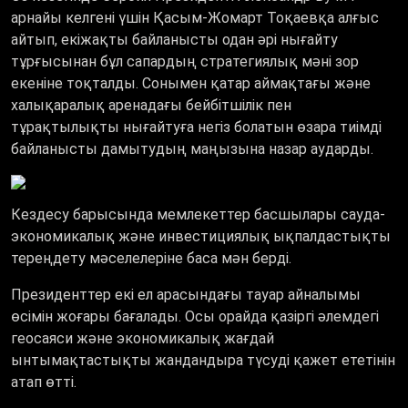
арнайы келгені үшін Қасым-Жомарт Тоқаевқа алғыс
айтып, екіжақты байланысты одан әрі нығайту
тұрғысынан бұл сапардың стратегиялық мәні зор
екеніне тоқталды. Сонымен қатар аймақтағы және
халықаралық аренадағы бейбітшілік пен
тұрақтылықты нығайтуға негіз болатын өзара тиімді
байланысты дамытудың маңызына назар аударды.
Кездесу барысында мемлекеттер басшылары сауда-
экономикалық және инвестициялық ықпалдастықты
тереңдету мәселелеріне баса мән берді.
Президенттер екі ел арасындағы тауар айналымы
өсімін жоғары бағалады. Осы орайда қазіргі әлемдегі
геосаяси және экономикалық жағдай
ынтымақтастықты жандандыра түсуді қажет ететінін
атап өтті.