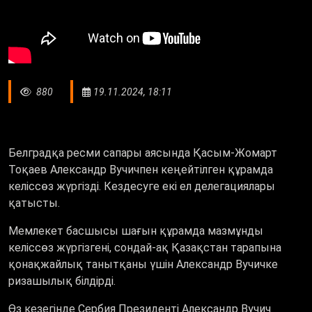
880
19.11.2024, 18:11
Белградқа ресми сапары аясында Қасым-Жомарт
Тоқаев Александр Вучичпен кеңейтілген құрамда
келіссөз жүргізді. Кездесуге екі ел делегациялары
қатысты.
Мемлекет басшысы шағын құрамда мазмұнды
келіссөз жүргізгені, сондай-ақ Қазақстан тарапына
қонақжайлық танытқаны үшін Александр Вучичке
ризашылық білдірді.
Өз кезегінде Сербия Президенті Александр Вучич