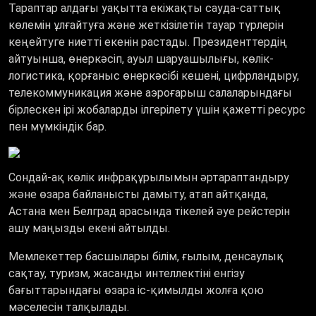
Тараптар алдағы уақытта екіжақты сауда-саттық
көлемін ұлғайтуға және жеткізілетін тауар түрлерін
кеңейтуге ниетті екенін растады. Президенттердің
айтуынша, өнеркәсіп, ауыл шаруашылығы, көлік-
логистика, қорғаныс өнеркәсібі кешені, цифрландыру,
телекоммуникация және аэроғарыш салаларындағы
бірлескен ірі жобаларды ілгерілету үшін қажетті ресурс
пен мүмкіндік бар.
Сондай-ақ көлік инфрақұрылымын әртараптандыру
және өзара байланысты дамыту, атап айтқанда,
Астана мен Белград арасында тікелей әуе рейстерін
ашу маңызды екені айтылды.
Мемлекеттер басшылары білім, ғылым, денсаулық
сақтау, туризм, жасанды интеллектіні енгізу
бағыттарындағы өзара іс-қимылды жолға қою
мәселесін талқылады.