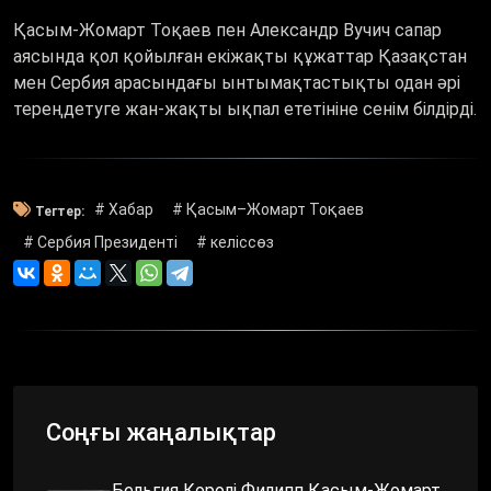
Қасым-Жомарт Тоқаев пен Александр Вучич сапар
аясында қол қойылған екіжақты құжаттар Қазақстан
мен Сербия арасындағы ынтымақтастықты одан әрі
тереңдетуге жан-жақты ықпал ететініне сенім білдірді.
# Хабар
# Қасым–Жомарт Тоқаев
Тегтер:
# Сербия Президенті
# келіссөз
Соңғы жаңалықтар
Бельгия Королі Филипп Қасым-Жомарт