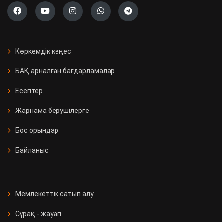
Көркемдік кеңес
БАҚ арналған бағдарламалар
Есептер
Жарнама берушілерге
Бос орындар
Байланыс
Мемлекеттік сатып алу
Сұрақ - жауап