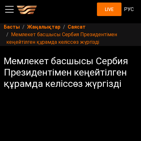
РУС
LIVE
Басты
Жаңалықтар
Саясат
Мемлекет басшысы Сербия Президентімен
кеңейтілген құрамда келіссөз жүргізді
Мемлекет басшысы Сербия
Президентімен кеңейтілген
құрамда келіссөз жүргізді