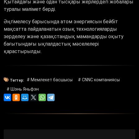
Қытайдағы және одан тысқары жерлердегі жобалары
туралы мәлімет берді.
Әңгімелесу барысында атом энергиясын бейбіт
мақсатта пайдаланатын озық технологияларды
зерделеу және қазақстандық мамандарды оқыту
бағытындағы ықпалдастық мәселелері
қарастырылды.
# Мемлекет басшысы
# СNNC компаниясы
Тегтер:
# Шэнь Яньфэн