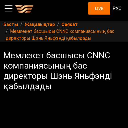
РУС
LIVE
Басты
Жаңалықтар
Саясат
Мемлекет басшысы СNNC компаниясының бас
директоры Шэнь Яньфэнді қабылдады
Мемлекет басшысы СNNC
компаниясының бас
директоры Шэнь Яньфэнді
қабылдады