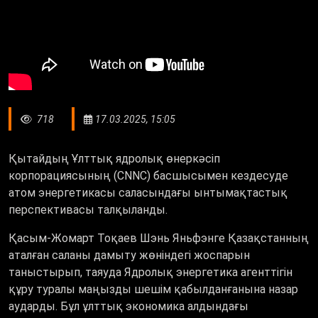
718
17.03.2025, 15:05
Қытайдың Ұлттық ядролық өнеркәсіп
корпорациясының (СNNC) басшысымен кездесуде
атом энергетикасы саласындағы ынтымақтастық
перспективасы талқыланды.
Қасым-Жомарт Тоқаев Шэнь Яньфэнге Қазақстанның
аталған саланы дамыту жөніндегі жоспарын
таныстырып, таяуда Ядролық энергетика агенттігін
құру туралы маңызды шешім қабылданғанына назар
аударды. Бұл ұлттық экономика алдындағы