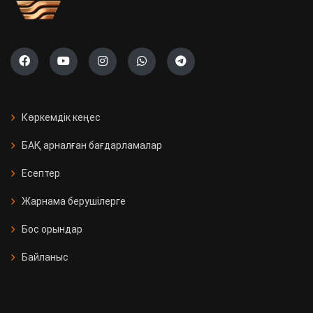
Көркемдік кеңес
БАҚ арналған бағдарламалар
Есептер
Жарнама берушілерге
Бос орындар
Байланыс