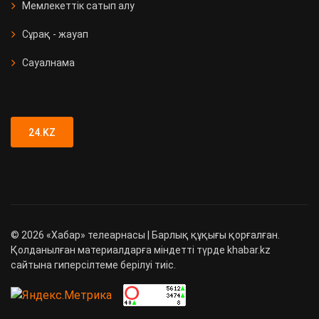
Мемлекеттік сатып алу
Сұрақ - жауап
Сауалнама
24.KZ
©
2026
«Хабар» телеарнасы | Барлық құқығы қорғалған.
Қолданылған материалдарға міндетті түрде khabar.kz
сайтына гиперсілтеме берілуі тиіс.