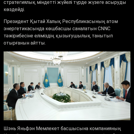
стратегиялық міндетті жүйелі түрде жүзеге асыруды
көздейді.
Президент Қытай Халық Республикасының атом
энергетикасында көшбасшы саналатын CNNC
тәжірибесіне еліміздің қызығушылық танытып
отырғанын айтты.
Шэнь Яньфэн Мемлекет басшысына компанияның