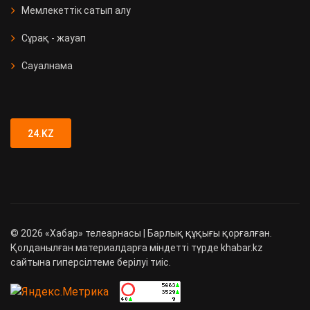
Мемлекеттік сатып алу
Сұрақ - жауап
Сауалнама
24.KZ
©
2026
«Хабар» телеарнасы | Барлық құқығы қорғалған.
Қолданылған материалдарға міндетті түрде khabar.kz
сайтына гиперсілтеме берілуі тиіс.