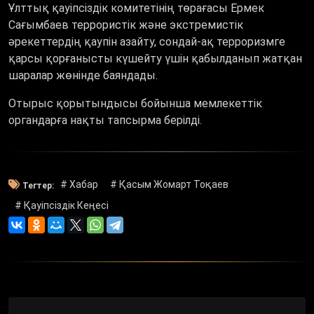
Ұлттық қауіпсіздік комитетінің төрағасы Ермек
Сағымбаев террористік және экстремистік
әрекеттердің қаупін азайту, сондай-ақ терроризмге
қарсы қорғанысты күшейту үшін қабылданып жатқан
шаралар жөнінде баяндады.
Отырыс қорытындысы бойынша мемлекеттік
органдарға нақты тапсырма берілді.
# Хабар
# Қасым Жомарт Тоқаев
Тегтер:
# Қауіпсіздік Кеңесі