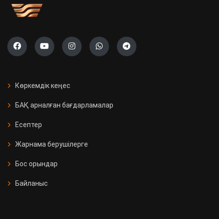
Көркемдік кеңес
БАҚ арналған бағдарламалар
Есептер
Жарнама берушілерге
Бос орындар
Байланыс