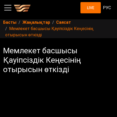
РУС
LIVE
Басты
Жаңалықтар
Саясат
Мемлекет басшысы Қауіпсіздік Кеңесінің
отырысын өткізді
Мемлекет басшысы
Қауіпсіздік Кеңесінің
отырысын өткізді