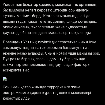
Үкімет пен бірқатар салалық мемлекеттік органның
басшылары негізгі көрсеткіштердің орындалуы
туралы мәлімет берді. Кеңес отырысында әлі де
пысықтауды қажет ететін, соның ішінде қоғамдық,
экономикалық, экологиялық және ақпараттық
қауіпсіздік бағытындағы мәселелер талқыланды.
Президент Ұлттық қауіпсіздік стратегиясының іске
асырылуы нақты нәтижелермен бағалануға тиіс
екеніне назар аударды. Оның қоғам үшін маңызы зор.
Бұл ретте барлық саланы дамыту барысында
азаматтар мен мемлекеттің қауіпсіздік факторы
ескерілуге тиіс.
Сонымен қатар жиында терроризмге және
экстремизмге қарсы күрестің өзекті мәселелері
қарастырылды.