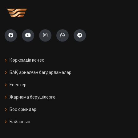
Көркемдік кеңес
БАҚ арналған бағдарламалар
Есептер
Жарнама берушілерге
Бос орындар
Байланыс