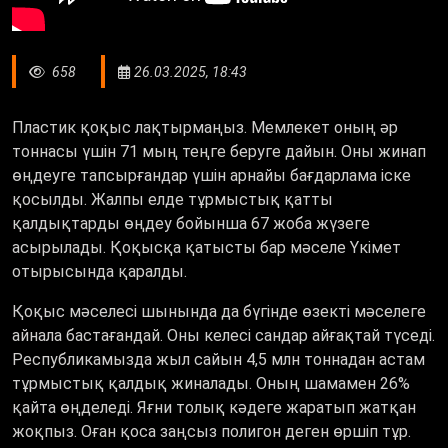
658
26.03.2025, 18:43
Пластик қоқыс лақтырмаңыз. Мемлекет оның әр
тоннасы үшін 71 мың теңге беруге дайын. Оны жинап
өңдеуге тапсырғандар үшін арнайы бағдарлама іске
қосылды. Жалпы елде тұрмыстық қатты
қалдықтарды өңдеу бойынша 67 жоба жүзеге
асырылады. Қоқысқа қатысты бар мәселе Үкімет
отырысында қаралды.
Қоқыс мәселесі шынында да бүгінде өзекті мәселеге
айнала бастағандай. Оны келесі сандар айғақтай түседі.
Республикамызда жыл сайын 4,5 млн тоннадан астам
тұрмыстық қалдық жиналады. Оның шамамен 26%
қайта өңделеді. Яғни толық кәдеге жаратып жатқан
жоқпыз. Оған қоса заңсыз полигон деген өршіп тұр.