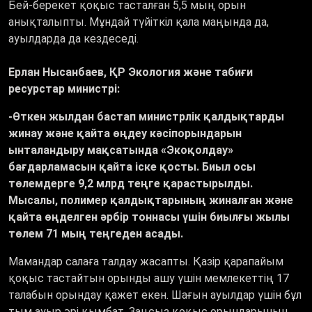
Бей-берекет қоқыс тасталған 5,5 мың орын
анықталыпты. Мұндай түйіткіл қала маңында да,
ауылдарда да кездеседі.
Ерлан Нысанбаев, ҚР Экология және табиғи
ресурстар министрі:
-Өткен жылдан бастап министрлік қалдықтарды
жинау және қайта өңдеу кәсіпорындарын
ынталандыру мақсатында «Экоқолдау»
бағдарламасын қайта іске қосты. Биыл осы
төлемдерге 9,2 млрд теңге қарастырылды.
Мысалы, полимер қалдықтарының жиналған және
қайта өңделген әрбір тоннасы үшін биылғы жылы
төлем 71 мың теңгеден асады.
Мамандар салаға талдау жасапты. Қазір қарапайым
қоқыс тастайтын орынды ашу үшін мемлекеттің 17
талабын орындау қажет екен. Шағын ауылдар үшін бұл
тым ауыр әрі қымбат. Заңсыз қоқыс орындарының