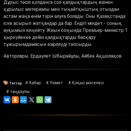
Дұрыс тәсіл қолданса сол қалдықтардың өзінен
құрылыс материалы мен тыңайтқыштың отыздан
астам жаңа өнім түрін алуға болады. Оны Қазақстанда
іске асырып жатқандар да бар. Ендігі міндет - соның
ауқымын кеңейту. Жиын соңында Премьер-министр 1
қыркүйекке дейін қалдықтарды басқару
тұжырымдамасын әзірлеуді тапсырды.
Авторлары: Ердәулет Ыбырайұлы, Айбек Ақшолақов
# Хабар
# Үкімет
# Қоқыс мәселесі
Тегтер:
# таңдаулы