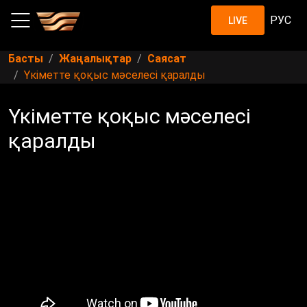
РУС
LIVE
Басты
Жаңалықтар
Саясат
Үкіметте қоқыс мәселесі қаралды
Үкіметте қоқыс мәселесі
қаралды