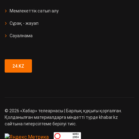
Мемлекеттік сатып алу
Сұрақ - жауап
Сауалнама
24.KZ
©
2026
«Хабар» телеарнасы | Барлық құқығы қорғалған.
Қолданылған материалдарға міндетті түрде khabar.kz
сайтына гиперсілтеме берілуі тиіс.