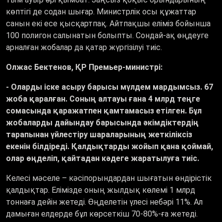
көптігі де содан шығар. Министрлік осы құжаттар
санын екі есе қысқартпақ. Айтпақшы еліміз бойынша
100 полигон салынатын болыпты. Сондай-ақ өңдеуге
арналған жобалар да қатар жүргізілуі тиіс.
Олжас Бектенов, ҚР Премьер-министрі:
- Оларды іске асыру барысы мүлдем мардымсыз. 67
жоба қаралған. Соның алтауы ғана 4 млрд теңге
сомасында қаражатпен қамтамасыз етілген. Бұл
жобаларды дайындау барысында әкімдіктердің
тарапынан үйлестіру шараларының жеткіліксіз
екенін білдіреді. Қалдықтарды жойып қана қоймай,
олар өңделіп, қайтадан кәдеге жаратылуға тиіс.
Келесі мәселе
–
кәсіпорындардан шығатын өндірістік
қалдықтар. Елімізде оның жылдық көлемі 1 млрд
тоннаға дейін жетеді. Өңделетін үлесі небәрі 11%. Ал
дамыған елдерде бұл көрсеткіш 70-80%-ға жетеді.