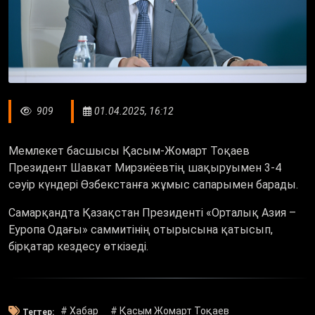
909
01.04.2025, 16:12
Мемлекет басшысы Қасым-Жомарт Тоқаев
Президент Шавкат Мирзиёевтің шақыруымен 3-4
сәуір күндері Өзбекстанға жұмыс сапарымен барады.
Самарқандта Қазақстан Президенті «Орталық Азия –
Еуропа Одағы» саммитінің отырысына қатысып,
бірқатар кездесу өткізеді.
# Хабар
# Қасым Жомарт Тоқаев
Тегтер: