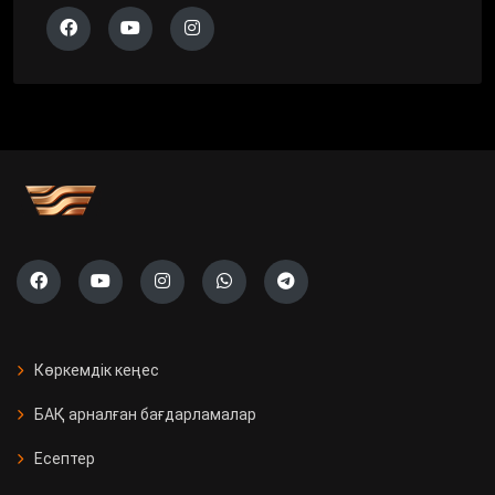
Көркемдік кеңес
БАҚ арналған бағдарламалар
Есептер