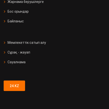
Жарнама берушілерге
Бос орындар
Байланыс
Мемлекеттік сатып алу
Сұрақ - жауап
Сауалнама
24.KZ