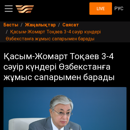
РУС
LIVE
Басты
Жаңалықтар
Саясат
Қасым-Жомарт Тоқаев 3-4 сәуір күндері
Өзбекстанға жұмыс сапарымен барады
Қасым-Жомарт Тоқаев 3-4
сәуір күндері Өзбекстанға
жұмыс сапарымен барады