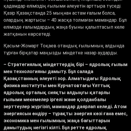
қадамдар еліміздің ғылыми әлеуетін арттыра түседі.
Қазір Қазақстанда 25 мыңнан астам ғалым болса,
олардың жартысы – 40 жасқа толмаған мамандар. Бұл
елімізде ғалымдардың жаңа буыны қалыптасып келе
жатқанын көрсетеді.
Қасым-Жомарт Тоқаев отандық ғылымның алдында
тұрған бірқатар маңызды міндетке назар аударды.
– Стратегиялық міндеттердің бірі – ядролық ғылым
мен технологияны дамыту. Бұл салада
Қазақстанның әлеуеті зор. Алматыдағы Ядролық
физика институты мен Курчатовтағы Ұлттық
ядролық орталық сияқты алдыңғы қатарлы
ғылыми мекемелер іргелі және қолданбалы
зерттеулер жүргізіп, мамандар даярлап келеді. Атом
энергиясын өндіру – тұрақты энергия көзі ғана емес,
экономика мен ғылымның жаңа бағыттарын
дамытудың негізгі кілті. Бұл ретте ядролық