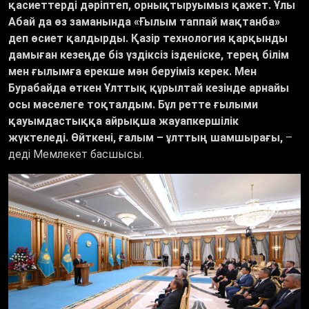
қасиеттерді дәріптеп, орнықтыруымыз қажет. Ұлы
Абай да өз заманында «Ғылым таппай мақтанба»
деп өсиет қалдырды. Қазір технология қарқынды
дамыған кезеңде біз үздіксіз ізденіске, терең білім
мен ғылымға ерекше мән беруіміз керек. Мен
Бурабайда өткен Ұлттық құрылтай кезінде арнайы
осы мәселеге тоқталдым. Бұл ретте ғылыми
қауымдастыққа айрықша жауапкершілік
жүктеледі. Өйткені, ғалым – ұлттың шамшырағы,
–
деді Мемлекет басшысы.