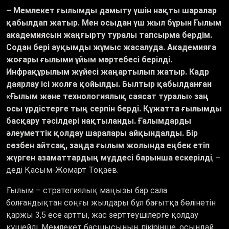
– Мемлекет ғылымды дамыту үшін нақты шаралар
қабылдап жатыр. Мен осыдан үш жыл бұрын Ғылым
академиясын жаңғырту туралы тапсырма бердім.
Содан бері ауқымды жұмыс жасалуда. Академияға
жоғары ғылыми ұйым мәртебесі берілді.
Инфрақұрылым жүйесі жаңартылып жатыр. Кадр
даярлау ісі жолға қойылды. Былтыр қабылданған
«Ғылым және технологиялық саясат туралы» заң
осы үрдістерге тың серпін берді. Құжатта ғылымды
басқару тәсілдері нақтыланды. Ғалымдарды
әлеуметтік қолдау шаралары айқындалды. Бір
сөзбен айтсақ, заңда ғылым жолында еңбек етіп
жүрген азаматтардың мүддесі барынша ескерілді
, –
деді Қасым-Жомарт Тоқаев.
Ғылым – стратегиялық маңызы бар сала
болғандықтан соңғы жылдары бұл бағытқа бөлінетін
қаржы 3,5 есе артты, жас зерттеушілерге қолдау
күшейді. Мемлекет басшысының пікірінше, осындай