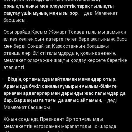
орнықтылығы мен әлеуметтік тұрақтылықты
сақтау үшін мұның маңызы зор
, – деді Мемлекет
басшысы.
Осы орайда Қасым-Жомарт Тоқаев ғылымы дамыған
ел кез келген сын-қатерге төтеп бере алатынына баса
мән берді. Сондай-ақ Қазақстанның болашағы
отаншыл әрі білікті ғалымдардың қолында екенін,
мемлекет оларға жан-жақты қолдау көрсете беретінін
атап өтті.
– Біздің ортамызда майталман мамандар отыр.
Арамызда бүкіл саналы ғұмырын ғылым-білімге
арнаған ардагерлер мен дарынды жас ғалымдар да
бар. Баршаңызға тағы да алғыс айтамын
, – деді
Мемлекет басшысы.
Жиын соңында Президент бір топ ғалымды
мемлекеттік наградамен марапаттады. Іс-шарада