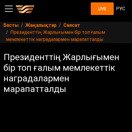
РУС
LIVE
Басты
Жаңалықтар
Саясат
Президенттің Жарлығымен бір топ ғалым
мемлекеттік наградалармен марапатталды
Президенттің Жарлығымен
бір топ ғалым мемлекеттік
наградалармен
марапатталды