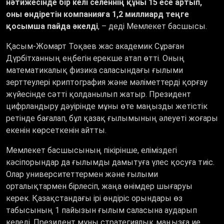
нәтижесінде бір келі селеннің құны 15 есе артып,
оны өндіретін компанияға 1,2 миллиард теңге
қосымша пайда әкелді
, – деді Мемлекет басшысы.
Қасым-Жомарт Тоқаев жас академик Сұраған
Дүрбітханның еңбегін ерекше атап өтті. Оның
математикалық физика саласындағы ғылыми
зерттеулері криптография және мәліметтерді қорғау
жүйесінде сәтті қолданылып жатыр. Президент
цифрландыру дәуірінде мұны өте маңызды жетістік
ретінде бағалап, бұл қазақ ғылымының әлеуеті жоғары
екенін көрсеткенін айтты.
Мемлекет басшысының пікірінше, еліміздегі
кәсіпорындар да ғылымды дамытуға үлес қосуға тиіс.
Олар университеттермен және ғылыми
орталықтармен бірлесіп, жаңа өнімдер шығаруы
керек. Қазақстандағы ірі өндіріс орындары өз
табысының 1 пайызын ғылым саласына аударып
келеді. Президент мұны стратегиялық маңызға ие