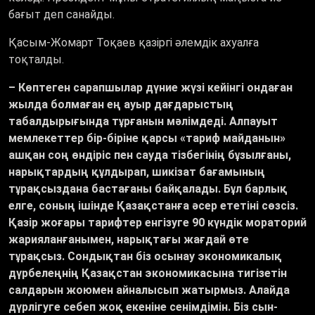
бағыт деп санайды.
Қасым-Жомарт Тоқаев қазіргі әлемдік ахуалға
тоқталды.
– Көптеген сарапшылар дүние жүзі кейінгі ондаған
жылда болмаған ең ауыр дағдарыстың
табалдырығында тұрғанын мәлімдеді. Алпауыт
мемлекеттер бір-біріне қарсы «тариф майданын»
ашқан соң өндіріс пен сауда тізбегінің бұзылғаны,
нарықтардың құлдырап, шикізат бағамының
тұрақсыздана бастағаны байқалады. Бұл барлық
елге, соның ішінде Қазақстанға әсер ететіні сөзсіз.
Қазір жоғары тарифтер енгізуге 90 күндік мораторий
жарияланғанымен, нарықтағы жағдай өте
тұрақсыз. Сондықтан біз осынау экономикалық
дүрбелеңнің Қазақстан экономикасына тигізетін
салдарын жоюмен айналысып жатырмыз. Алайда
дүрлігуге себеп жоқ екеніне сенімдімін. Біз сын-