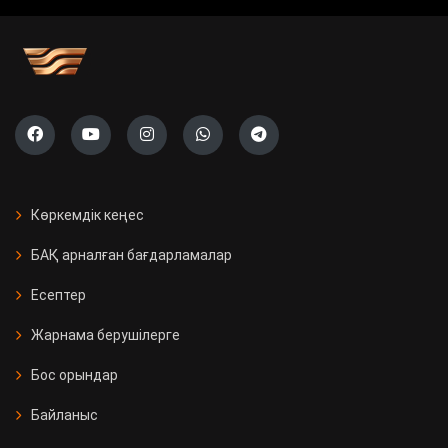
Көркемдік кеңес
БАҚ арналған бағдарламалар
Есептер
Жарнама берушілерге
Бос орындар
Байланыс