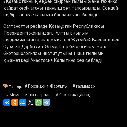
«Қазақстанның еңбек сіңірген ғылым және техника
қайраткері» атағы тұңғыш рет тапсырылды. Сондай-
ақ бір топ жас ғалымға баспана кілті берілді.
Салтанатты рәсімде Қазақстан Республикасы
Президенті жанындағы Ұлттық ғылым
академиясының академиктері Жұмабай Бәкенов пен
Сұраған Дүрбітхан, Өсімдіктер биологиясы және
биотехнологиясы институтының кіші ғылыми
қызметкері Анастасия Капытина сөз сөйледі.
# Президент Жарлығы
# ғалымдар
Тегтер:
# Мемлекеттік награда
# басты жаңалық