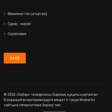
Мемлекеттік сатып алу
Сұрақ - жауап
Сауалнама
24.KZ
©
2026
«Хабар» телеарнасы | Барлық құқығы қорғалған.
Қолданылған материалдарға міндетті түрде khabar.kz
сайтына гиперсілтеме берілуі тиіс.