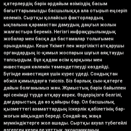
қатерлердің бәрін әрдайым өзіміздің басым
бағыттарымызды басшылыққа ала отырып еңсеріп
келеміз. Сыртқы қолайсыз факторлардың
ықпалына қарамастан дамудың даңғыл жолын
жалғастыра береміз. Негізгі инфрақұрылымдық
жобалар мен басқа да бастамалар толығымен
орындалады. Кеше Үкімет пен жергілікті атқарушы
органдардың іс-қимыл жоспарын шұғыл аяқтауды
тапсырдым. Бұл қадам өсім қарқыны мен
инвестиция көлемін төмендетпеуді көздейді.
Бүгінде инвестиция үшін күрес үдеді. Сондықтан
әбжіл қимылдауға тиіспіз. Біз барлық сын-қатерге
дайын болғанымыз жөн. Жұмыстың бәрін байыппен
әрі сенімді түрде атқару керек. Өздеріңізге белгілі,
дағдарыстың да өз қайыры бар. Ол басшылық
қызметтегі азаматтардың іскерлік қабілетінің бар-
жоғын айқындап береді. Сондай-ақ жаңа
мүмкіндіктерге жол ашады. Сыртқы ахуал түбегейлі
өзгерген кезеңде ұлттық экономиканың