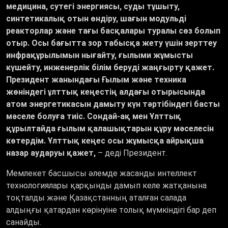
медицина, сутегі энергиясы, суды тұшыту,
синтетикалық отын өндіру, шағын модульді
реакторлар және тағы басқалары туралы сөз болып
отыр. Осы бағытта зор табысқа жету үшін зерттеу
инфрақұрылымын нығайту, ғылыми жұмысты
күшейту, инженерлік білім беруді жаңғырту қажет.
Президент жанындағы Ғылым және техника
жөніндегі ұлттық кеңестің алдағы отырысында
атом энергетикасын дамыту күн тәртібіндегі басты
мәселе болуға тиіс. Сондай-ақ мен Ұлттық
құрылтайда ғылым қалашықтарын құру мәселесін
көтердім. Ұлттық кеңес осы жұмысқа айрықша
назар аударуы қажет,
– деді Президент.
Мемлекет басшысы әлемде жасанды интеллект
технологиялары қарқынды дамып келе жатқанына
тоқталды және Қазақстанның аталған салада
алдыңғы қатардан көрінуіне толық мүмкіндігі бар деп
санайды.