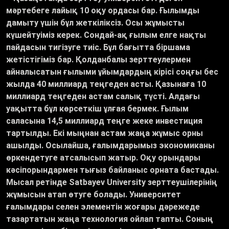
мәртебеге лайық 10 оқу ордасы бар. Ғылымды
дамыту үшін бұл жеткіліксіз. Осы жұмысты
күшейтуіміз керек. Сондай-ақ ғылым елге нақты
пайдасын тигізуге тиіс. Бұл бағытта біршама
жетістігіміз бар. Қолданбалы зерттеулермен
айналысатын ғылыми ұйымдардың кірісі соңғы бес
жылда 40 миллиард теңгеден асты. Қазынаға 10
миллиард теңгеден астам салық түсті. Алдағы
уақытта бұл көрсеткіш ұлғая бермек. Ғылым
саласына 14,5 миллиард теңге жеке инвестиция
тартылды. Екі мыңнан астам жаңа жұмыс орны
ашылды. Осылайша, ғалымдарымыз экономиканы
өркендетуге атсалысып жатыр. Оқу орындары
кәсіпорындармен тығыз байланыс орната бастады.
Мысал ретінде Satbayev University зерттеушілерінің
жұмысын атап өтуге болады. Университет
ғалымдары селен элементін жоғары дәрежеде
тазартатын жаңа технология ойлап тапты. Соның