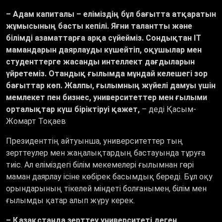
– Адам капиталы – еліміздің бұл бағытта атқаратын
жұмысының басты кепілі. Яғни талантты және
білімді азаматтарға арқа сүйейміз. Сондықтан ІТ
мамандарын даярлауды күшейтіп, оқушылар мен
студенттерге жасанды интеллект дағдыларын
үйретеміз. Отандық ғылымда мұндай келешегі зор
бағыттар көп. Жалпы, ғылымның жүйелі дамуы үшін
мемлекет пен бизнес, университеттер мен ғылыми
орталықтар күш біріктіруі қажет,
– деді Қасым-
Жомарт Тоқаев
Президенттің айтуынша, университеттер тың
зерттеулер мен жаңалықтардың бастауында тұруға
тиіс. Ал еліміздегі білім мекемелері ғылымнан гөрі
маман даярлау ісіне көбірек басымдық береді. Бұл оқу
орындарының тікелей міндеті болғанымен, білім мен
ғылымды қатар алып жүру керек.
– Қазақстанда зерттеу университеті деген