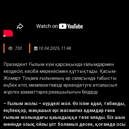
720
10.04.2025, 11:48
Президент Ғылым күні қарсаңында ғалымдармен
кездесіп, кәсіби мерекесімен құттықтады. Қасым-
Жомарт Тоқаев ғылымның әр саласында табысты
еңбек етіп, мемлекетімізді өркендетуге атсалысып
жүрген азаматтарға ризашылығын білдірді.
– Ғылым жолы – күрделі жол. Өз ісіне адал, табанды,
еңбекқор, жаңашыл әрі жасампаз адамдар ғана
ғылым жолындағы қиындыққа төзе алады. Біз шын
мәнінде озық ойлы ұлт боламыз десек, қоғамда осы