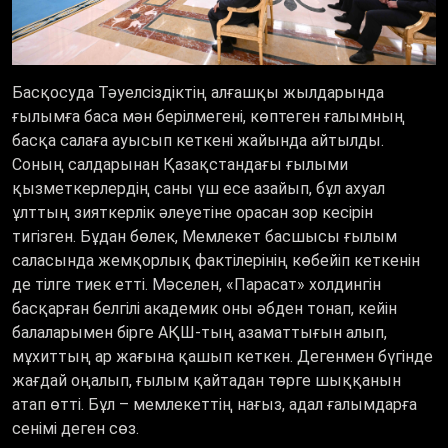
Басқосуда Тәуелсіздіктің алғашқы жылдарында
ғылымға баса мән берілмегені, көптеген ғалымның
басқа салаға ауысып кеткені жайында айтылды.
Соның салдарынан Қазақстандағы ғылыми
қызметкерлердің саны үш есе азайып, бұл ахуал
ұлттың зияткерлік әлеуетіне орасан зор кесірін
тигізген. Бұдан бөлек, Мемлекет басшысы ғылым
саласында жемқорлық фактілерінің көбейіп кеткенін
де тілге тиек етті. Мәселен, «Парасат» холдингін
басқарған белгілі академик оны әбден тонап, кейін
балаларымен бірге АҚШ-тың азаматтығын алып,
мұхиттың ар жағына қашып кеткен. Дегенмен бүгінде
жағдай оңалып, ғылым қайтадан төрге шыққанын
атап өтті. Бұл – мемлекеттің нағыз, адал ғалымдарға
сенімі деген сөз.