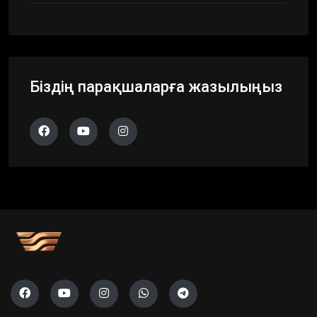
Біздің парақшаларға жазылыңыз