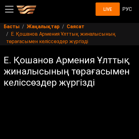
РУС
LIVE
Басты
Жаңалықтар
Саясат
Е. Қошанов Армения Ұлттық жиналысының
төрағасымен келіссөздер жүргізді
Е. Қошанов Армения Ұлттық
жиналысының төрағасымен
келіссөздер жүргізді