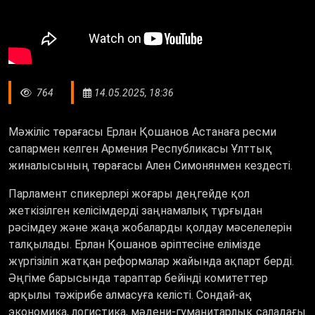
764
14.05.2025, 18:36
Мәжіліс төрағасы Ерлан Қошанов Астанаға ресми
сапармен келген Армения Республикасы Ұлттық
жиналысының төрағасы Ален Симонянмен кездесті.
Парламент спикерлері жоғары деңгейде қол
жеткізілген келісімдерді заңнамалық тұрғыдан
рәсімдеу және жаңа жобаларды қолдау мәселелерін
талқылады. Ерлан Қошанов әріптесіне елімізде
жүргізіліп жатқан реформалар жайында ақпарт берді.
Әңгіме барысында тараптар бейінді комитеттер
арқылы тәжірибе алмасуға келісті. Сондай-ақ
экономика, логистика, мәдени-гуманитарлық саладағы