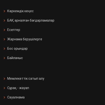
Көркемдік кеңес
БАҚ арналған бағдарламалар
Есептер
Жарнама берушілерге
Бос орындар
Байланыс
Мемлекеттік сатып алу
Сұрақ - жауап
Сауалнама