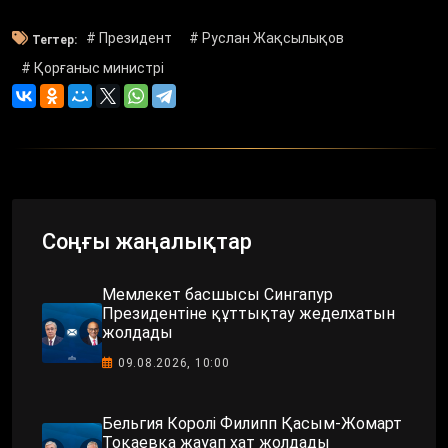
# Президент
# Руслан Жақсылықов
Тегтер:
# Қорғаныс министрі
Соңғы жаңалықтар
Мемлекет басшысы Сингапур
Президентіне құттықтау жеделхатын
жолдады
09.08.2026, 10:00
Бельгия Королі Филипп Қасым-Жомарт
Тоқаевқа жауап хат жолдады