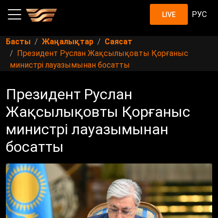
РУС
LIVE
Басты
Жаңалықтар
Саясат
Президент Руслан Жақсылықовты Қорғаныс
министрі лауазымынан босатты
Президент Руслан
Жақсылықовты Қорғаныс
министрі лауазымынан
босатты