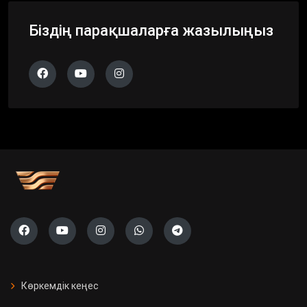
Біздің парақшаларға жазылыңыз
Көркемдік кеңес