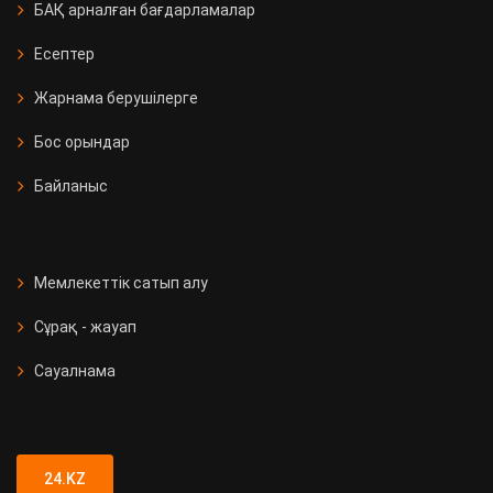
БАҚ арналған бағдарламалар
Есептер
Жарнама берушілерге
Бос орындар
Байланыс
Мемлекеттік сатып алу
Сұрақ - жауап
Сауалнама
24.KZ