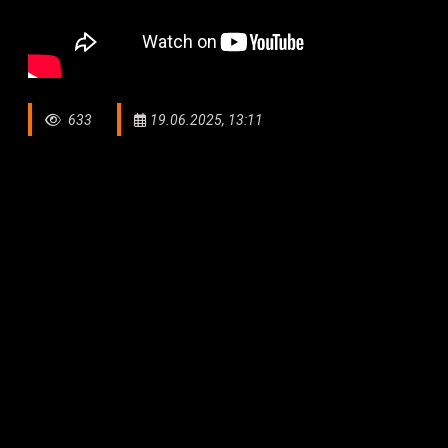
633
19.06.2025, 13:11
Елорда нысандарын аралау барысында Президент Қа
орталығының қызметімен танысты.
Кешенде 600 бала, олардың ішінде 85 оқушы бюджет 
сауықтыру тобы жұмыс істейді.
«Дәулет» орталығы – елордадағы балалар ең көп барат
спортшыларды да қамтитын әлеуметтік-спорттық ныс
Биыл мамыр айында орталық базасында Азия құрлығында
ақыл-ой кемістігі бар спортшылар арасында теннистен ә