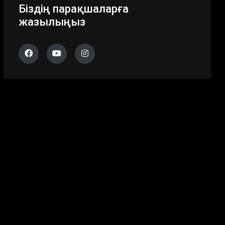
Біздің парақшаларға
жазылыңыз