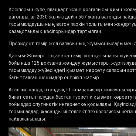
Кәсіпорын купе, плацкарт және қозғалысы қиын жола
вагонды, ал 2030 жылға дейін 557 жаңа вагонды пайда
тасымалдаушының вагон паркін толығымен жаңартуына 
қазақстандық кәсіпорындар тартылған.
Президент темір жол саласының жұмысшыларымен әң
Қасым-Жомарт Тоқаевқа темір жол қатынасы жүйесін 
бойынша 125 вокзалға жөндеу жұмыстары жүргізілуде
тасымалдау жүйесіндегі қызмет көрсету сапасын артт
бағытталған шешімдер енгізіліп жатыр.
Атап айтқанда, отандық ІТ компаниялар жолаушыларға
билет сатып алудан бастап туристік қызмет көрсетуге 
пойыздар спутниктік интернетке қосылады. Қауіпсізд
терминалдар, жасанды интеллект технологиясы негізін
пайдаланылады.