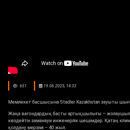
651
19.06.2025, 14:33
Мемлекет басшысына Stadler Kazakhstan зауыты шы
Жаңа вагондардың басты артықшылығы – жолаушыла
көздейтін заманауи инженерлік шешімдер. Қатаң кли
қолдану мерзімі – 40 жыл.