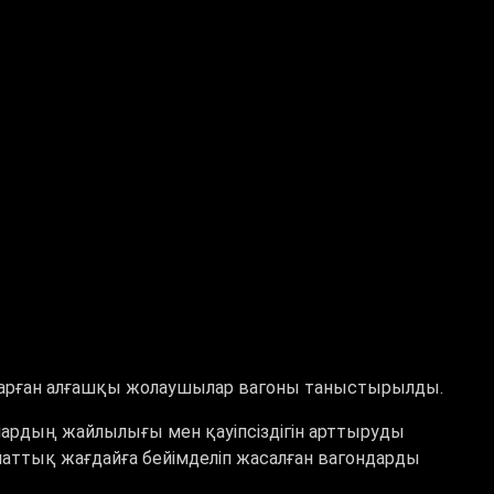
ғарған алғашқы жолаушылар вагоны таныстырылды.
рдың жайлылығы мен қауіпсіздігін арттыруды
маттық жағдайға бейімделіп жасалған вагондарды