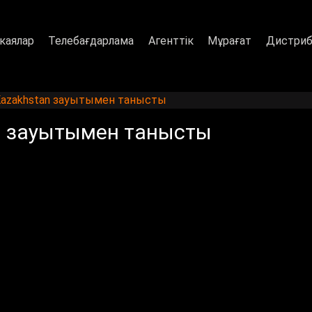
каялар
Телебағдарлама
Агенттік
Мұрағат
Дистриб
 Kazakhstan зауытымен танысты
an зауытымен танысты