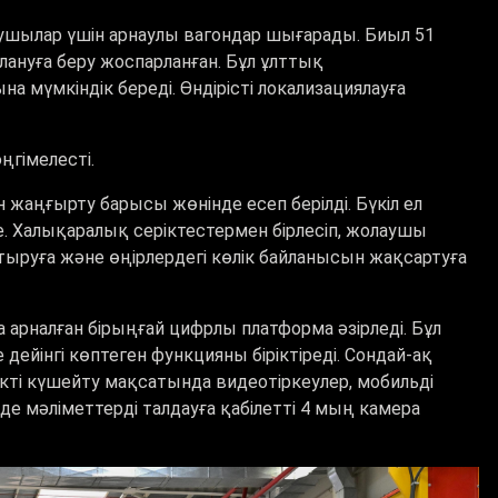
ушылар үшін арнаулы вагондар шығарады. Биыл 51
лануға беру жоспарланған. Бұл ұлттық
мүмкіндік береді. Өндірісті локализациялауға
гімелесті.
жаңғырту барысы жөнінде есеп берілді. Бүкіл ел
. Халықаралық серіктестермен бірлесіп, жолаушы
ыруға және өңірлердегі көлік байланысын жақсартуға
 арналған бірыңғай цифрлы платформа әзірледі. Бұл
дейінгі көптеген функцияны біріктіреді. Сондай-ақ
ікті күшейту мақсатында видеотіркеулер, мобильді
де мәліметтерді талдауға қабілетті 4 мың камера