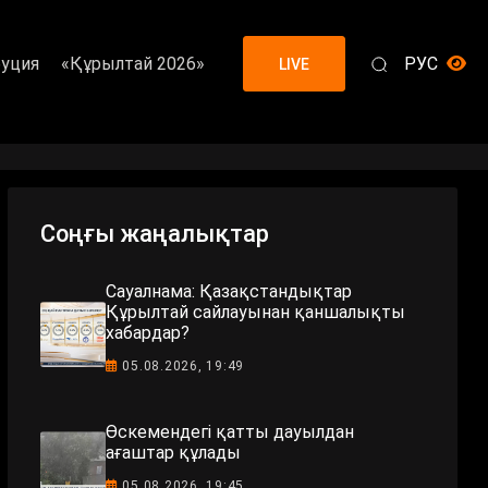
уция
«Құрылтай 2026»
РУС
LIVE
Соңғы жаңалықтар
Сауалнама: Қазақстандықтар
Құрылтай сайлауынан қаншалықты
хабардар?
05.08.2026, 19:49
Өскемендегі қатты дауылдан
ағаштар құлады
05.08.2026, 19:45