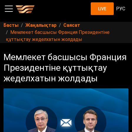
РУС
LIVE
Басты
Жаңалықтар
Саясат
Мемлекет басшысы Франция Президентіне
құттықтау жеделхатын жолдады
Мемлекет басшысы Франция
Президентіне құттықтау
жеделхатын жолдады