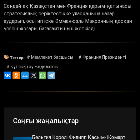
Сондай-ақ Қазақстан мен Франция қарым-қатынасы
стратегиялық серіктестікке ұласқанына назар
аударып, осы игі іске Эмманюэль Макронның қосқан
үлесін жоғары бағалайтынын жеткізді.
# Мемлекет басшысы
# Франция Президенті
Тегтер:
# құттықтау жеделхаты
Соңғы жаңалықтар
Бельгия Королі Филипп Қасым-Жомарт