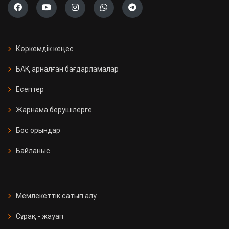
Көркемдік кеңес
БАҚ арналған бағдарламалар
Есептер
Жарнама берушілерге
Бос орындар
Байланыс
Мемлекеттік сатып алу
Сұрақ - жауап