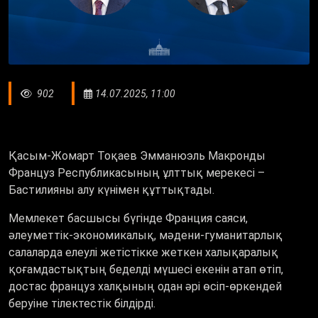
902
14.07.2025, 11:00
Қасым-Жомарт Тоқаев Эмманюэль Макронды
Француз Республикасының ұлттық мерекесі –
Бастилияны алу күнімен құттықтады.
Мемлекет басшысы бүгінде Франция саяси,
әлеуметтік-экономикалық, мәдени-гуманитарлық
салаларда елеулі жетістікке жеткен халықаралық
қоғамдастықтың беделді мүшесі екенін атап өтіп,
достас француз халқының одан әрі өсіп-өркендей
беруіне тілектестік білдірді.