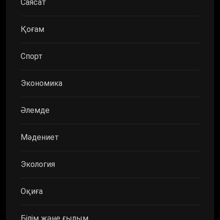
Саясат
Қоғам
Спорт
Экономика
Әлемде
Мәдениет
Экология
Оқиға
Білім және ғылым