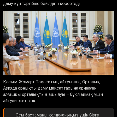
даму күн тәртібіне бейілдігін көрсетеді.
Қасым-Жомарт Тоқаевтың айтуынша, Орталық
Азияда орнықты даму мақсаттарына арналған
алғашқы орталықтың ашылуы – бүкіл аймақ үшін
айтулы жетістік.
– Осы бастаманы қолдағаныңыз үшін Сізге