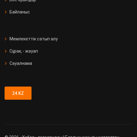
Байланыс
Мемлекеттік сатып алу
Сұрақ - жауап
Сауалнама
24.KZ