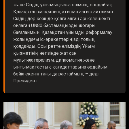
және Сіздің ұжымыңызға өзімнің, сондай-ақ
Қазақстан халқының атынан алғыс айтамын.
Сіздің дер кезінде қолға алған әрі келешекті
ойлаған UN80 бастамаңызды жоғары
бағалаймын. Қазақстан ұйымды реформалау
жолындағы іс-әрекеттеріңізді толық
қолдайды. Осы ретте еліміздің Ұйым
қызметінің негізінде жатқан
мультилатерализм, дипломатия және
ынтымақтастық қағидаттарына әрдайым
бейіл екенін тағы да растаймын, – деді
Президент.