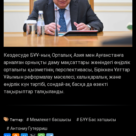
Кездесуде БҰҰ-ның Орталық Азия мен Ауғанстанға
арналған орнықты даму мақсаттары жөніндегі өңірлік
орталығы қызметінің перспективасы, Біріккен Ұлттар
Ұйымын реформалау мәселесі, халықаралық және
өңірлік күн тәртібі, сондай-ақ басқа да өзекті
тақырыптар талқыланды.
# Мемлекет басшысы
# БҰҰ Бас хатшысы
Тегтер:
# Антониу Гутерриш