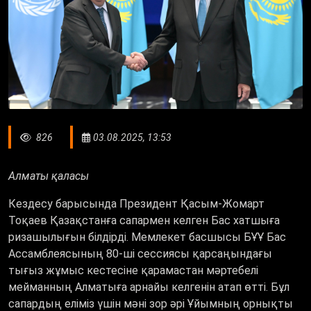
826
03.08.2025, 13:53
Алматы қаласы
Кездесу барысында Президент Қасым-Жомарт
Тоқаев Қазақстанға сапармен келген Бас хатшыға
ризашылығын білдірді. Мемлекет басшысы БҰҰ Бас
Ассамблеясының 80-ші сессиясы қарсаңындағы
тығыз жұмыс кестесіне қарамастан мәртебелі
мейманның Алматыға арнайы келгенін атап өтті. Бұл
сапардың еліміз үшін мәні зор әрі Ұйымның орнықты