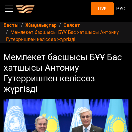
РУС
LIVE
Басты
Жаңалықтар
Саясат
Мемлекет басшысы БҰҰ Бас хатшысы Антониу
Гутерришпен келіссөз жүргізді
Мемлекет басшысы БҰҰ Бас
хатшысы Антониу
Гутерришпен келіссөз
жүргізді