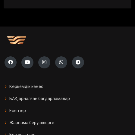
Көркемдік кеңес
БАҚ арналған бағдарламалар
Есептер
Жарнама берушілерге
Бос орындар