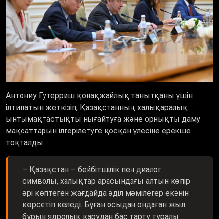
Антониу Гутерриш қонақжайлық танытқаны үшін
ілтипатын жеткізіп, Қазақстанның халықаралық
ынтымақтастықты нығайтуға және орнықты даму
мақсаттарын ілгерілетуге қосқан үлесіне ерекше
тоқталды.
– Қазақстан – бейбітшілік пен диалог
символы, халықтар арасындағы алтын көпір
әрі көптеген жағдайда әділ мәмілегер екенін
көрсетіп келеді. Бұған осыдан ондаған жыл
бұрын ядролық қарудан бас тарту туралы