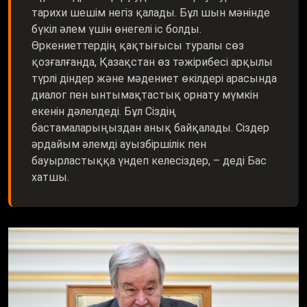
тарихи шешім негіз қалады. Бұл шын мәнінде
бүкіл әлем үшін өнегелі іс болды.
Өркениеттердің қақтығысы туралы сөз
қозғалғанда, Қазақстан өз тәжірибесі арқылы
түрлі діндер және мәдениет өкілдері арасында
диалог пен ынтымақтастық орнату мүмкін
екенін дәлелдеді. Бұл Сіздің
бастамаларыңыздан анық байқалады. Сіздер
әрдайым әлемді ауызбіршілік пен
бауырластыққа үндеп келесіздер, – деді Бас
хатшы.