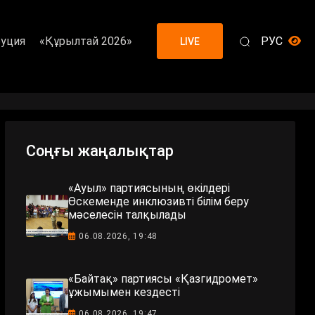
уция
«Құрылтай 2026»
РУС
LIVE
Соңғы жаңалықтар
«Ауыл» партиясының өкілдері
Өскеменде инклюзивті білім беру
мәселесін талқылады
06.08.2026, 19:48
«Байтақ» партиясы «Қазгидромет»
ұжымымен кездесті
06.08.2026, 19:47