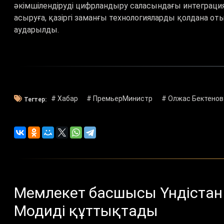
әкімшілендіруді цифрландыру саласындағы интеграц
асыруға, қазіргі заманғы технологияларды қолдана от
аударылды.
# Хабар
# ПремьерМинистр
# Олжас Бектенов
Тегтер:
Мемлекет басшысы Үндістан
Модиді құттықтады