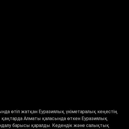
нда өтіп жатқан Еуразиялық үкіметаралық кеңестің
 қаңтарда Алматы қаласында өткен Еуразиялық
ндалу барысы қаралды. Кедендік және салықтық