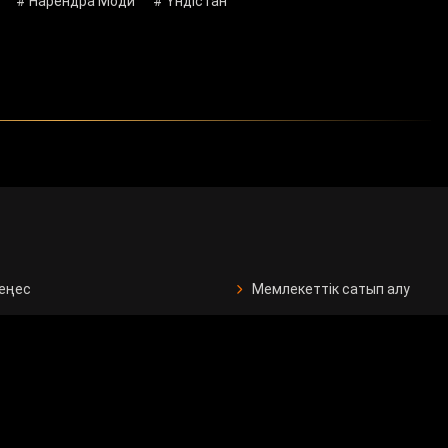
# Нарендра Моди
# Үндістан
кеңес
Мемлекеттік сатып алу
ан бағдарламалар
Сұрақ - жауап
Сауалнама
рушілерге