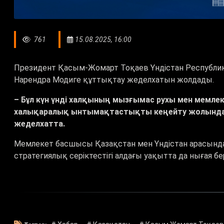
761
15.08.2025, 16:00
Президент Қасым-Жомарт Тоқаев Үндістан Республик
Нарендра Модиге құттықтау жеделхатын жолдады.
– Бұл күн үнді халқының мызғымас рухы мен мемле
халықаралық ынтымақтастықты кеңейту жолындағы
жеделхатта.
Мемлекет басшысы Қазақстан мен Үндістан арасындағ
стратегиялық серіктестігі алдағы уақытта да нығая бере