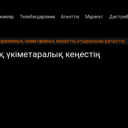
каялар
Телебағдарлама
Агенттік
Мұрағат
Дистриб
уразиялық үкіметаралық кеңестің отырысына қатысты
 үкіметаралық кеңестің