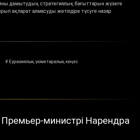
ияны дамытудың стратегиялық бағыттарын жүзеге
ырып ақпарат алмасуды жетілдіре түсуге назар
# Еуразиялық үкіметаралық кеңес
 Премьер-министрі Нарендра