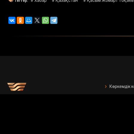
# Хабар
# Қазақстан
# Қасым Жомарт Тоқаев
Тегтер:
Көркемдік 
БАҚ арналғ
Есептер
Жарнама бе