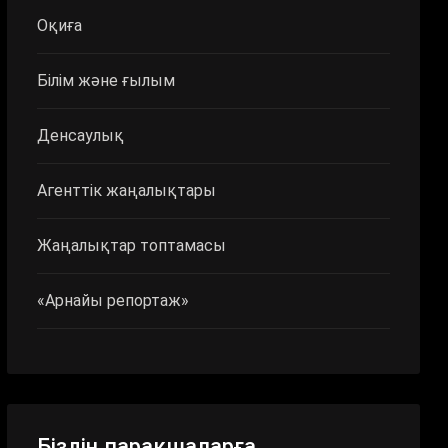
Оқиға
Білім және ғылым
Денсаулық
Агенттік жаңалықтары
Жаңалықтар топтамасы
«Арнайы репортаж»
Біздің парақшаларға