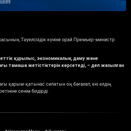
асының Тәуелсіздік күніне орай Премьер-министр
кеттік құрылыс, экономикалық даму және
 тамаша жетістіктерін көрсетеді, – деп жазылған
ы қарым-қатынас сипатын оң бағалап, екі елдің
тініне сенім білдірді.