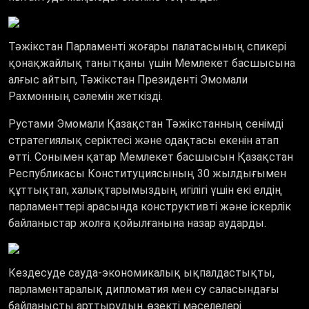
Тәжікстан Парламенті жоғары палатасының спикері
қонақжайлық танытқаны үшін Мемлекет басшысына
алғыс айтып, Тәжікстан Президенті Эмомали
Рахмонның сәлемін жеткізді.
Рустами Эмомали Қазақстан Тәжікстанның сенімді
стратегиялық серіктесі және одақтасы екенін атап
өтті. Сонымен қатар Мемлекет басшысын Қазақстан
Республикасы Конституциясының 30 жылдығымен
құттықтап, халықтарымыздың игілігі үшін екі елдің
парламенттері арасында конструктивті және іскерлік
байланыстар жолға қойылғанына назар аударды.
Кездесуде сауда-экономикалық ықпалдастықты,
парламентаралық дипломатия мен су саласындағы
байланысты арттырудың өзекті мәселелері