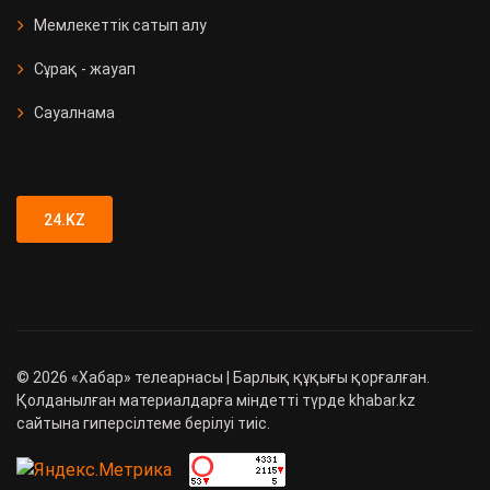
Мемлекеттік сатып алу
Сұрақ - жауап
Сауалнама
24.KZ
©
2026
«Хабар» телеарнасы | Барлық құқығы қорғалған.
Қолданылған материалдарға міндетті түрде khabar.kz
сайтына гиперсілтеме берілуі тиіс.