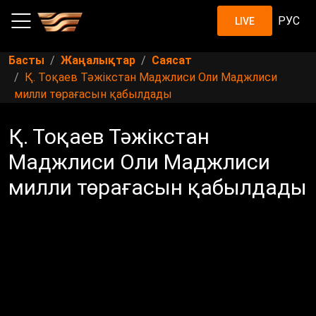
РУС
LIVE
Басты
Жаңалықтар
Саясат
Қ. Тоқаев Тәжікстан Маджлиси Оли Маджлиси
милли төрағасын қабылдады
Қ. Тоқаев Тәжікстан
Маджлиси Оли Маджлиси
милли төрағасын қабылдады