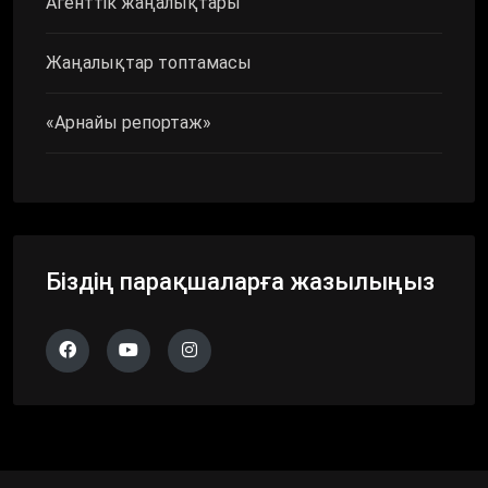
Агенттік жаңалықтары
Жаңалықтар топтамасы
«Арнайы репортаж»
Біздің парақшаларға жазылыңыз