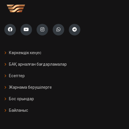
Көркемдік кеңес
БАҚ арналған бағдарламалар
Есептер
Жарнама берушілерге
Бос орындар
Байланыс