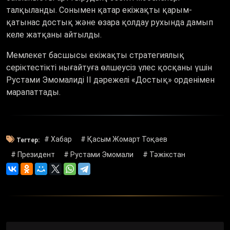
талқыланды. Сонымен қатар екіжақты қарым-
қатынас достық және өзара қолдау рухында дамып
келе жатқаны айтылды.
Мемлекет басшысы екіжақты стратегиялық
серіктестікті нығайтуға өлшеусіз үлес қосқаны үшін
Рустами Эмомалиді ІІ дәрежелі «Достық» орденімен
марапаттады.
# Хабар
# Қасым Жомарт Тоқаев
Тегтер:
# Президент
# Рустами Эмомали
# Тәжікстан