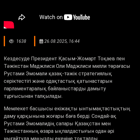
1638
26.08.2025, 16:44
Кездесуде Президент Қасым-Жомарт Тоқаев пен
Тәжікстан Маджлиси Оли Маджлиси милли төрағасы
Рустами Эмомали қазақ-тәжік стратегиялық
серіктестігі және одақтастық қатынастарын
парламентаралық байланыстарды дамыту
тұрғысынан талқылады.
Мемлекет басшысы екіжақты ынтымақтастықтың
даму қарқынына жоғары баға берді. Сондай-ақ
Рустами Эмомалидің сапары Қазақстан мен
Тәжікстанның өзара ықпалдастығын одан әрі
нығайтуда маңызды екеніне тоқталды.