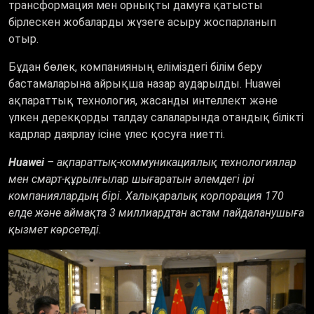
трансформация мен орнықты дамуға қатысты
бірлескен жобаларды жүзеге асыру жоспарланып
отыр.
Бұдан бөлек, компанияның еліміздегі білім беру
бастамаларына айрықша назар аударылды. Huawei
ақпараттық технология, жасанды интеллект және
үлкен дерекқорды талдау салаларында отандық білікті
кадрлар даярлау ісіне үлес қосуға ниетті.
Huawei
– ақпараттық-коммуникациялық технологиялар
мен смарт-құрылғылар шығаратын әлемдегі ірі
компаниялардың бірі. Халықаралық корпорация 170
елде және аймақта 3 миллиардтан астам пайдаланушыға
қызмет көрсетеді.