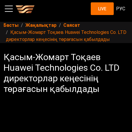
РУС
LIVE
Басты
Жаңалықтар
Саясат
Қасым-Жомарт Тоқаев Huawei Technologies Co. LTD
директорлар кеңесінің төрағасын қабылдады
Қасым-Жомарт Тоқаев
Huawei Technologies Co. LTD
директорлар кеңесінің
төрағасын қабылдады