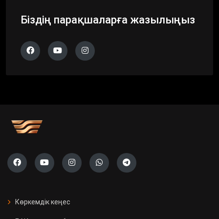
Біздің парақшаларға жазылыңыз
Көркемдік кеңес