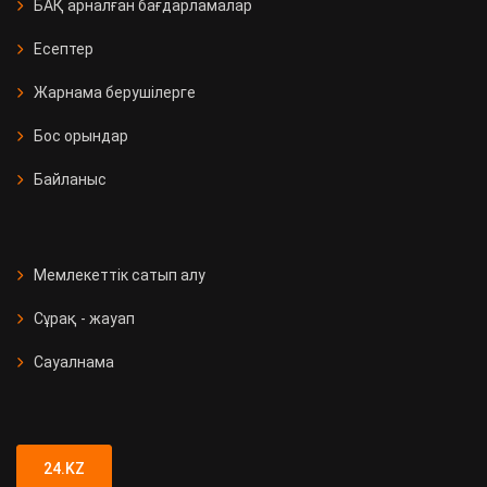
БАҚ арналған бағдарламалар
Есептер
Жарнама берушілерге
Бос орындар
Байланыс
Мемлекеттік сатып алу
Сұрақ - жауап
Сауалнама
24.KZ