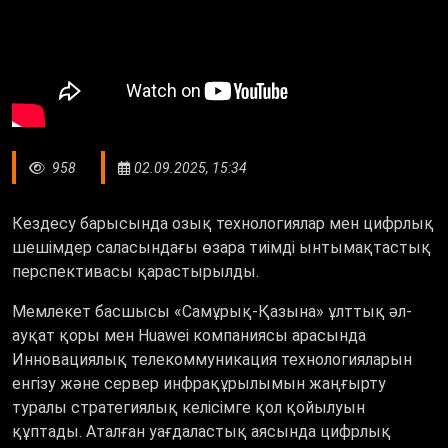
958
02.09.2025, 15:34
Кездесу барысында озық технологиялар мен цифрлық
шешімдер саласындағы өзара тиімді ынтымақтастық
перспективасы қарастырылды.
Мемлекет басшысы «Самұрық-Қазына» ұлттық әл-
ауқат қоры мен Huawei компаниясы арасында
Инновациялық телекоммуникация технологияларын
енгізу және сервер инфрақұрылымын жаңғырту
туралы стратегиялық келісімге қол қойылуын
құптады. Аталған уағдаластық аясында цифрлық