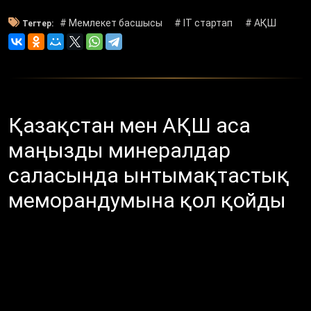
# Мемлекет басшысы
# ІТ стартап
# АҚШ
Тегтер:
Қазақстан мен АҚШ аса
маңызды минералдар
саласында ынтымақтастық
меморандумына қол қойды