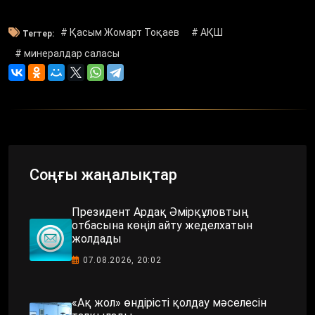
# Қасым Жомарт Тоқаев
# АҚШ
Тегтер:
# минералдар саласы
Соңғы жаңалықтар
Президент Ардақ Әмірқұловтың
отбасына көңіл айту жеделхатын
жолдады
07.08.2026, 20:02
«Ақ жол» өндірісті қолдау мәселесін