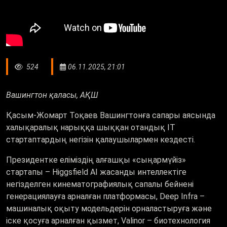
524
06.11.2025, 21:01
Вашингтон қаласы, АҚШ
Қасым-Жомарт Тоқаев Вашингтонға сапары аясында
халықаралық нарыққа шыққан отандық ІТ
стартаптардың негізін қалаушылармен кездесті.
Президентке еліміздің алғашқы «сыңармүйіз»
стартапы – Higgsfield AI жасанды интеллектіге
негізделген кинематографиялық сапалы бейнені
генерациялауға арналған платформасы, Deep Infra –
машиналық оқыту модельдерін орналастыруға және
іске қосуға арналған қызмет, Valinor – биотехнология