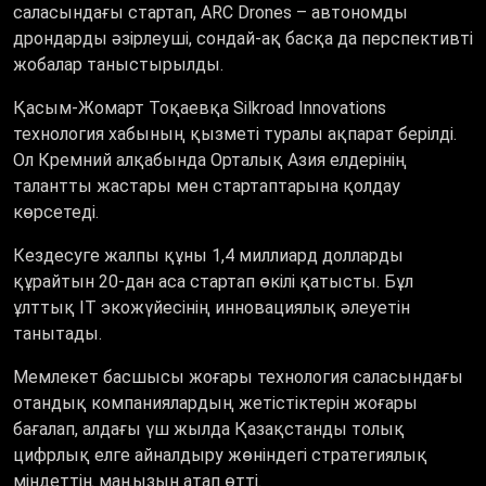
саласындағы стартап, ARC Drones – автономды
дрондарды әзірлеуші, сондай-ақ басқа да перспективті
жобалар таныстырылды.
Қасым-Жомарт Тоқаевқа Silkroad Innovations
технология хабының қызметі туралы ақпарат берілді.
Ол Кремний алқабында Орталық Азия елдерінің
талантты жастары мен стартаптарына қолдау
көрсетеді.
Кездесуге жалпы құны 1,4 миллиард долларды
құрайтын 20-дан аса стартап өкілі қатысты. Бұл
ұлттық ІТ экожүйесінің инновациялық әлеуетін
танытады.
Мемлекет басшысы жоғары технология саласындағы
отандық компаниялардың жетістіктерін жоғары
бағалап, алдағы үш жылда Қазақстанды толық
цифрлық елге айналдыру жөніндегі стратегиялық
міндеттің маңызын атап өтті.