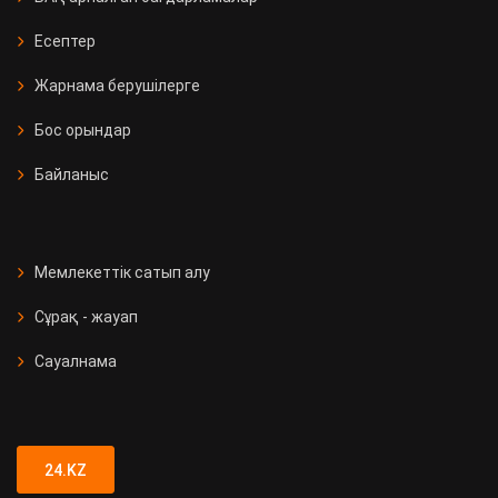
Есептер
Жарнама берушілерге
Бос орындар
Байланыс
Мемлекеттік сатып алу
Сұрақ - жауап
Сауалнама
24.KZ