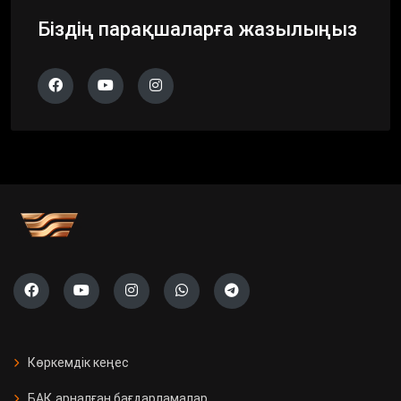
Біздің парақшаларға жазылыңыз
Көркемдік кеңес
БАҚ арналған бағдарламалар