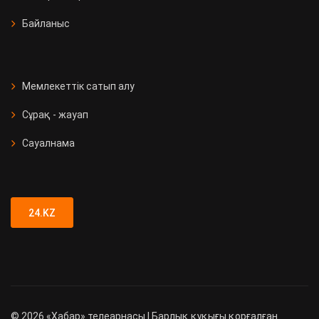
Байланыс
Мемлекеттік сатып алу
Сұрақ - жауап
Сауалнама
24.KZ
©
2026
«Хабар» телеарнасы | Барлық құқығы қорғалған.