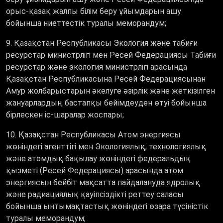
орыс-қазақ жалпы білім беру ұйымдарын ашу
бойынша ниеттестік туралы меморандум;
9. Қазақстан Республикасы Экология және табиғи
ресурстар министрлігі мен Ресей Федерациясы Табиғи
ресурстар және экология министрлігі арасында
Қазақстан Республикасына Ресей Федерациясынан
Амур жолбарыстарын әкелуге әзірлік және жеткізілген
жануарлардың бастапқы бейімдеуден өтуі бойынша
бірлескен іс-шаралар жоспары;
10. Қазақстан Республикасы Атом энергиясы
жөніндегі агенттігі мен Экологиялық, технологиялық
және атомдық бақылау жөніндегі федеральдық
қызметі (Ресей Федерациясы) арасында атом
энергиясын бейбіт мақсатта пайдалануда ядролық
және радиациялық қауіпсіздікті реттеу саласы
бойынша ынтымақтастық жөніндегі өзара түсіністік
туралы меморандум;