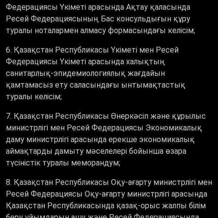
Федерациясы Үкіметі арасында Ақтау қаласында
Ресей Федерациясының Бас консульдығын құру
туралы ноталармен алмасу формасындағы келісім;
6. Қазақстан Республикасы Үкіметі мен Ресей
Федерациясы Үкіметі арасында халықтың
санитарлық-эпидемиологиялық жағдайын
қамтамасыз ету саласындағы ынтымақтастық
туралы келісім;
7. Қазақстан Республикасы Өнеркәсіп және құрылыс
министрлігі мен Ресей Федерациясы Экономикалық
даму министрлігі арасында ерекше экономикалық
аймақтарды дамыту мәселелері бойынша өзара
түсіністік туралы меморандум;
8. Қазақстан Республикасы Оқу-ағарту министрлігі мен
Ресей Федерациясы Оқу-ағарту министрлігі арасында
Қазақстан Республикасында қазақ-орыс жалпы білім
беру ұйымдарын ашу және Ресей Федерациясында