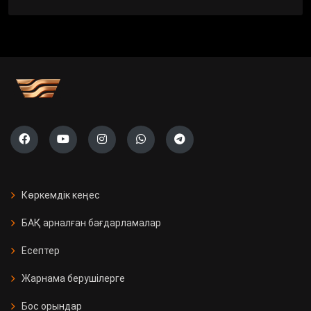
Көркемдік кеңес
БАҚ арналған бағдарламалар
Есептер
Жарнама берушілерге
Бос орындар