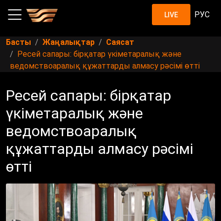
РУС
LIVE
Басты
Жаңалықтар
Саясат
Ресей сапары: бірқатар үкіметаралық және
ведомствоаралық құжаттарды алмасу рәсімі өтті
Ресей сапары: бірқатар
үкіметаралық және
ведомствоаралық
құжаттарды алмасу рәсімі
өтті