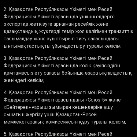
2. Қазақстан Республикасы Үкіметі мен Ресей
Федерациясы Үкіметі арасында үшінші елдерге
экспортқа жеткізуге арналған ресейлік және
қазақстандық жүктерді темір жол көлігімен транзиттік
тасымалдау және ауыстырып тиеу саласындағы
ынтымақтастықты ұйымдастыру туралы келісім;
3. Қазақстан Республикасы Үкіметі мен Ресей
Федерациясы Үкіметі арасында көлік қауіпсіздігін
қамтамасыз ету саласы бойынша өзара ықпалдастық
жөніндегі келісім;
4. Қазақстан Республикасы Үкіметі мен Ресей
Федерациясы Үкіметі арасындағы «Союз-5» және
«Бәйтерек» ғарыш зымыран кешендеріне ұшу
сынағын жүргізу үшін Қазақстан-Ресей
мемлекетаралық комиссиясын құру туралы келісім;
5. Қазақстан Республикасы Үкіметі мен Ресей