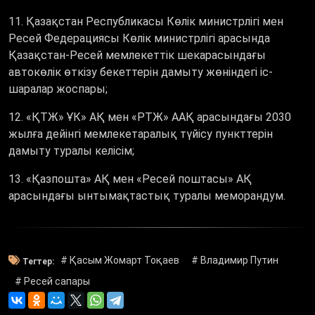
11. Қазақстан Республикасы Көлік министрлігі мен
Ресей Федерациясы Көлік министрлігі арасында
Қазақстан-Ресей мемлекеттік шекарасындағы
автокөлік өткізу бекеттерін дамыту жөніндегі іс-
шаралар жоспары;
12. «ҚТЖ» ҰК» АҚ мен «РТЖ» ААҚ арасындағы 2030
жылға дейінгі мемлекетаралық түйісу пункттерін
дамыту туралы келісім;
13. «Қазпошта» АҚ мен «Ресей поштасы» АҚ
арасындағы ынтымақтастық туралы меморандум.
# Қасым Жомарт Тоқаев
# Владимир Путин
Тегтер:
# Ресей сапары