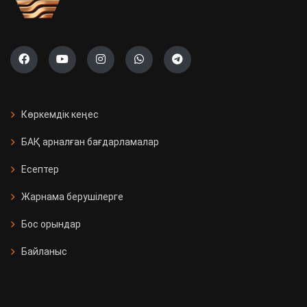
Көркемдік кеңес
БАҚ арналған бағдарламалар
Есептер
Жарнама берушілерге
Бос орындар
Байланыс