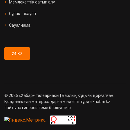
Мемлекеттік сатып алу
Сұрақ - жауап
Сауалнама
24.KZ
©
2026
«Хабар» телеарнасы | Барлық құқығы қорғалған.
Қолданылған материалдарға міндетті түрде khabar.kz
сайтына гиперсілтеме берілуі тиіс.