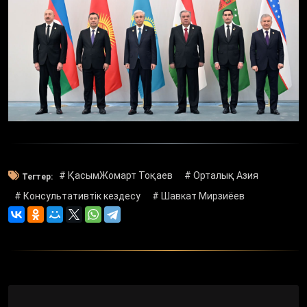
# ҚасымЖомарт Тоқаев
# Орталық Азия
Тегтер:
# Консультативтік кездесу
# Шавкат Мирзиёев