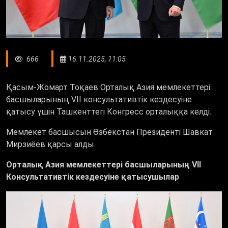
666
16.11.2025, 11:05
Қасым-Жомарт Тоқаев Орталық Азия мемлекеттері
басшыларының VII консультативтік кездесуіне
қатысу үшін Ташкенттегі Конгресс орталыққа келді.
Мемлекет басшысын Өзбекстан Президенті Шавкат
Мирзиёев қарсы алды.
Орталық Азия мемлекеттері басшыларының VII
Консультативтік кездесуіне қатысушылар