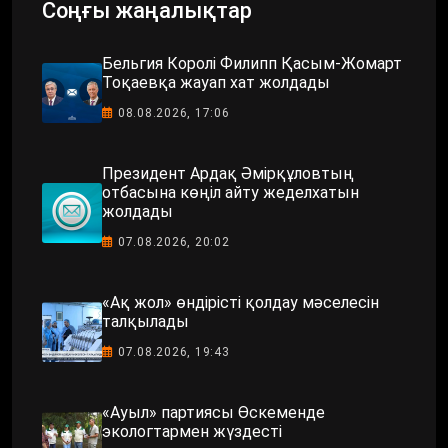
Соңғы жаңалықтар
Бельгия Королі Филипп Қасым-Жомарт
Тоқаевқа жауап хат жолдады
08.08.2026, 17:06
Президент Ардақ Әмірқұловтың
отбасына көңіл айту жеделхатын
жолдады
07.08.2026, 20:02
«Ақ жол» өндірісті қолдау мәселесін
талқылады
07.08.2026, 19:43
«Ауыл» партиясы Өскеменде
экологтармен жүздесті