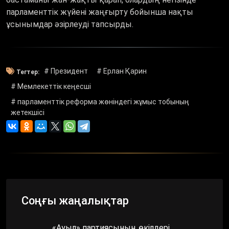
парламенттік жүйені жаңғырту бойынша нақты
ұсынымдар әзірлеуді тапсырды.
# Президент
# Ерлан Қарин
Тегтер:
# Мемлекеттік кеңесші
# парламенттік реформа жөніндегі жұмыс тобының
жетекшісі
Соңғы жаңалықтар
«Ауыл» партиясының өкілдері