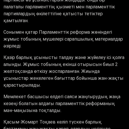
палаталы парламенттің қызметі мен парламенттік
партиялардың өкілеттігіне қатысты тетіктер
қамтылған.
Сонымен қатар Парламенттік реформа жөніндегі
жұмыс тобының мүшелері сарапшылық материалдар
әзірледі.
Қазір барлық ұсынысты талдау және жүйелеу ісі қолға
алынды. Жұмыс тобының екінші отырысын биыл 2
желтоқсанда өткізу жоспарланған. Жиында
ұсыныстар жекелеген бағыттар бойынша жан-жақты
қарастырылады.
Мемлекет басшысы елдегі саяси жаңғырудың жаңа
кезеңі болатын алдағы парламенттік реформаның
мән-маңызына тоқталды.
Қасым-Жомарт Тоқаев келіп түскен барлық
бастаманы жан-жақты қарап, олардың негізінде