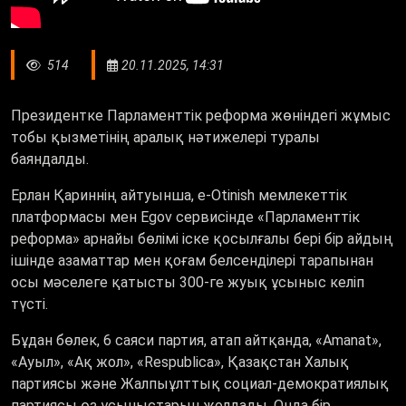
514
20.11.2025, 14:31
Президентке Парламенттік реформа жөніндегі жұмыс
тобы қызметінің аралық нәтижелері туралы
баяндалды.
Ерлан Қариннің айтуынша, e-Otinish мемлекеттік
платформасы мен Egov сервисінде «Парламенттік
реформа» арнайы бөлімі іске қосылғалы бері бір айдың
ішінде азаматтар мен қоғам белсенділері тарапынан
осы мәселеге қатысты 300-ге жуық ұсыныс келіп
түсті.
Бұдан бөлек, 6 саяси партия, атап айтқанда, «Amanat»,
«Ауыл», «Ақ жол», «Respublica», Қазақстан Халық
партиясы және Жалпыұлттық социал-демократиялық
партиясы өз ұсыныстарын жолдады. Онда бір