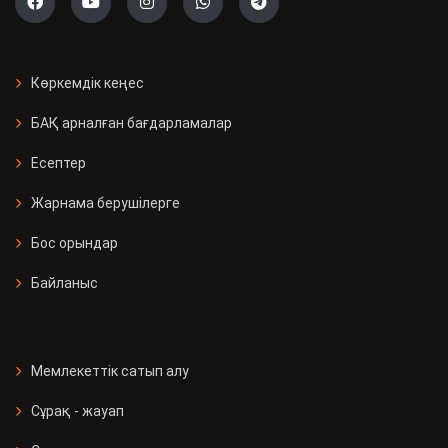
Көркемдік кеңес
БАҚ арналған бағдарламалар
Есептер
Жарнама берушілерге
Бос орындар
Байланыс
Мемлекеттік сатып алу
Сұрақ - жауап