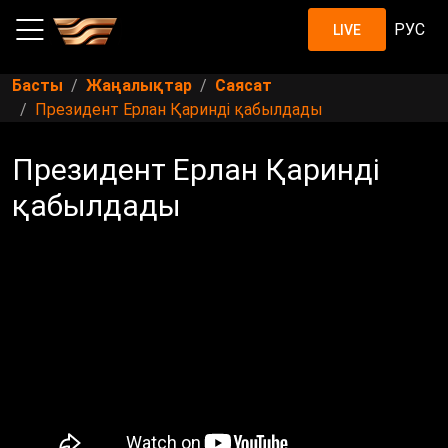
РУС
LIVE
Басты
Жаңалықтар
Саясат
Президент Ерлан Қаринді қабылдады
Президент Ерлан Қаринді
қабылдады