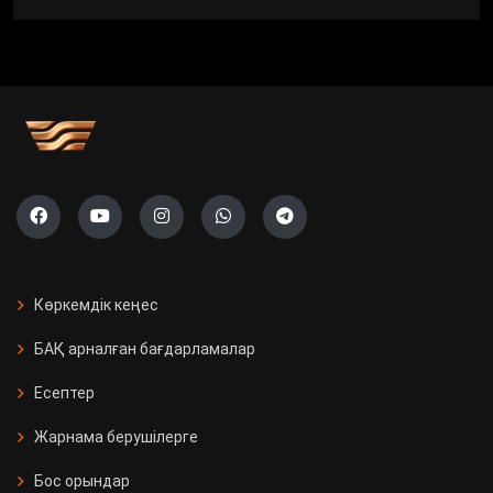
Көркемдік кеңес
БАҚ арналған бағдарламалар
Есептер
Жарнама берушілерге
Бос орындар