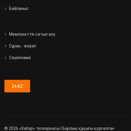
Байланыс
Мемлекеттік сатып алу
Сұрақ - жауап
Сауалнама
24.KZ
©
2026
«Хабар» телеарнасы | Барлық құқығы қорғалған.