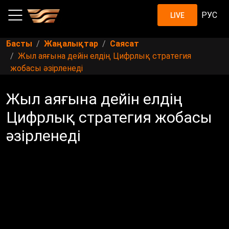
РУС
LIVE
Басты
Жаңалықтар
Саясат
Жыл аяғына дейін елдің Цифрлық стратегия
жобасы әзірленеді
Жыл аяғына дейін елдің
Цифрлық стратегия жобасы
әзірленеді