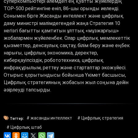
суперкомпьютері әлемдегі ең қуатты жүйелердің
TOP-500 рейтингіне еніп, 86-шы орынды иеленді.
Сонымен бірге Жасанды интеллект және цифрлық
даму министрі мәлімдегендей жаңа Стратегия 10
негізгі бағытты қамтитын ұлттық «мұзжарғыш»
жобалармен жүйеленбек. Олар цифрлық мемлекеттік
қызметтер, денсаулық сақтау, білім беру және еңбек
нарығы, цифрлық экономика, деректер,
киберқауіпсіздік, робототехника, цифрлық
инфрақұрылым, реттеу және стартаптар экожүйесі.
Отырыс қорытындысы бойынша Үкімет басшысы,
Цифрлық стратегияның жобасын жыл соңына дейін
әзірлеуді тапсырды.
# жасанды интеллект
# Цифрлық стратегия
Тегтер:
# Цифрлық штаб