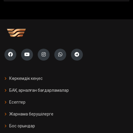
Көркемдік кеңес
БАҚ арналған бағдарламалар
Есептер
Жарнама берушілерге
Бос орындар