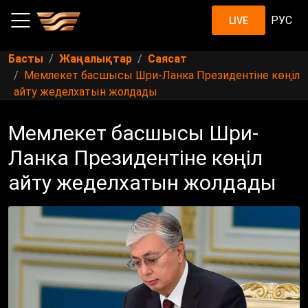
РУС
LIVE
Басты
Жаңалықтар
Саясат
Мемлекет басшысы Шри-Ланка Президентіне көңіл
айту жеделхатын жолдады
Мемлекет басшысы Шри-
Ланка Президентіне көңіл
айту жеделхатын жолдады