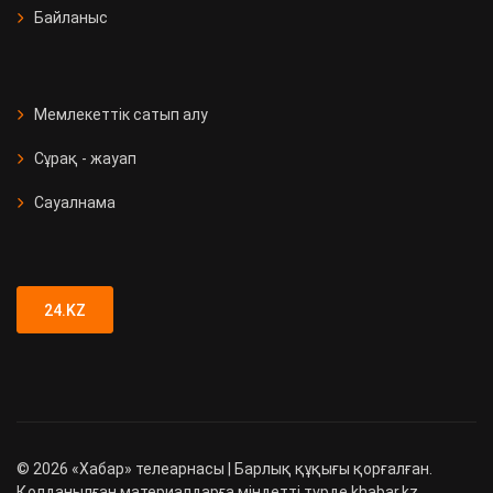
Байланыс
Мемлекеттік сатып алу
Сұрақ - жауап
Сауалнама
24.KZ
©
2026
«Хабар» телеарнасы | Барлық құқығы қорғалған.
Қолданылған материалдарға міндетті түрде khabar.kz