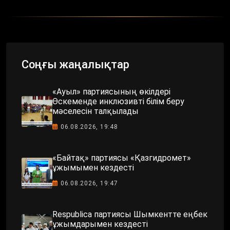
Соңғы жаңалықтар
«Ауыл» партиясының өкілдері
Өскеменде инклюзивті білім беру
мәселесін талқылады
06.08.2026, 19:48
«Байтақ» партиясы «Қазгидромет»
ұжымымен кездесті
06.08.2026, 19:47
Respublica партиясы Шымкентте еңбек
ұжымдарымен кездесті