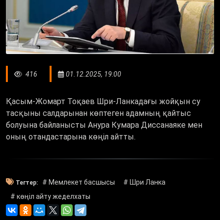
416
01.12.2025, 19:00
Қасым-Жомарт Тоқаев Шри-Ланкадағы жойқын су
тасқыны салдарынан көптеген адамның қайтыс
болуына байланысты Анура Кумара Диссанаяке мен
оның отандастарына көңіл айтты.
# Мемлекет басшысы
# Шри Ланка
Тегтер:
# көңіл айту жеделхаты