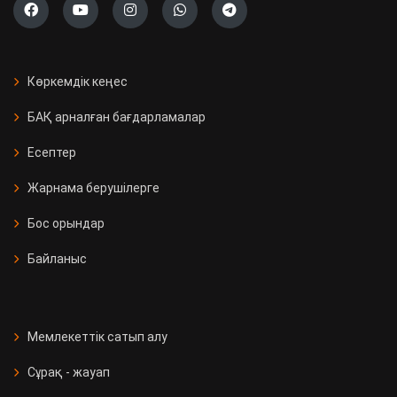
Көркемдік кеңес
БАҚ арналған бағдарламалар
Есептер
Жарнама берушілерге
Бос орындар
Байланыс
Мемлекеттік сатып алу
Сұрақ - жауап