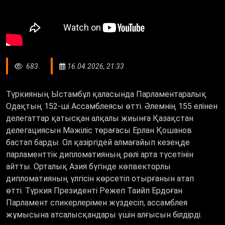
683
16.04.2026, 21:33
Түркияның Ыстамбұл қаласында Парламентаралық
Одақтың 152-ші Ассамблеясы өтті. Әлемнің 155 елінен
делегаттар қатысқан алқалы жиынға Қазақстан
делегациясын Мәжіліс төрағасы Ерлан Қошанов
бастап барды. Ол қазіргідей алмағайып кезеңде
парламенттік дипломатияның рөлі арта түсетінін
айтты. Орталық Азия бүгінде көпвекторлы
дипломатияның үлгісін көрсетіп отырғанын атап
өтті.
Түркия Президенті Режеп Таийп Ердоған
Парламент спикерлерімен жүздесіп, ассамблея
жұмысына атсалысқандары үшін алғысын білдірді.