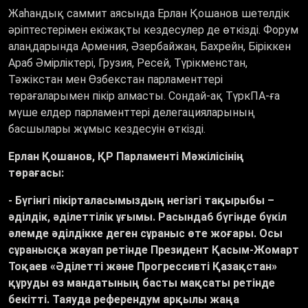
Жаһандық саммит аясында Ерлан Қошанов шетелдік
әріптестерімен екіжақты кездесулер де өткізді.
Форум
алаңдарында Армения, Әзербайжан, Бахрейн, Біріккен
Араб Әмірліктері, Грузия, Ресей, Түрікменстан,
Тәжікстан мен Өзбекстан парламенттері
төрағаларымен пікір алмасты. Сондай-ақ ТүркПА-ға
мүше елдер парламенттері делегацияларының
басшылары жұмыс кездесуін өткізді.
Ерлан Қошанов, ҚР Парламенті Мәжілісінің
төрағасы:
- Бүгінгі пікірталасымыздың негізгі тақырыбы –
әділдік, әділеттілік ұғымы. Расында6 бүгінде бүкіл
әлемде әділдікке деген сұраныс өте жоғары. Осы
сұранысқа жауап ретінде Президент Қасым-Жомарт
Тоқаев «Әділетті және Прогрессивті Қазақстан»
құруды өз мандатының басты мақсаты ретінде
бекітті. Таяуда референдум арқылы жаңа