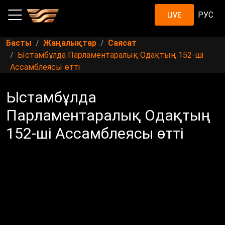
РУС
LIVE
Басты
Жаңалықтар
Саясат
Ыстамбұлда Парламентаралық Одақтың 152-ші
Ассамблеясы өтті
Ыстамбұлда
Парламентаралық Одақтың
152-ші Ассамблеясы өтті