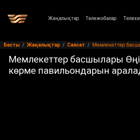
Жаңалықтар
Тележобалар
Телехи
Басты
Жаңалықтар
Саясат
Мемлекеттер басшы
Мемлекеттер басшылары Өңі
көрме павильондарын арал