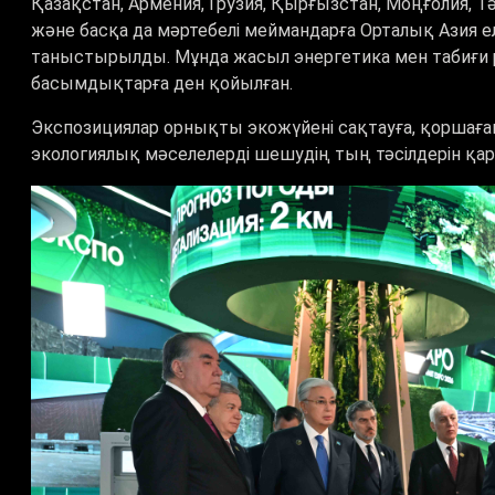
Қазақстан, Армения, Грузия, Қырғызстан, Моңғолия, Т
және басқа да мәртебелі меймандарға Орталық Азия 
таныстырылды. Мұнда жасыл энергетика мен табиғи 
басымдықтарға ден қойылған.
Экспозициялар орнықты экожүйені сақтауға, қоршаға
экологиялық мәселелерді шешудің тың тәсілдерін қара