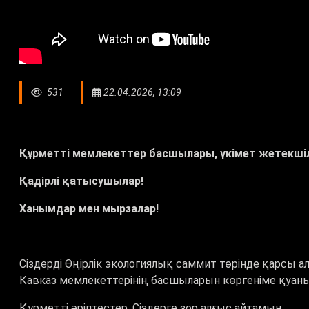
531
22.04.2026, 13:09
Құрметті мемлекеттер басшылары, үкімет жетекшіл
Қадірлі қатысушылар!
Ханымдар мен мырзалар!
Сіздерді Өңірлік экологиялық саммит төрінде қарсы 
Кавказ мемлекеттерінің басшыларын көргеніме қуа
Құрметті әріптестер, Сіздерге зор алғыс айтамын