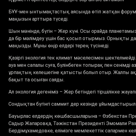
БҰҰ-мен ынтымақтастық аясында өтіп жатқан форумғ
маңызын арттыра түседі.
Шын мәнінде, бүгін – Жер күні. Осы орайда планета
да бір мәлімдеу үшін бас қосып отырмыз. Орнықты дам
маңызды. Мұны өңір елдері терең түсінеді.
Қазіргі экология тек климат мәселесімен шектелмейді. Б
ауа мен сапалы суға, бүлінбеген топырақ пен сенімді
ұрпақтың келешегіне қатысты болып отыр. Жалпы а
бақыт та осыған саяды.
Ал экология дегеніміз – Жер бетіндегі тіршілікке жау
Сондықтан бүгінгі саммит дер кезінде ұйымдастырыл
Бауырлас елдердің көшбасшыларына – Өзбекстан Пре
Садыр Жапаровқа, Тәжікстан Президенті Эмомали Рах
Бердімұхамедовке, елімізге мемлекеттік сапармен кел