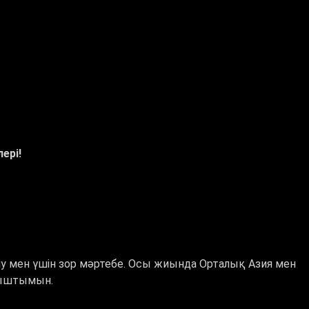
ері!
алу мен үшін зор мәртебе. Осы жиында Орталық Азия мен
ныштымын.