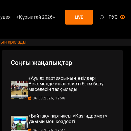
уция
«Құрылтай 2026»
РУС
LIVE
рын аралады
Соңғы жаңалықтар
«Ауыл» партиясының өкілдері
Өскеменде инклюзивті білім беру
мәселесін талқылады
06.08.2026, 19:48
«Байтақ» партиясы «Қазгидромет»
ұжымымен кездесті
06.08.2026, 19:47