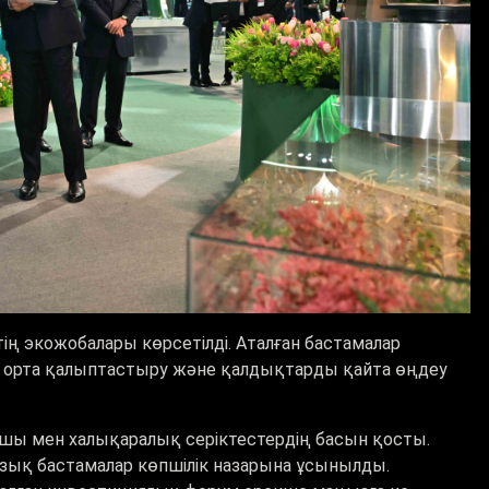
ң экожобалары көрсетілді. Аталған бастамалар
қ орта қалыптастыру және қалдықтарды қайта өңдеу
ушы мен халықаралық серіктестердің басын қосты.
зық бастамалар көпшілік назарына ұсынылды.