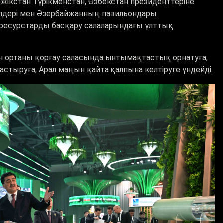
әжікстан Түрікменстан, Өзбекстан президенттеріне
елдері мен Әзербайжанның павильондары
ресурстарды басқару салаларындағы ұлттық
н ортаны қорғау саласында ынтымақтастық орнатуға,
стыруға, Арал маңын қайта қалпына келтіруге үндейді.