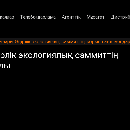
каялар
Телебағдарлама
Агенттік
Мұрағат
Дистриб
лары Өңірлік экологиялық саммиттің көрме павильонда
рлік экологиялық саммиттің
ады