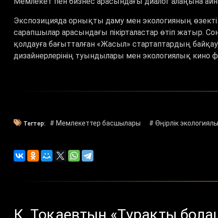
Мемлекет пен бизнес арасындағы диалог алаңына ай
Экспозицияда орнықты даму мен экологияның өзекті
сарапшылар арасындағы пікірталастар өтіп жатыр. Со
қолдауға бағытталған «Жасыл» стартаптардың байқ
дизайнерлерінің туындылары мен экологиялық кино ф
# Мемлекеттер басшылары
# Өңірлік экологиял
Тегтер:
Қ. Тоқаевтың «Тұрақты болаш