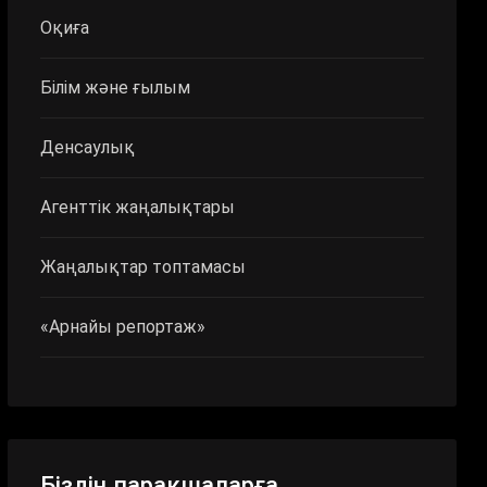
Оқиға
Білім және ғылым
Денсаулық
Агенттік жаңалықтары
Жаңалықтар топтамасы
«Арнайы репортаж»
Біздің парақшаларға