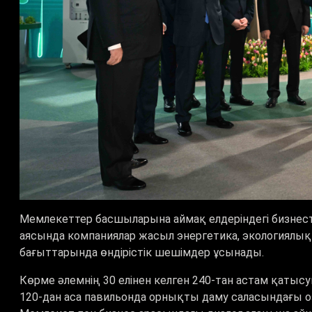
Мемлекеттер басшыларына аймақ елдеріндегі бизнесті
аясында компаниялар жасыл энергетика, экологиялы
бағыттарында өндірістік шешімдер ұсынады.
Көрме әлемнің 30 елінен келген 240-тан астам қатыс
120-дан аса павильонда орнықты даму саласындағы о