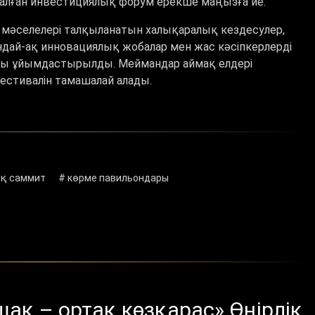
налған инвестициялық форум ерекше маңызға ие.
 мәселелері талқыланатын халықаралық кездесулер,
ндай-ақ инновациялық жобалар мен жас кәсіпкерлерді
ауы ұйымдастырылды. Меймандар аймақ елдері
естивалін тамашалай алады.
ық саммит
# көрме павильондары
ақ – ортақ көзқарас» Өңірлік