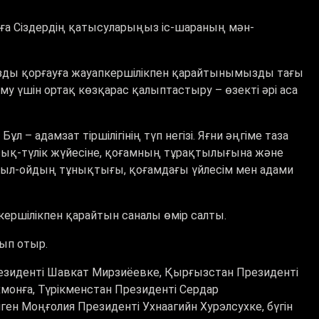
а Сіздердің қатысуларыңыз іс-шараның мән-
мызды қорғауға жауапкершілікпен қарайтынымызды тағы
у үшін ортақ көзқарас қалыптастыру – өзекті әрі аса
ұл – адамзат тіршілігінің түп негізі. Яғни әңгіме таза
 азық-түлік жүйесіне, қоғамның тұрақтылығына және
қыл-ойдың тұнықтығы, қоғамдағы үйлесім мен адами
апкершілікпен қарайтын саналы өмір салты.
ып отыр.
зиденті Шавкат Мирзиёевке, Қырғызстан Президенті
монға, Түрікменстан Президенті Сердар
ген Моңғолия Президенті Ухнаагийн Хурэлсухке, бүгін