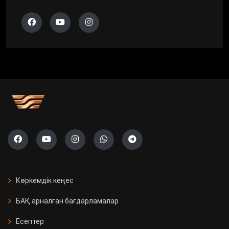
Көркемдік кеңес
БАҚ арналған бағдарламалар
Есептер