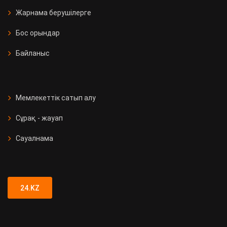
Жарнама берушілерге
Бос орындар
Байланыс
Мемлекеттік сатып алу
Сұрақ - жауап
Сауалнама
24.KZ