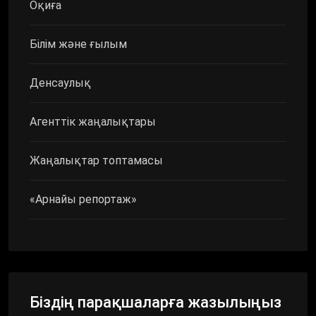
Оқиға
Білім және ғылым
Денсаулық
Агенттік жаңалықтары
Жаңалықтар топтамасы
«Арнайы репортаж»
Біздің парақшаларға жазылыңыз