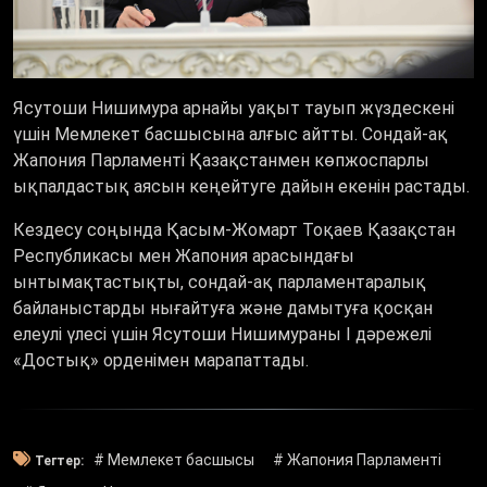
Ясутоши Нишимура арнайы уақыт тауып жүздескені
үшін Мемлекет басшысына алғыс айтты. Сондай-ақ
Жапония Парламенті Қазақстанмен көпжоспарлы
ықпалдастық аясын кеңейтуге дайын екенін растады.
Кездесу соңында Қасым-Жомарт Тоқаев Қазақстан
Республикасы мен Жапония арасындағы
ынтымақтастықты, сондай-ақ парламентаралық
байланыстарды нығайтуға және дамытуға қосқан
елеулі үлесі үшін Ясутоши Нишимураны І дәрежелі
«Достық» орденімен марапаттады.
# Мемлекет басшысы
# Жапония Парламенті
Тегтер: