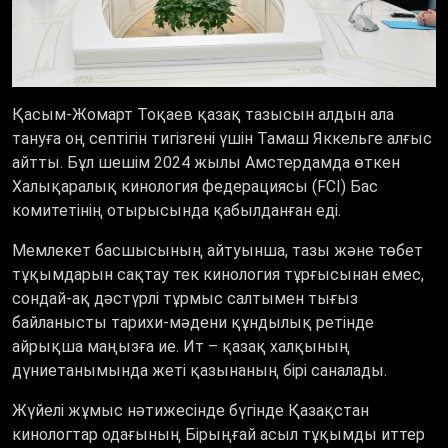
Қасым-Жомарт Тоқаев қазақ тазысын алдын ала
тануға оң септігін тигізгені үшін Тамаш Яккельге алғыс
айтты. Бұл шешім 2024 жылы Амстердамда өткен
Халықаралық кинология федерациясы (FCI) Бас
комитетінің отырысында қабылданған еді.
Мемлекет басшысының айтуынша, тазы және төбет
тұқымдарын сақтау тек кинология тұрғысынан емес,
сондай-ақ дәстүрлі тұрмыс салтымен тығыз
байланысты тарихи-мәдени құндылық ретінде
айрықша маңызға ие. Ит – қазақ халқының
дүниетанымында жеті қазынаның бірі саналады.
Жүйелі жұмыс нәтижесінде бүгінде Қазақстан
кинологтар одағының Бірыңғай асыл тұқымды иттер