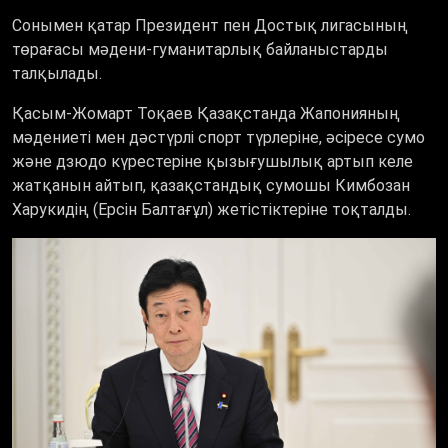
Сонымен қатар Президент пен Достық лигасының
төрағасы мәдени-гуманитарлық байланыстарды
талқылады.
Қасым-Жомарт Тоқаев Қазақстанда Жапонияның
мәдениеті мен дәстүрлі спорт түрлеріне, әсіресе сумо
және дзюдо күрестеріне қызығушылық артып келе
жатқанын айтып, қазақстандық сумошы Кимбозан
Харукидің (Ерсін Балтағұл) жетістіктеріне тоқталды.