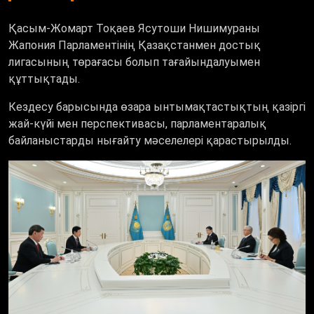
Қасым-Жомарт Тоқаев Ясутоши Нишимураны
Жапония Парламентінің Қазақстанмен достық
лигасының төрағасы болып тағайындалуымен
құттықтады.
Кездесу барысында өзара ынтымақтастықтың қазіргі
жай-күйі мен перспективасы, парламентаралық
байланыстарды нығайту мәселелері қарастырылды.