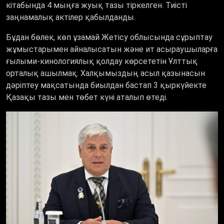
кітабында 4 мыңға жуық тазы тіркелген. Тиісті
заңнамалық актілер қабылданды.
Бұдан бөлек, көп ұзамай Жетісу облысында сұрыптау
жұмыстарымен айналысатын және ит асыраушыларға
ғылыми-кинологиялық қолдау көрсететін Ұлттық
орталық ашылмақ. Халқымыздың асыл қазынасын
дәріптеу мақсатында биылдан бастап 3 қыркүйекте
Қазақы тазы мен төбет күні аталып өтеді.