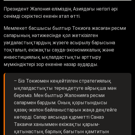
Президент Жапония еліміздің Азиядағы негізгі әрі
сенімді серіктесі екенін атап өтті.
Мемлекет басшысы былтыр Токиоға жасаған ресми
сапарының нәтижесінде қол жеткізілген
уағдаластықтардың жүзеге асырылу барысына
тоқталып, екіжақты сауда-экономикалық және
инвестициялық ықпалдастықты арттыру
мүмкіндіктері зор екеніне назар аударды.
– Біз Токиомен кеңейтілген стратегиялық
ықпалдастықты тереңдетуге айрықша мән
береміз. Мен былтыр Жапонияға ресми
сапармен бардым. Оның қорытындысы
қазақ-жапон байланыстарын жаңа деңгейге
көтерді. Сапар аясында құрметті Санаэ
Такаичи ханыммен екіжақты қарым-
қатынастың барлық бағытын қамтитын