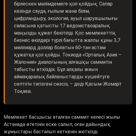
бірлескен мәлімдемеге қол қойдық. Сапар
кезінде сауда, ғылым және білім,
цифрландыру, экология, ауыл шаруашылығы
саласына қатысты 17 ведомствоаралық
маңызды құжат бекітілді. Қос мемлекеттің
бизнес өкілдері түрлі бағытта жалпы құны 3,7
миллиард доллар болатын 60-тан астам
құжатқа қол қойды. Токиода «Орталық Азия –
Жапония» диалогының алғашқы саммитін
табысты өткіздік. Бұл алқалы жиын
аймақаралық байланыстарды күшейтуге
септігін тигізгені сөзсіз, – деді Қасым-Жомарт
Тоқаев.
Мемлекет басшысы аталған саммит келесі жылы
Астанада өтетінін еске салып, оған дайындық
жұмыстары басталып кеткенін жеткізді.