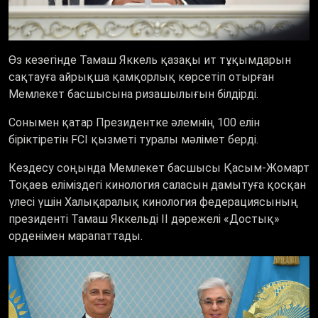
Өз кезегінде Тамаш Яккель қазақы ит тұқымдарын
сақтауға айрықша қамқорлық көрсетіп отырған
Мемлекет басшысына ризашылығын білдірді.
Сонымен қатар Президентке әлемнің 100 елін
біріктіретін FCI қызметі туралы мәлімет берді.
Кездесу соңында Мемлекет басшысы Қасым-Жомарт
Тоқаев еліміздегі кинология саласын дамытуға қосқан
үлесі үшін Халықаралық кинология федерациясының
президенті Тамаш Яккельді II дәрежелі «Достық»
орденімен марапаттады.