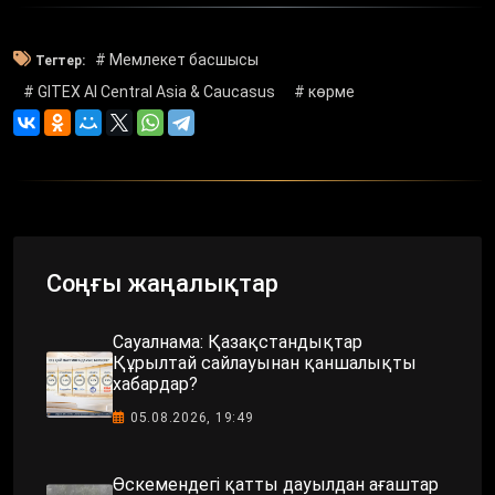
# Мемлекет басшысы
Тегтер:
# GITEX AI Central Asia & Caucasus
# көрме
Соңғы жаңалықтар
Сауалнама: Қазақстандықтар
Құрылтай сайлауынан қаншалықты
хабардар?
05.08.2026, 19:49
Өскемендегі қатты дауылдан ағаштар