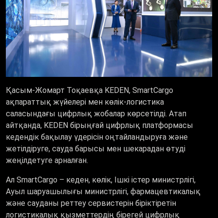
Қасым-Жомарт Тоқаевқа KEDEN, SmartCargo
ақпараттық жүйелері мен көлік-логистика
саласындағы цифрлық жобалар көрсетілді. Атап
айтқанда, KEDEN бірыңғай цифрлық платформасы
кедендік бақылау үдерісін оңтайландыруға және
жетілдіруге, сауда барысы мен шекарадан өтуді
жеңілдетуге арналған.
Ал SmartCargo – кеден, көлік, Ішкі істер министрлігі,
Ауыл шаруашылығы министрлігі, фармацевтикалық
және сауданы реттеу сервистерін біріктіретін
логистикалық қызметтердің бірегей цифрлық