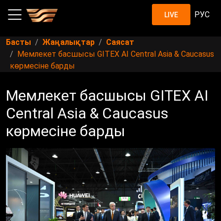
РУС
LIVE
Басты
Жаңалықтар
Саясат
Мемлекет басшысы GITEX AI Central Asia & Caucasus
көрмесіне барды
Мемлекет басшысы GITEX AI
Central Asia & Caucasus
көрмесіне барды