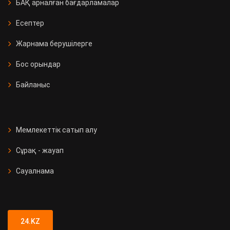
БАҚ арналған бағдарламалар
Есептер
Жарнама берушілерге
Бос орындар
Байланыс
Мемлекеттік сатып алу
Сұрақ - жауап
Сауалнама
24.KZ