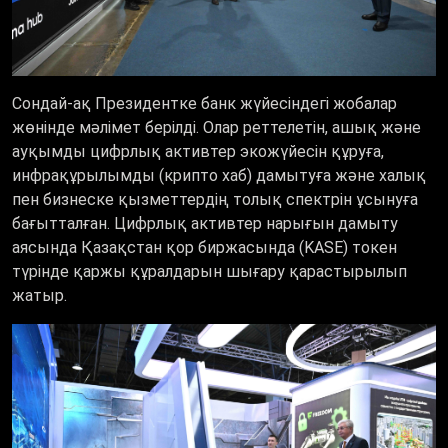
Сондай-ақ Президентке банк жүйесіндегі жобалар
жөнінде мәлімет берілді. Олар реттелетін, ашық және
ауқымды цифрлық активтер экожүйесін құруға,
инфрақұрылымды (крипто хаб) дамытуға және халық
пен бизнеске қызметтердің толық спектрін ұсынуға
бағытталған. Цифрлық активтер нарығын дамыту
аясында Қазақстан қор биржасында (KASE) токен
түрінде қаржы құралдарын шығару қарастырылып
жатыр.