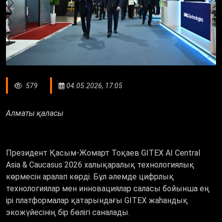
579
04.05.2026, 17:05
Алматы қаласы
Президент Қасым-Жомарт Тоқаев GITEX AI Central
Asia & Caucasus 2026 халықаралық технологиялық
көрмесін аралап көрді. Бұл әлемде цифрлық
технологиялар мен инновациялар саласы бойынша ең
ірі платформалар қатарындағы GITEX жаһандық
экожүйесінің бір бөлігі саналады.