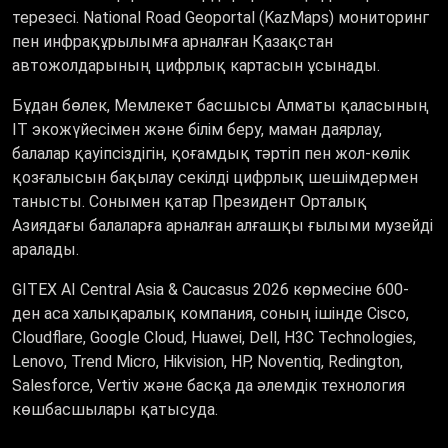
терезесі. National Road Geoportal (KazMaps) мониторинг
пен инфрақұрылымға арналған Қазақстан
автожолдарының цифрлық картасын ұсынады.
Бұдан бөлек, Мемлекет басшысы Алматы қаласының
ІТ экожүйесімен және білім беру, маман даярлау,
балалар қауіпсіздігін, қоғамдық тәртіп пен жол-көлік
қозғалысын бақылау секілді цифрлық шешімдермен
танысты. Сонымен қатар Президент Орталық
Азиядағы балаларға арналған алғашқы ғылыми музейді
аралады.
GITEX AI Central Asia & Caucasus 2026 көрмесіне 600-
ден аса халықаралық компания, соның ішінде Cisco,
Cloudflare, Google Cloud, Huawei, Dell, H3C Technologies,
Lenovo, Trend Micro, Hikvision, HP, Noventiq, Redington,
Salesforce, Vertiv және басқа да әлемдік технология
көшбасшылары қатысуда.