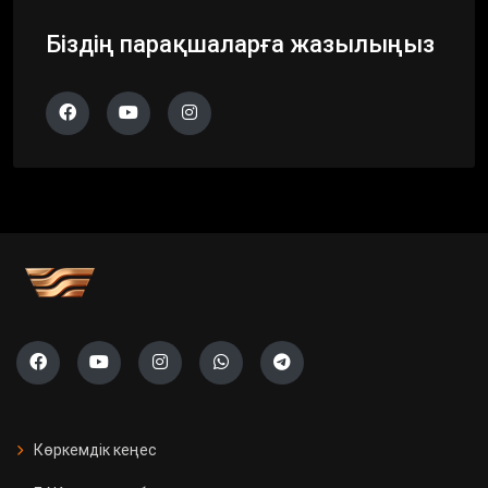
Біздің парақшаларға жазылыңыз
Көркемдік кеңес