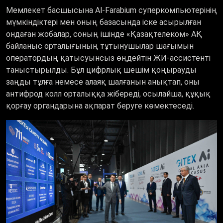
Мемлекет басшысына Al-Farabium суперкомпьютерінің
мүмкіндіктері мен оның базасында іске асырылған
ондаған жобалар, соның ішінде «Қазақтелеком» АҚ
байланыс орталығының тұтынушылар шағымын
оператордың қатысуынсыз өңдейтін ЖИ-ассистенті
таныстырылды. Бұл цифрлық шешім қоңырауды
заңды тұлға немесе алаяқ шалғанын анықтап, оны
антифрод колл орталыққа жібереді, осылайша, құқық
қорғау органдарына ақпарат беруге көмектеседі.