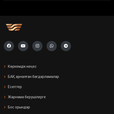
Көркемдік кеңес
БАҚ арналған бағдарламалар
Есептер
Жарнама берушілерге
Бос орындар