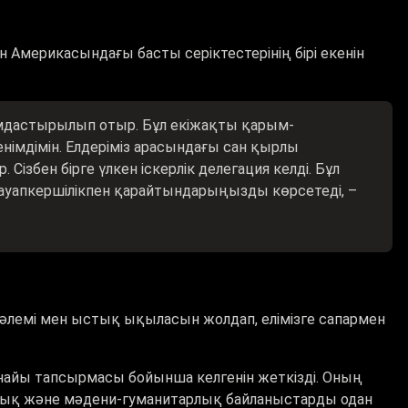
мерикасындағы басты серіктестерінің бірі екенін
ымдастырылып отыр. Бұл екіжақты қарым-
німдімін. Елдеріміз арасындағы сан қырлы
ізбен бірге үлкен іскерлік делегация келді. Бұл
ауапкершілікпен қарайтындарыңызды көрсетеді, –
сәлемі мен ыстық ықыласын жолдап, елімізге сапармен
рнайы тапсырмасы бойынша келгенін жеткізді. Оның
алық және мәдени-гуманитарлық байланыстарды одан