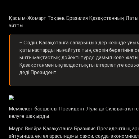
Қасым-Жомарт Тоқаев Бразилия Қазақстанның Латын А
айтты.
– Сіздің Қазақстанға сапарыңыз дер кезінде ұй
қатынастарды нығайтуға тың серпін беретініне се
ынтымақтастық дәйекті түрде дамып келе жатыр. С
Қазақстанмен ықпалдастықты ілгерілетуге аса ж
деді Президент.
Мемлекет басшысы Президент Лула да Сильваға ізгі 
келуге шақырды.
Мауро Виейра Қазақстанға Бразилия Президентінің а
айтуынша, екі ел арасындағы саяси, сауда-экономик