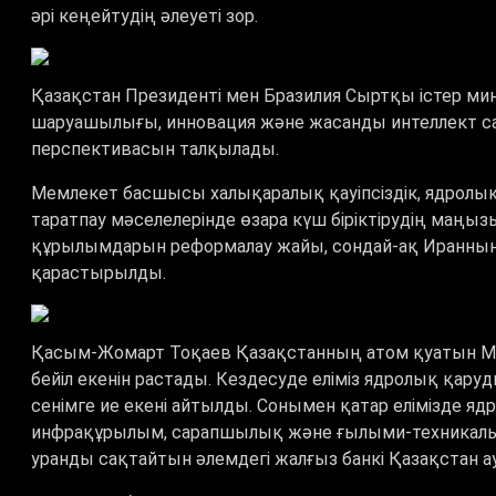
әрі кеңейтудің әлеуеті зор.
Қазақстан Президенті мен Бразилия Сыртқы істер мини
шаруашылығы, инновация және жасанды интеллект 
перспективасын талқылады.
Мемлекет басшысы халықаралық қауіпсіздік, ядрол
таратпау мәселелерінде өзара күш біріктірудің маңы
құрылымдарын реформалау жайы, сондай-ақ Иранның 
қарастырылды.
Қасым-Жомарт Тоқаев Қазақстанның атом қуатын МА
бейіл екенін растады. Кездесуде еліміз ядролық қар
сенімге ие екені айтылды. Сонымен қатар елімізде яд
инфрақұрылым, сарапшылық және ғылыми-техникалық
уранды сақтайтын әлемдегі жалғыз банкі Қазақстан а