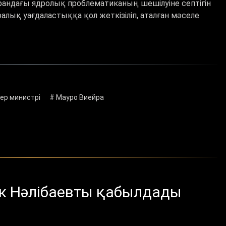
рандағы ядролық проблематиканың шешілуіне септігін
аралық уағдаластыққа қол жеткізіліп, аталған мәселе
ер министрі
# Мауро Виейра
к Нәлібаевты қабылдады