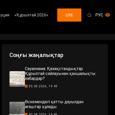
уция
«Құрылтай 2026»
РУС
LIVE
Соңғы жаңалықтар
Сауалнама: Қазақстандықтар
Құрылтай сайлауынан қаншалықты
хабардар?
05.08.2026, 19:49
Өскемендегі қатты дауылдан
ағаштар құлады
05.08.2026, 19:45