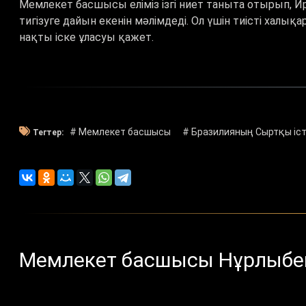
Мемлекет басшысы еліміз ізгі ниет таныта отырып, И
тигізуге дайын екенін мәлімдеді. Ол үшін тиісті халық
нақты іске ұласуы қажет.
# Мемлекет басшысы
# Бразилияның Сыртқы іст
Тегтер:
Мемлекет басшысы Нұрлыбе