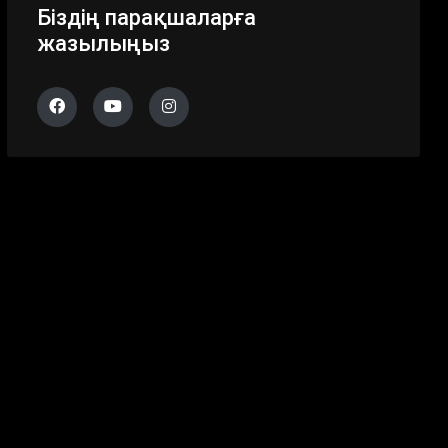
Біздің парақшаларға
жазылыңыз