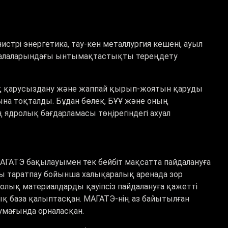
стрі энергетика, тау-кен металлургия кешені, ауыл
салаларындағы ынтымақтастықты тереңдету
ық қарусыздану және жаппай қырып-жоятын қаруды
зына тоқталды. Бұдан бөлек, БҰҰ және оның
ядролық бағдарламасы төңірегіндегі ахуал
ГАТЭ бақылауымен тек бейбіт мақсатта пайдалануға
уды таратпау бойынша халықаралық аренада зор
ролық материалдарды қауіпсіз пайдалануға қажетті
 база қалыптасқан. МАГАТЭ-нің аз байытылған
умағында орналасқан.