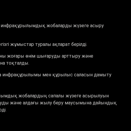
рі инфрақұрылымдық жобаларды жүзеге асыру
гізгі жұмыстар туралы ақпарат берілді.
ұны жоғары өнім шығаруды арттыру және
а тоқталды.
ка инфрақұрылымы мен құрылыс саласын дамыту
лымдық жобалардың сапалы жүзеге асырылуын
лдауды және алдағы жылу беру маусымына дайындық
ді.