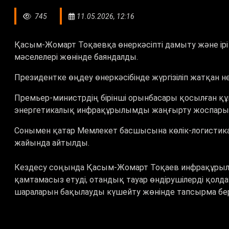
745
11.05.2026, 12:16
Қасым-Жомарт Тоқаевқа өнеркәсіпті дамыту және і
мәселелері жөнінде баяндалды.
Президентке өңдеу өнеркәсібінде жүргізіліп жатқан не
Премьер-министрдің бірінші орынбасары қосылған қ
энергетикалық инфрақұрылымды жаңғырту жоспарын
Сонымен қатар Мемлекет басшысына көлік-логисти
жайында айтылды.
Кездесу соңында Қасым-Жомарт Тоқаев инфрақұры
қамтамасыз етуді, отандық тауар өндірушілерді қо
шараларын бақылауды күшейту жөнінде тапсырма бер