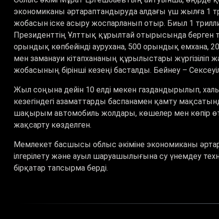
экономиканы әртараптандыруда алдағы үш жылға 1 тр
жобасын іске асыру жоспарланып отыр. Биыл 1 трилл
Президенттің Ұлттық құрылтай отырысында берген 
орындық көпбейінді аурухана, 500 орындық емхана, 
мен заманауи кітапхананың құрылыстары жүргізіліп 
жобасының бірінші кезеңі басталды. Бейнеу – Сексе
Жыл соңына дейін 10 елді мекен газдандырылып, хал
кезегіндегі азаматтарды баспанамен қамту мақсатынд
шақырым автомобиль жолдары, көшелер мен көпір өт
жақсарту көзделген.
Мемлекет басшысы облыс әкіміне экономиканы әртара
ілгерілету және ауыл шаруашылығына су үнемдеу те
бірқатар тапсырма берді.