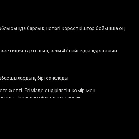
блысында барлық негізгі көрсеткіштер бойынша оң
нвестиция тартылып, өсім 47 пайызды құрағанын
шбасшылардың бірі саналады.
ге жетті. Елімізде өндірілетін көмір мен
йызы Павлодар облысына тиесілі
ға артып, 571,4 миллиард теңгеге жетті. Ылғал
лысы өңірлер арасында алдыңғы қатардан көрініп,
инады.