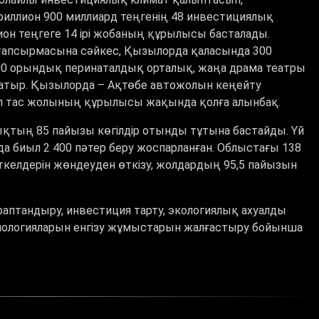
иллион 900 миллиард теңгенің 48 инвестициялық
ион теңгеге 14 ірі жобаның құрылысы басталады.
тапсырмасына сәйкес, Қызылорда қаласында 300
200 орындық перинаталдық орталық, жаңа драма театры
жатыр. Қызылорда – Ақтөбе автожолын кеңейту
уіл тас жолының құрылысы жақында қолға алынбақ.
ықтың 85 пайызы көгілдір отынды тұтына бастайды. Үй
а биыл 2 400 пәтер беру жоспарланған. Облыстағы 138
келдерін жөндеуден өткізу, жолдардың 95,5 пайызын
птандыру, инвестиция тарту, экологиялық ахуалды
хнологияларын енгізу жұмыстарын жалғастыру бойынша