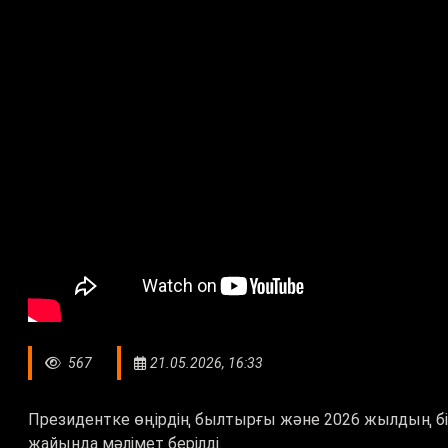
567
21.05.2026, 16:33
Президентке өңірдің былтырғы және 2026 жылдың бі
жайында мәлімет берілді.