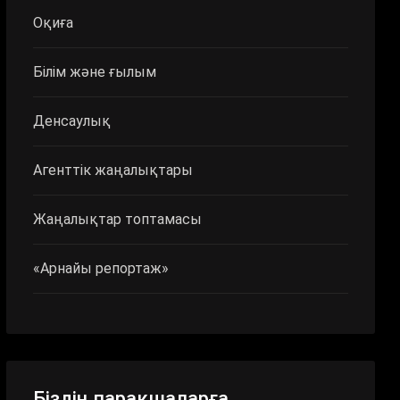
Оқиға
Білім және ғылым
Денсаулық
Агенттік жаңалықтары
Жаңалықтар топтамасы
«Арнайы репортаж»
Біздің парақшаларға