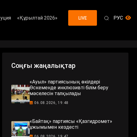
уция
«Құрылтай 2026»
РУС
LIVE
Соңғы жаңалықтар
«Ауыл» партиясының өкілдері
Өскеменде инклюзивті білім беру
мәселесін талқылады
06.08.2026, 19:48
«Байтақ» партиясы «Қазгидромет»
ұжымымен кездесті
06.08.2026, 19:47