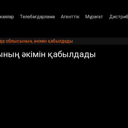
каялар
Телебағдарлама
Агенттік
Мұрағат
Дистриб
да облысының әкімін қабылдады
ының әкімін қабылдады