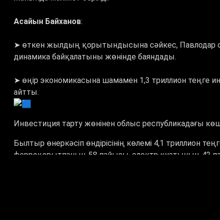
Асайын Байханов
:
➤ өткен жылдың қорытындысына сәйкес, Павлодар о
динамика байқалатыны жөнінде баяндады.
➤ өңір экономикасына шамамен 1,3 триллион теңге и
айтты.
Инвестиция тарту жөнінен облыс республикадағы кө
Былтыр өнеркәсіп өндірісінің көлемі 4,1 триллион теңге
ферроқорытпаның 58 пайызы, электр қуатының 42 па
Ауыл шаруашылығы өнімдерінің жалпы көлемі 9,6 пайыз
үнемдеу технологиясын қолдану бойынша Павлодар об
шаруалар картоп, күнбағыс және қарақұмықты мол ж