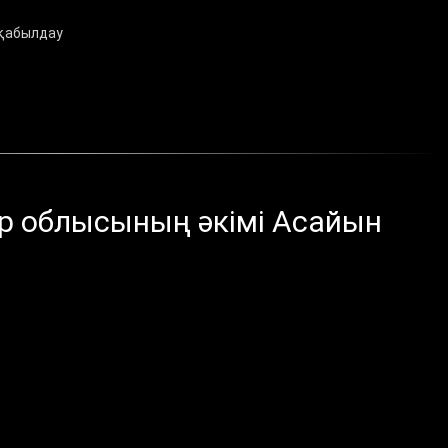
қабылдау
 облысының әкімі Асайын