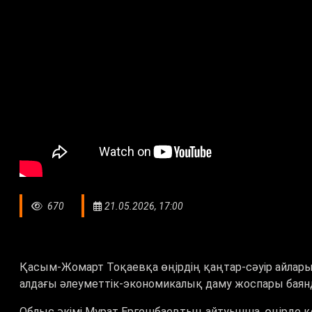
670
21.05.2026, 17:00
Қасым-Жомарт Тоқаевқа өңірдің қаңтар-сәуір айлары
алдағы әлеуметтік-экономикалық даму жоспары баян
Облыс әкімі Мұрат Ергешбаевтың айтуынша, өңірде 