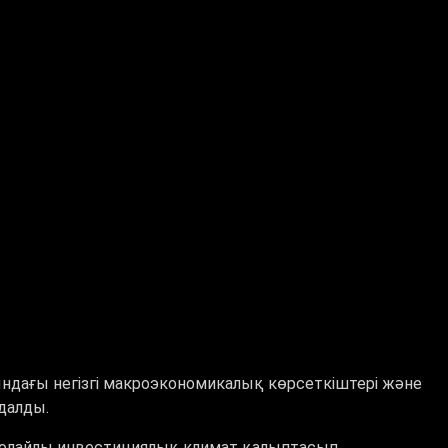
ндағы негізгі макроэкономикалық көрсеткіштері және
далды.
қолайлы инвестициялық климат қалыптасып,