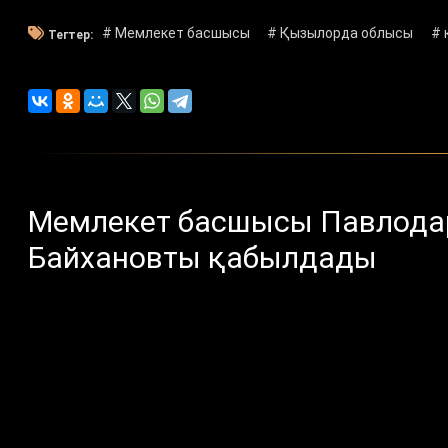
# Мемлекет басшысы
# Қызылорда облысы
# 
Тегтер:
Мемлекет басшысы Павлодар
Байхановты қабылдады