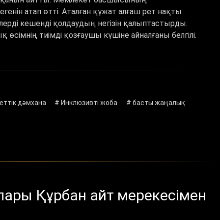
енін атап өтті. Аталған құжат алғаш рет нақты
рлерді кешенді қолдаудың негізін қалыптастырды.
 өсімнің тиімді қозғаушы күшіне айналғаны белгілі.
еттік дәмхана
# Инклюзивті жоба
# басты жаңалық
ары Құрбан айт мерекесімен