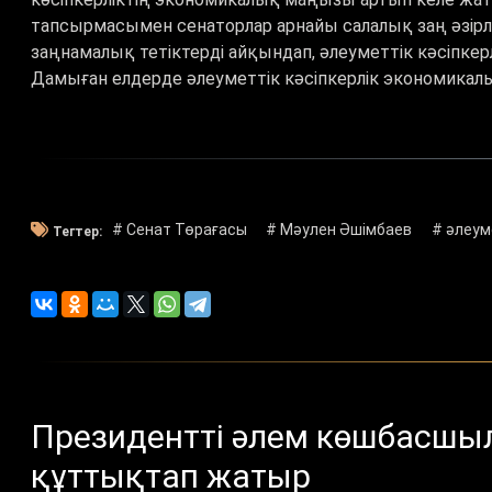
тапсырмасымен сенаторлар арнайы салалық заң әзірлег
заңнамалық тетіктерді айқындап, әлеуметтік кәсіпке
Дамыған елдерде әлеуметтік кәсіпкерлік экономикалық
# Сенат Төрағасы
# Мәулен Әшімбаев
# әлеум
Тегтер:
Президентті әлем көшбасшыл
құттықтап жатыр