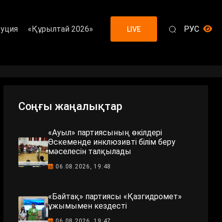
уция
«Құрылтай 2026»
РУС
LIVE
Соңғы жаңалықтар
«Ауыл» партиясының өкілдері
Өскеменде инклюзивті білім беру
мәселесін талқылады
06.08.2026, 19:48
«Байтақ» партиясы «Қазгидромет»
ұжымымен кездесті
06.08.2026, 19:47