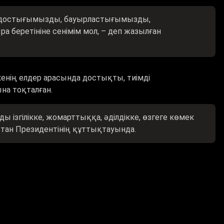
ын достығымызды, бауырластығымызды,
 беретініне сенімім мол, – деп жазылған
кенің елдер арасында достықты, тиімді
на тоқталған.
 ізгілікке, жомарттыққа, әділдікке, өзгеге көмек
кстан Президентінің құттықтауында.
нім мен жанашырлық салтанат құратын қастерлі
халықтарымыз арасындағы достық пен
 күмәнім жоқ, – делінген жеделхатта.