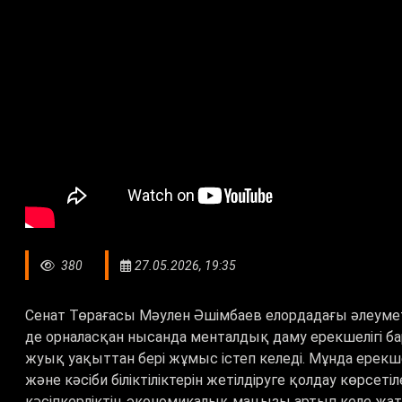
380
27.05.2026, 19:35
Сенат Төрағасы Мәулен Әшімбаев елордадағы әлеуметт
де орналасқан нысанда менталдық даму ерекшелігі ба
жуық уақыттан бері жұмыс істеп келеді. Мұнда ерекш
және кәсіби біліктіліктерін жетілдіруге қолдау көрсет
кәсіпкерліктің экономикалық маңызы артып келе ж