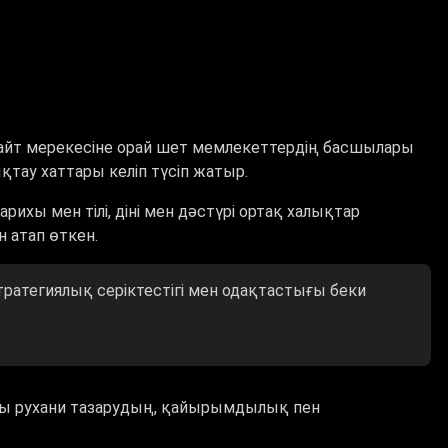
йт мерекесіне орай шет мемлекеттердің басшылары
ау хаттары келіп түсіп жатыр.
арихы мен тілі, діні мен дәстүрі ортақ халықтар
 атап өткен.
стратегиялық серіктестігі мен одақтастығы беки
ты рухани тазарудың, қайырымдылық пен