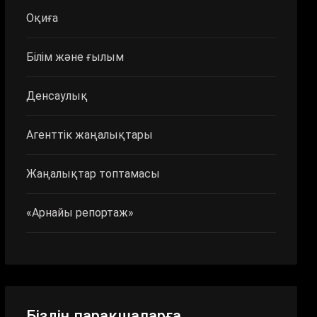
Оқиға
Білім және ғылым
Денсаулық
Агенттік жаңалықтары
Жаңалықтар топтамасы
«Арнайы репортаж»
Біздің парақшаларға