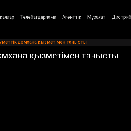
каялар
Телебағдарлама
Агенттік
Мұрағат
Дистриб
еуметтік дәмхана қызметімен танысты
дәмхана қызметімен танысты