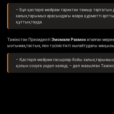
– Бұл қастерлі мейрам тарихтан тамыр тартат
халықтарымыз арасындағы өзара құрметті арттыра
құттықтауда.
Тәжікстан Президенті
Эмомали Рахмон
аталған мере
ынтымақтастық пен түсіністікті нығайтудағы маңызы
– Қастерлі мейрам ғасырлар бойы халықтарымызды
қолын созуға үндеп келеді, – деп жазылған Тәжі
Түрікменстан Президенті
Сердар Бердімұхамедов
се
мереке күллі мұсылман үмбетін біріктіретінін жазған.
– Ортақ рухани құндылықтарға деген ұмтылыс 
ынтымақтастықты нығайтуға ықпал ете беретініне