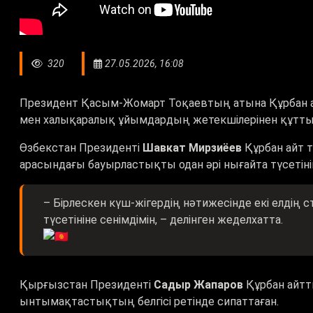
320
27.05.2026, 16:08
Президент Қасым-Жомарт Тоқаевтың атына Құрбан а
мен халықаралық ұйымдардың жетекшілерінен құттықт
Өзбекстан Президенті
Шавкат Мирзиёев
Құрбан айт т
арасындағы бауырластықты одан әрі нығайта түсетінін
– Бірлескен күш-жігердің нәтижесінде екі елдің 
түсетініне сенімдімін, – делінген жеделхатта.
Қырғызстан Президенті
Садыр Жапаров
Құрбан айт
ынтымақтастықтың белгісі ретінде сипаттаған.