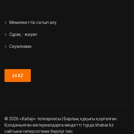
Мемлекеттік сатып алу
Сұрақ - жауап
Сауалнама
24.KZ
©
2026
«Хабар» телеарнасы | Барлық құқығы қорғалған.
Қолданылған материалдарға міндетті түрде khabar.kz
сайтына гиперсілтеме берілуі тиіс.