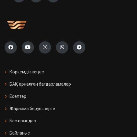
Көркемдік кеңес
БАҚ арналған бағдарламалар
Есептер
Жарнама берушілерге
Бос орындар
Байланыс