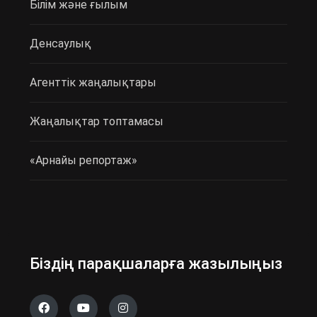
Білім және ғылым
Денсаулық
Агенттік жаңалықтары
Жаңалықтар топтамасы
«Арнайы репортаж»
Біздің парақшаларға жазылыңыз