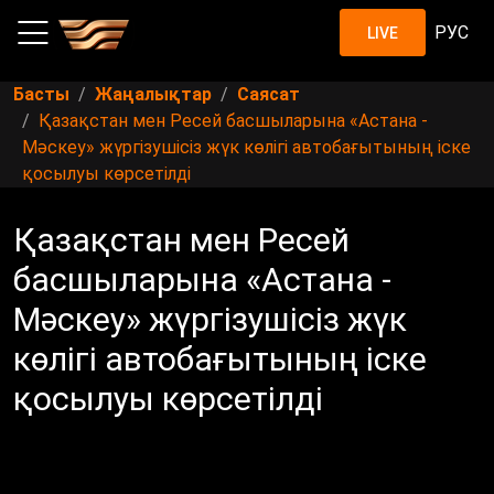
РУС
LIVE
Басты
Жаңалықтар
Саясат
Қазақстан мен Ресей басшыларына «Астана -
Мәскеу» жүргізушісіз жүк көлігі автобағытының іске
қосылуы көрсетілді
Қазақстан мен Ресей
басшыларына «Астана -
Мәскеу» жүргізушісіз жүк
көлігі автобағытының іске
қосылуы көрсетілді