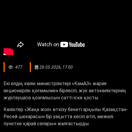
477
28.05.2026, 17:00
Екі елдің көлік министрліктері «КамАЗ» жария
акционерлік қоғамымен бірлесіп, жүк автокөліктерінің
жүргізушісіз қозғалысын сәтті іске қосты.
Көліктер «Жаңа жол» өткізу бекеті арқылы Қазақстан-
Ресей шекарасын бір уақытта кесіп өтіп, межелі
пунктке қарай сапарын жалғастырды.