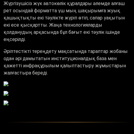
Жүргізушісіз жүк автокөлік құралдары әлемде алғаш
рет осындай форматта үш мың шақырымға жуық
қашықтықты екі тәулікте жүріп өтіп, сапар уақытын
екі есе қысқартты. Жаңа технологияларды
қолданудың арқасында бұл бағыт екі тәулік ішінде
еңсерілді.
Әріптестікті тереңдету мақсатында тараптар жобаны
одан әрі дамытатын институционалдық база мен
қажетті инфрақұрылым қалыптастыру жұмыстарын
жалғастыра береді.