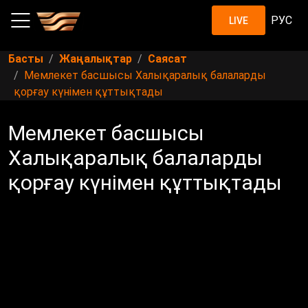
РУС
LIVE
Басты
Жаңалықтар
Саясат
Мемлекет басшысы Халықаралық балаларды
қорғау күнімен құттықтады
Мемлекет басшысы
Халықаралық балаларды
қорғау күнімен құттықтады