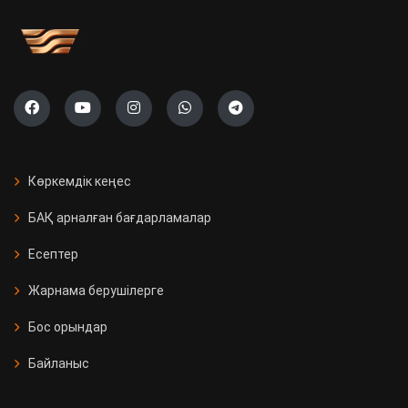
Көркемдік кеңес
БАҚ арналған бағдарламалар
Есептер
Жарнама берушілерге
Бос орындар
Байланыс