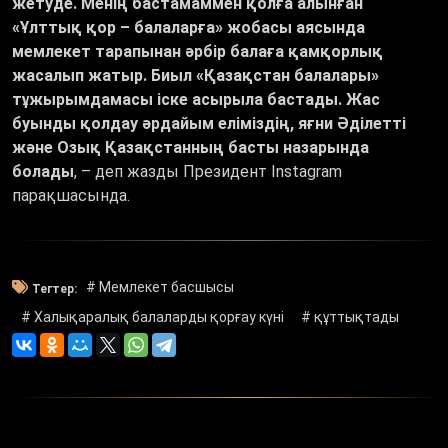
жетуде. Менің бастамаммен қолға алынған
«Ұлттық қор – балаларға» жобасы аясында
мемлекет тарапынан әрбір балаға қамқорлық
жасалып жатыр. Биыл «Қазақстан балалары»
тұжырымдамасы іске асырыла бастады. Жас
буынды қолдау әрдайым еліміздің, яғни Әділетті
және Озық Қазақстанның басты назарында
болады
, – деп жазды Президент Instagram
парақшасында.
# Мемлекет басшысы
Тегтер:
# Халықаралық балаларды қорғау күні
# құттықтады