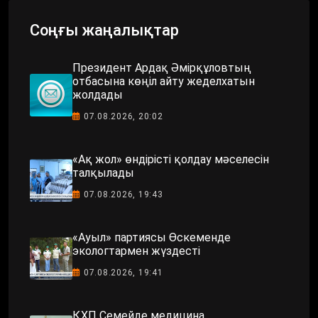
Соңғы жаңалықтар
Президент Ардақ Әмірқұловтың
отбасына көңіл айту жеделхатын
жолдады
07.08.2026, 20:02
«Ақ жол» өндірісті қолдау мәселесін
талқылады
07.08.2026, 19:43
«Ауыл» партиясы Өскеменде
экологтармен жүздесті
07.08.2026, 19:41
ҚХП Семейде медицина