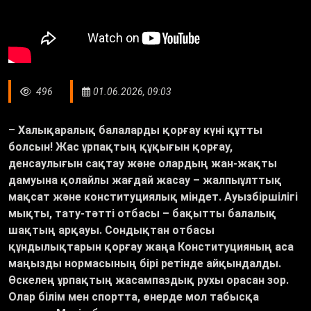
496
01.06.2026, 09:03
–
Халықаралық балаларды қорғау күні құтты
болсын! Жас ұрпақтың құқығын қорғау,
денсаулығын сақтау және олардың жан-жақты
дамуына қолайлы жағдай жасау – жалпыұлттық
мақсат және конституциялық міндет. Ауызбіршілігі
мықты, тату-тәтті отбасы – бақытты балалық
шақтың арқауы. Сондықтан отбасы
құндылықтарын қорғау жаңа Конституцияның аса
маңызды нормасының бірі ретінде айқындалды.
Өскелең ұрпақтың жасампаздық рухы орасан зор.
Олар білім мен спортта, өнерде мол табысқа