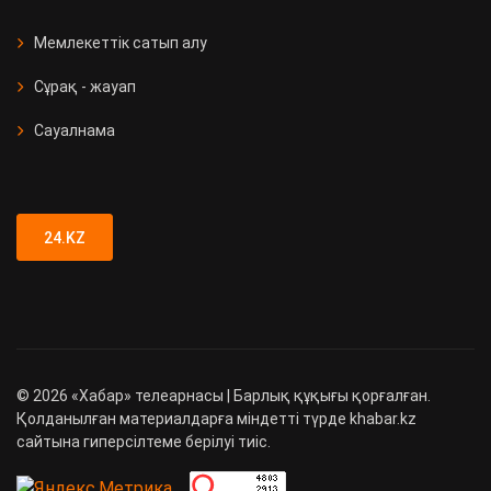
Мемлекеттік сатып алу
Сұрақ - жауап
Сауалнама
24.KZ
©
2026
«Хабар» телеарнасы | Барлық құқығы қорғалған.
Қолданылған материалдарға міндетті түрде khabar.kz
сайтына гиперсілтеме берілуі тиіс.