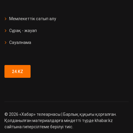
Мемлекеттік сатып алу
Сұрақ - жауап
Сауалнама
24.KZ
©
2026
«Хабар» телеарнасы | Барлық құқығы қорғалған.
Қолданылған материалдарға міндетті түрде khabar.kz
сайтына гиперсілтеме берілуі тиіс.