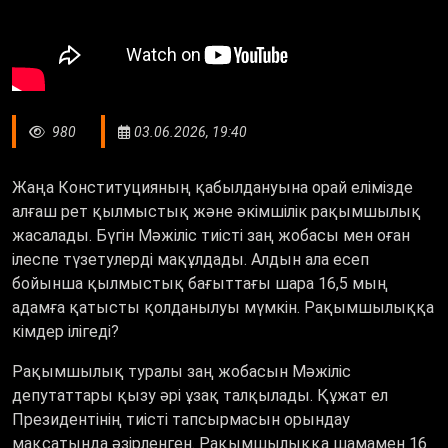
980
03.06.2026, 19:40
Жаңа Конституцияның қабылдануына орай елімізде
алғаш рет қылмыстық және әкімшілік рақымшылық
жасалады. Бүгін Мәжіліс тиісті заң жобасы мен оған
ілеспе түзетулерді мақұлдады. Алдын ала есеп
бойынша қылмыстық бағыттағы шара 16,5 мың
адамға қатысты қолданылуы мүмкін. Рақымшылыққа
кімдер ілігеді?
Рақымшылық туралы заң жобасын Мәжіліс
депутаттары қызу әрі ұзақ талқылады. Құжат ел
Президентінің тиісті тапсырмасын орындау
мақсатында әзірленген. Рақымшылыққа шамамен 16