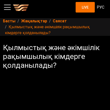
РУС
LIVE
Басты
Жаңалықтар
Саясат
Қылмыстық және әкімшілік рақымшылық
кімдерге қолданылады?
Қылмыстық және әкімшілік
рақымшылық кімдерге
қолданылады?