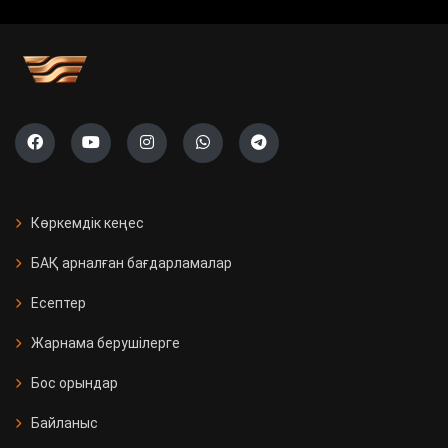
Көркемдік кеңес
БАҚ арналған бағдарламалар
Есептер
Жарнама берушілерге
Бос орындар
Байланыс