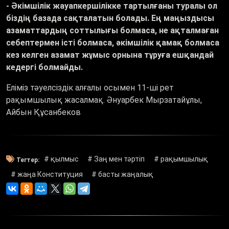
- Әкімшілік жауапкершілікке тартылғаны туралы ол
біздің базада сақталатын болады. Ең маңыздысы
азаматтардың соттылығы болмаса, не ақталмаған
себептермен істі болмаса, әкімшілік қамақ болмаса
кез келген азамат жұмыс орнына тұруға ешқандай
кедергі болмайды.
Еліміз тәуелсіздік алғалы осымен 11-ші рет
рақымшылық жасалмақ. Әнуарбек Мырзатайұлы,
Айбын Құсанбеков
# қылмыс
# Заң мен тәртіп
# рақымшылық
Тегтер:
# жаңа Конституция
# басты жаңалық