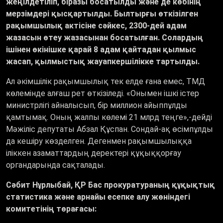
жеңілдетіліп, біразы босатылды және де көбінің
мерзімдері қысқартылды. Былтырғы өткізілген
рақымшылық актісіне сәйкес, 2300-дей адам
жазасын өтеу жазасынан босатылған. Солардың
ішінен өкінішке қарай 8 адам қайтадан қылмыс
жасап, қылмыстық жауапкершілікке тартылды.
Ал әкімшілік рақымшылық тек елде ғана емес, ТМД
көлемінде алғаш рет өткізіледі. «Онымен ішкі істер
министрлігі айналысып, бір миллион айыппұлды
қамтымақ. Оның жалпы көлемі 21 млрд теңге»,-дейді
Мәжіліс депутаты Абзал Құспан. Сондай-ақ өсімпұлды
да кешіру көзделген. Дегенмен рақымшылыққа
іліккен азаматтардың деректері құқыққорғау
органдарында сақталады.
Сәбит Нұрлыбай, ҚР Бас прокуратураның құқықтық
статистика және арнайы есепке алу жөніндегі
комитетінің төрағасы: