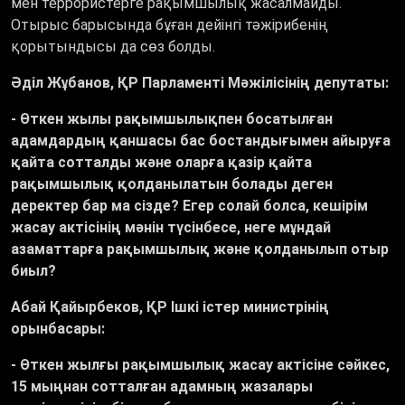
мен террористерге рақымшылық жасалмайды.
Отырыс барысында бұған дейінгі тәжірибенің
қорытындысы да сөз болды.
Әділ Жұбанов, ҚР Парламенті Мәжілісінің депутаты:
- Өткен жылы рақымшылықпен босатылған
адамдардың қаншасы бас бостандығымен айыруға
қайта сотталды және оларға қазір қайта
рақымшылық қолданылатын болады деген
деректер бар ма сізде? Егер солай болса, кешірім
жасау актісінің мәнін түсінбесе, неге мұндай
азаматтарға рақымшылық және қолданылып отыр
биыл?
Абай Қайырбеков, ҚР Ішкі істер министрінің
орынбасары:
- Өткен жылғы рақымшылық жасау актісіне сәйкес,
15 мыңнан сотталған адамның жазалары