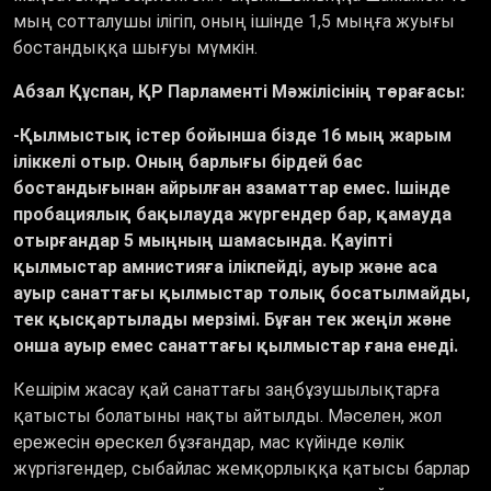
мың сотталушы ілігіп, оның ішінде 1,5 мыңға жуығы
бостандыққа шығуы мүмкін.
Абзал Құспан, ҚР Парламенті Мәжілісінің төрағасы:
-Қылмыстық істер бойынша бізде 16 мың жарым
іліккелі отыр. Оның барлығы бірдей бас
бостандығынан айрылған азаматтар емес. Ішінде
пробациялық бақылауда жүргендер бар, қамауда
отырғандар 5 мыңның шамасында. Қауіпті
қылмыстар амнистияға ілікпейді, ауыр және аса
ауыр санаттағы қылмыстар толық босатылмайды,
тек қысқартылады мерзімі. Бұған тек жеңіл және
онша ауыр емес санаттағы қылмыстар ғана енеді.
Кешірім жасау қай санаттағы заңбұзушылықтарға
қатысты болатыны нақты айтылды. Мәселен, жол
ережесін өрескел бұзғандар, мас күйінде көлік
жүргізгендер, сыбайлас жемқорлыққа қатысы барлар