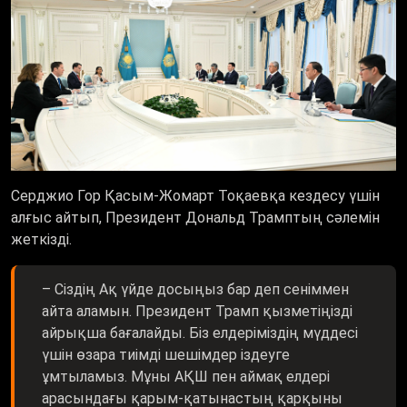
Серджио Гор Қасым-Жомарт Тоқаевқа кездесу үшін
алғыс айтып, Президент Дональд Трамптың сәлемін
жеткізді.
– Сіздің Ақ үйде досыңыз бар деп сеніммен
айта аламын. Президент Трамп қызметіңізді
айрықша бағалайды. Біз елдеріміздің мүддесі
үшін өзара тиімді шешімдер іздеуге
ұмтыламыз. Мұны АҚШ пен аймақ елдері
арасындағы қарым-қатынастың қарқыны