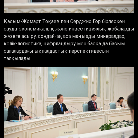
Қасым-Жомарт Тоқаев пен Серджио Гор бірлескен
сауда-экономикалық және инвестициялық жобаларды
жүзеге асыру, сондай-ақ аса маңызды минералдар,
көлік-логистика, цифрландыру мен басқа да басым
салалардағы ықпалдастық перспективасын
талқылады.