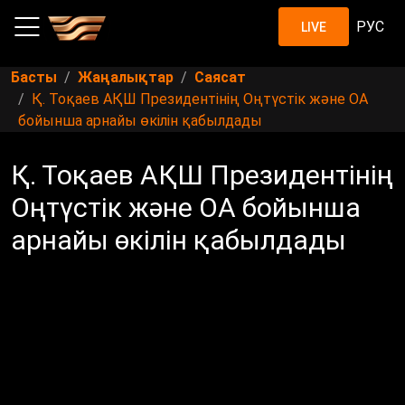
РУС
LIVE
Басты
Жаңалықтар
Саясат
Қ. Тоқаев АҚШ Президентінің Оңтүстік және ОА
бойынша арнайы өкілін қабылдады
Қ. Тоқаев АҚШ Президентінің
Оңтүстік және ОА бойынша
арнайы өкілін қабылдады