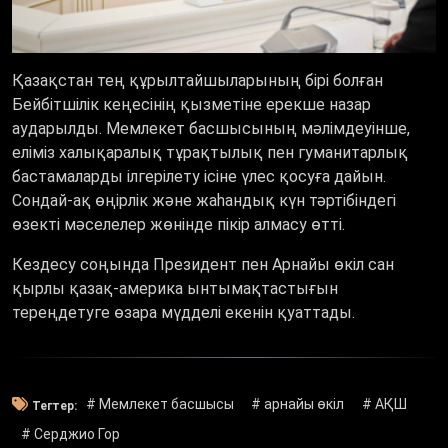
Қазақстан тең құрылтайшыларының бірі болған
Бейбітшілік кеңесінің қызметіне ерекше назар
аударылды. Мемлекет басшысының мәлімдеуінше,
еліміз халықаралық тұрақтылық пен гуманитарлық
бастамаларды ілгерілету ісіне үлес қосуға дайын.
Сондай-ақ өңірлік және жаһандық күн тәртібіндегі
өзекті мәселелер жөнінде пікір алмасу өтті.
Кездесу соңында Президент пен Арнайы өкіл сан
қырлы қазақ-америка ынтымақтастығын
тереңдетуге өзара мүдделі екенін қуаттады.
# Мемлекет басшысы
# арнайы өкіл
# АҚШ
Тегтер:
# Серджио Гор