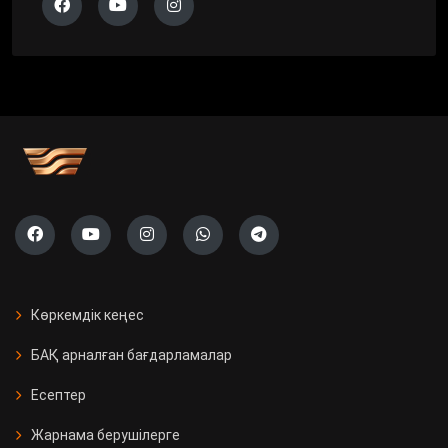
Көркемдік кеңес
БАҚ арналған бағдарламалар
Есептер
Жарнама берушілерге