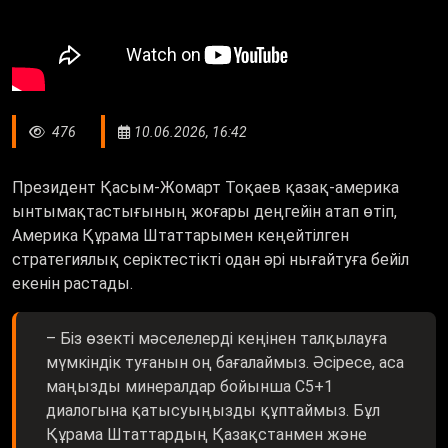
476
10.06.2026, 16:42
Президент Қасым-Жомарт Тоқаев қазақ-америка
ынтымақтастығының жоғары деңгейін атап өтіп,
Америка Құрама Штаттарымен кеңейтілген
стратегиялық серіктестікті одан әрі нығайтуға бейіл
екенін растады.
– Біз өзекті мәселелерді кеңінен талқылауға
мүмкіндік туғанын оң бағалаймыз. Әсіресе, аса
маңызды минералдар бойынша C5+1
диалогына қатысуыңызды құптаймыз. Бұл
Құрама Штаттардың Қазақстанмен және