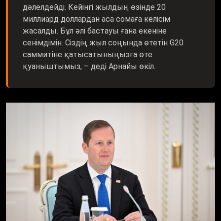
дәлелдейді. Кейінгі жылдың өзінде 20
миллиард доллардан аса сомаға келісім
жасалды. Бұл әлі бастауы ғана екеніне
сенімдімін. Сіздің жыл соңында өтетін G20
саммитіне қатысатыныңызға өте
қуаныштымыз, – деді Арнайы өкіл.