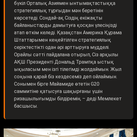
бүкіл Орталық Азиямен ынтымақтастыққа
стратегиялық тұрғыдан мән беретінін
көрсетеді. Сондай-ақ Сіздің екіжақты
байланыстарды дамытуға қосқан үлесіңізді
атап өткім келеді. Қазақстан Америка Құрама
Штаттарымен кеңейтілген стратегиялық
серіктестікті одан әрі арттыруға мүдделі.
Орайлы сәтті пайдалана отырып, Сіз арқылы
АҚШ Президенті Дональд Трампқа ыстық
ықыласым мен ізгі тілегімді жолдаймын. Жыл
соңына қарай біз кездесеміз деп ойлаймын.
Сонымен бірге Майамиде өтетін G20
саммитіне қатысуға шақырғаны үшін
ризашылығымды білдіремін, – деді Мемлекет
басшысы.