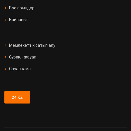
Бос орындар
Байланыс
Мемлекеттік сатып алу
Сұрақ - жауап
Сауалнама
24.KZ