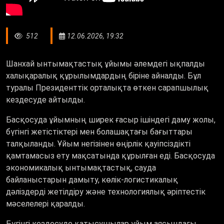
512
12.06.2026, 19:32
Шанхай ынтымақтастық ұйымы әлемдегі ықпалды
халықаралық құрылымдардың біріне айналды. Бұл
туралы Президенттік орталықта өткен сарапшылық
кездесуде айтылды.
Басқосуда ұйымның ширек ғасыр ішіндегі даму жолы,
бүгінгі жетістіктері мен болашақтағы бағыттары
талқыланды. Ұйым негізінен өңірлік қауіпсіздікті
қамтамасыз ету мақсатында құрылған еді.
Басқосуда
экономикалық ынтымақтастық, сауда
байланыстарын дамыту, көлік-логистикалық
дәліздерді жетілдіру және технологиялық әріптестік
мәселелері қаралды.
Бүгінгі кездесуде
қатысушылар ұйым аясындағы