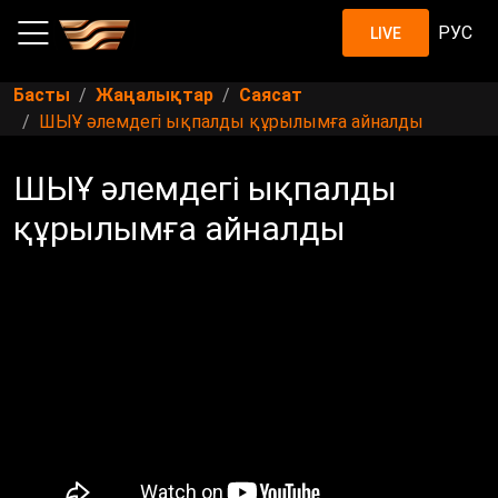
РУС
LIVE
Басты
Жаңалықтар
Саясат
ШЫҰ әлемдегі ықпалды құрылымға айналды
ШЫҰ әлемдегі ықпалды
құрылымға айналды