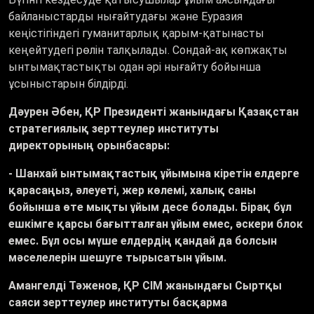
байланыстарды нығайтудағы және Еуразия
кеңістігіндегі гуманитарлық қарым-қатынасты
кеңейтудегі рөлін талқылады. Сондай-ақ көпжақты
ынтымақтастықты одан әрі нығайту бойынша
ұсыныстарын білдірді.
Дәурен Әбен, ҚР Президенті жанындағы Қазақстан
стратегиялық зерттеулер институты
директорының орынбасары:
- Шанхай ынтымақтастық ұйымына кіретін елдерге
қарасаңыз, әлеуеті, жер көлемі, халық саны
бойынша өте мықты ұйым десе болады. Бірақ бұл
ешкімге қарсы бағытталған ұйым емес, әскери блок
емес. Бұл осы мүше елдердің қандай да болсын
мәселелерін шешуге тырысатын ұйым.
Амангелді Тәженов, ҚР СІМ жанындағы Сыртқы
саяси зерттеулер институты басқарма