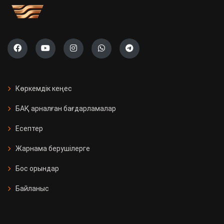
Көркемдік кеңес
БАҚ арналған бағдарламалар
Есептер
Жарнама берушілерге
Бос орындар
Байланыс