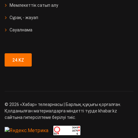
Мемлекеттік сатып алу
Сұрақ - жауап
Сауалнама
24.KZ
©
2026
«Хабар» телеарнасы | Барлық құқығы қорғалған.
Қолданылған материалдарға міндетті түрде khabar.kz
сайтына гиперсілтеме берілуі тиіс.