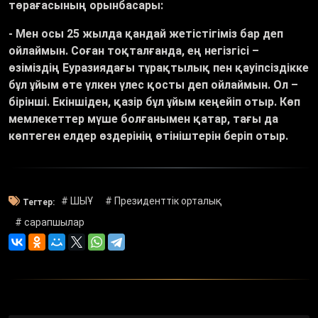
төрағасының орынбасары:
-
Мен осы 25 жылда қандай жетістігіміз бар деп
ойлаймын. Соған тоқталғанда, ең негізгісі –
өзіміздің Еуразиядағы тұрақтылық пен қауіпсіздікке
бұл ұйым өте үлкен үлес қосты деп ойлаймын. Ол –
бірінші. Екіншіден, қазір бұл ұйым кеңейіп отыр. Көп
мемлекеттер мүше болғанымен қатар, тағы да
көптеген елдер өздерінің өтініштерін беріп отыр.
# ШЫҰ
# Президенттік орталық
Тегтер:
# сарапшылар