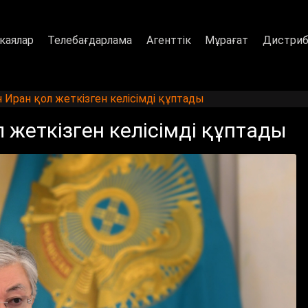
каялар
Телебағдарлама
Агенттік
Мұрағат
Дистриб
Иран қол жеткізген келісімді құптады
жеткізген келісімді құптады