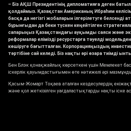
– Біз АҚШ Президентінің дипломатияға деген бат
қолдаймыз. Қазақстан Американың Ибраһим келісімд
басқа да негізгі жобаларын ілгерілетуге белсенді ат
бұрынғыдан да беки түскен кеңейтілген стратегиялық
сапарыңыз Қазақстандағы ауқымды саяси және экон
реформалар елімізді ресурстарға тәуелді модельде
көшіруге бағытталған. Корпорацияңыздың инвест
тәртібіне сай келеді. Біз нақты әрі өзара тиімді 
Бен Блэк қонақжайлық көрсеткені үшін Мемлекет б
іскерлік қауымдастығымен өте нәтижелі әрі мазмұнды
Қасым-Жомарт Тоқаев аталған кездесулердің екіжақт
және қол жеткізілген уағдаластықтарды нақты іске а
Мемлекет басшысы Қазақстан тарапы бірлескен инве
растады.
Кездесуде аса маңызды минералдар, өзара көлік байл
жасанды интеллект салаларындағы ынтымақтастық 