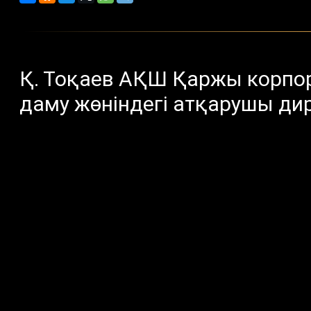
Қ. Тоқаев АҚШ Қаржы корп
даму жөніндегі атқарушы д