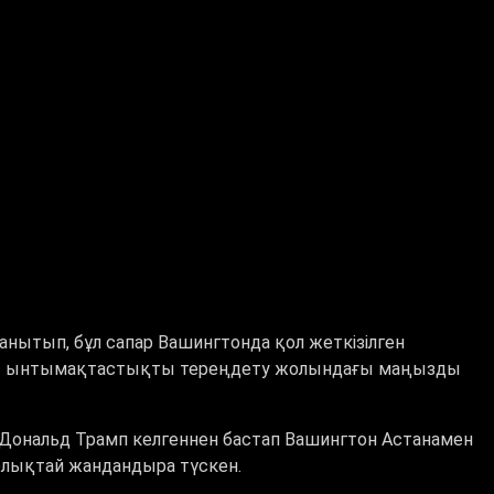
нытып, бұл сапар Вашингтонда қол жеткізілген
рлы ынтымақтастықты тереңдету жолындағы маңызды
 Дональд Трамп келгеннен бастап Вашингтон Астанамен
лықтай жандандыра түскен.