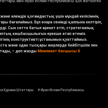
аттары мен Иран Ислам Республикасы қол жеткізген
 және әлемдік қоғамдастық үшін мұндай келісімнің
ары бағалаймыз. Бұл өзара сенімді қалпына келтіріп,
рді. Сын сәтте батыл әрекет етіп, стратегиялық
амптың көшбасшылығын ерекше атап өтеміз.
гінің конструктивті ұстанымын қуаттаймыз.
ыста және одан тысқары жерлерде бейбітшілік пен
ртады, – деп жазды
Мемлекет басшысы X
ка Құрама Штаттары
# Иран Ислам Республикасы