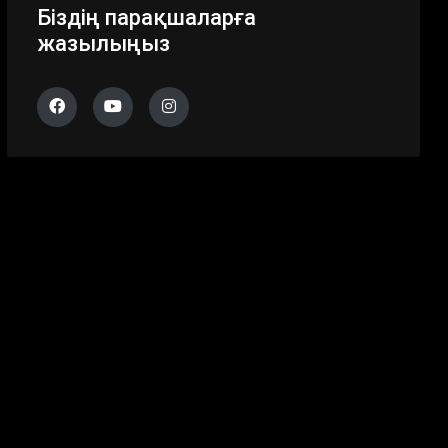
Біздің парақшаларға
жазылыңыз