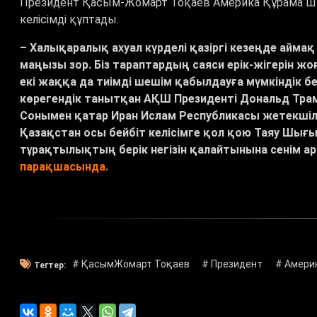
Президент Қасым-Жомарт Тоқаев Америка Құрама Шт
келісімді құптады.
– Халықаралық ахуал күрделі қазіргі кезеңде аймақ
маңызы зор. Біз тараптардың саяси ерік-жігерін жоғ
екі жаққа да тиімді шешім қабылдауға мүмкіндік бе
көрегендік танытқан АҚШ Президенті Дональд Тр
Сонымен қатар Иран Ислам Республикасы жетекшілі
Қазақстан осы бейбіт келісімге қол қою Таяу Шығ
тұрақтылықтың берік негізін қалайтынына сенім а
парақшасында.
# ҚасымЖомарт Тоқаев
# Президент
# Амери
Тегтер: