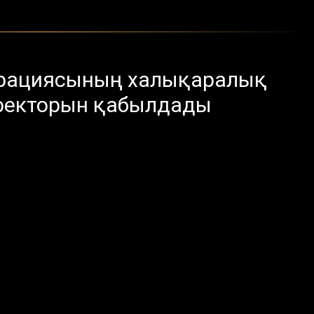
орациясының халықаралық
иректорын қабылдады