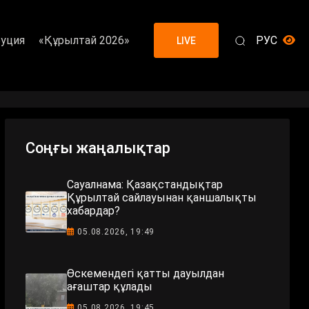
уция
«Құрылтай 2026»
РУС
LIVE
Соңғы жаңалықтар
Сауалнама: Қазақстандықтар
Құрылтай сайлауынан қаншалықты
хабардар?
05.08.2026, 19:49
Өскемендегі қатты дауылдан
ағаштар құлады
05.08.2026, 19:45