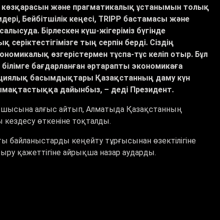
ыл көзқарасын және прагматикалық ұстанымын толық
ері, Бейбітшілік кеңесі, TRIPP бастамасы және
салысуда. Бірлескен күш-жігеріміз бүгінде
 серіктестігімізге тың серпін берді. Сіздің
омикалық өзгерістермен тұспа-тұс келіп отыр. Бұл
н білімге бағдарланған әртарапты экономикаға
ициялық басымдықтары Қазақстанның даму күн
ынтымақтастыққа дайынбыз, – деді Президент.
асшысына алғыс айтып, Алматыда Қазақстанның
 кездесу өткеніне тоқталды.
ы байланыстарды кеңейту тұрғысынан өзектілігіне
сыру қажеттігіне айрықша назар аударды.
стициялық жобаларды қолға алуға дайын екенін
анысы, агроөнеркәсіп кешені, цифрландыру және
перспективасы талқыланды.