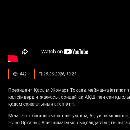
442
15.06.2026, 13:21
Президент Қасым-Жомарт Тоқаев мейманға ілтипат та
келісімдердің жалғасы, сондай-ақ АҚШ-пен сан қы
қадам саналатынын атап өтті.
Мемлекет басшысының айтуынша, Ақ үй әкімшілігіне
және Орталық Азия аймағымен ықпалдастықты айтар