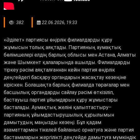
382
22.06.2026, 19:33
«Әділет» партиясы өңірлік филиалдарды құру
жұмысын толық аяқтады. Партияның аумақтық
бөлімшелері елдің барлық облысы мен Астана, Алматы
және Шымкент қалаларында ашылды. Филиалдарды
тіркеу рәсімі аяқталғаннан кейін партия өңірлік
деңгейдегі басқару органдарын жасақтау кезеңіне
кіріскен. Болашақта барлық филиалда төрағалар мен
басшылық органдарды сайлау рәсімі өткізіліп,
бастауыш партия ұйымдарын құру жұмыстары
басталады. Аумақтық желіні қалыптастыру–
партияның ұйымдастырушылық құрылымын
дамытудың маңызды кезеңі. Бұл қадам
азаматтармен тікелей байланыс орнатуға және партия
бастамаларын жергілікті деңгейде дамытуға мүмкіндік