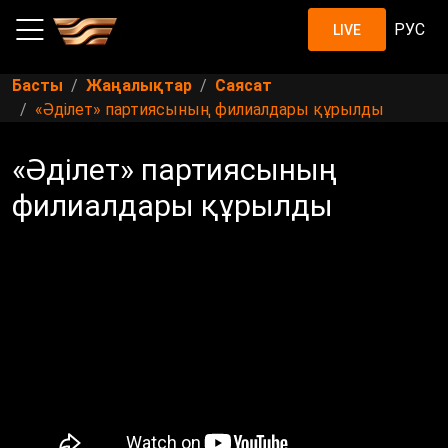
РУС
LIVE
Басты
Жаңалықтар
Саясат
«Әділет» партиясының филиалдары құрылды
«Әділет» партиясының
филиалдары құрылды