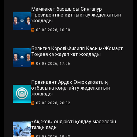
Мемлекет басшысы Сингапур
Президентіне құттықтау жеделхатын
жолдады
09.08.2026, 10:00
Бельгия Королі Филипп Қасым-Жомарт
Тоқаевқа жауап хат жолдады
08.08.2026, 17:06
Президент Ардақ Әмірқұловтың
отбасына көңіл айту жеделхатын
жолдады
07.08.2026, 20:02
«Ақ жол» өндірісті қолдау мәселесін
талқылады
07.08.2026, 19:43