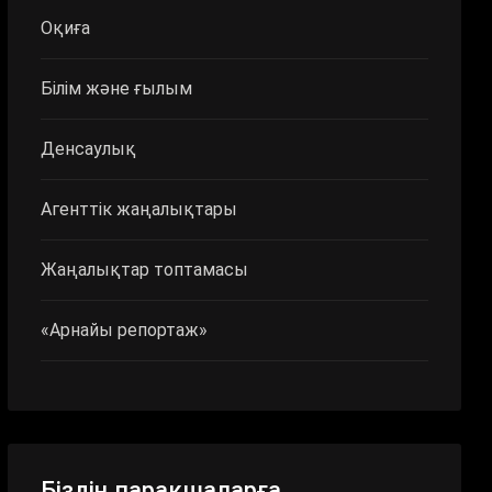
Оқиға
Білім және ғылым
Денсаулық
Агенттік жаңалықтары
Жаңалықтар топтамасы
«Арнайы репортаж»
Біздің парақшаларға