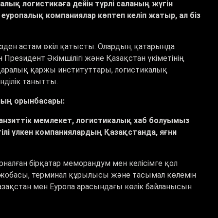
лық логистикаға дейін түрлі саланың жүгін
 еуропалық компаниялар көптеп келіп жатыр, ал біз
зден астам өкіл қатысты.
Олардың қатарында
 Президент Әкімшілігі және Қазақстан үкіметінің
қаралық қаржы институттары, логистикалық
ділік танытты.
ның орынбасары
:
нзиттік мемлекет, логистикалық хаб болуымыз
әйгілі үлкен компаниялардың Қазақстанда, яғни
.
рналған бірқатар меморандум мен келісімге қол
 жобасы, терминал құрылысы және тасымал көлемін
азақстан мен Еуропа арасындағы көлік байланысын