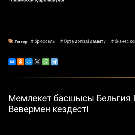
# брюссель
# Орта дәлізді дамыту
# бизнес к
Тегтер:
Мемлекет басшысы Бельгия П
Вевермен кездесті