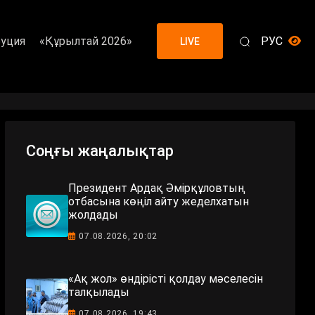
уция
«Құрылтай 2026»
РУС
LIVE
Соңғы жаңалықтар
Президент Ардақ Әмірқұловтың
отбасына көңіл айту жеделхатын
жолдады
07.08.2026, 20:02
«Ақ жол» өндірісті қолдау мәселесін
талқылады
07.08.2026, 19:43