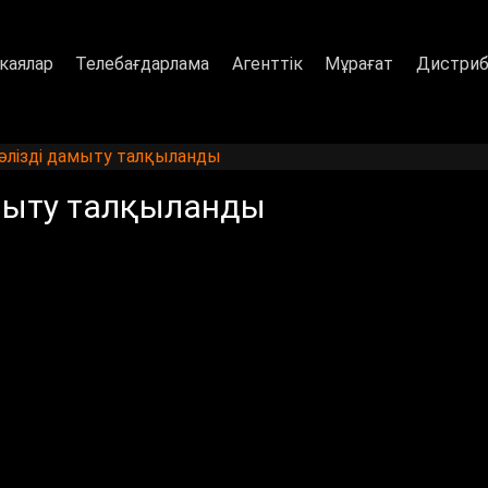
каялар
Телебағдарлама
Агенттік
Мұрағат
Дистриб
әлізді дамыту талқыланды
амыту талқыланды