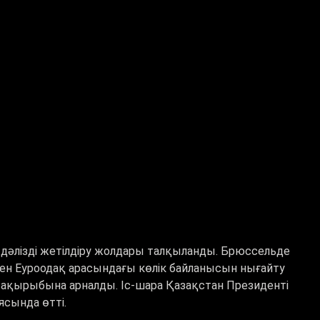
дәлізді жетілдіру жолдары талқыланды. Брюссельде
ен Еуроодақ арасындағы көлік байланысын нығайту
тақырыбына арналды. Іс-шара Қазақстан Президенті
ясында өтті.