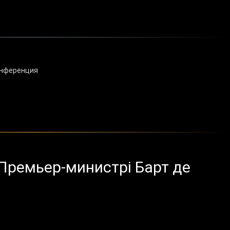
онференция
ремьер-министрі Барт де