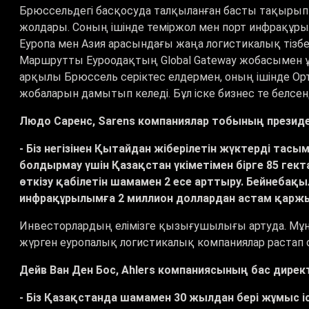
Брюссельдегі басқосуда талқыланған басты тақырып –
жолдары. Соның ішінде теміржол мен порт инфрақұ
Еуропа мен Азия арасындағы жаңа логистикалық тізбек
Маршрутты Еуроодақтың Global Gateway жобасымен ұш
арқылы Брюссель серіктес елдермен, оның ішінде О
жобаларын дамытып келеді.
Бұл іске бизнес те белсе
Людо Саренс, Sarens компаниялар тобының президе
- Біз негізінен Қытайдан жіберілетін жүктерді тас
болдырмау үшін Қазақстан үкіметімен бірге 85 ге
өткізу қабілетін шамамен 2 есе арттыру. Бейнебақ
инфрақұрылымға 2 миллион доллардан астам қарж
Инвесторлардың елімізге қызығушылығы артуда. Мұны
жүрген еуропалық логистикалық компаниялар растап
Дейв Ван Ден Бос, Ahlers компаниясының бас дире
- Біз Қазақстанда шамамен 30 жылдан бері жұмыс і