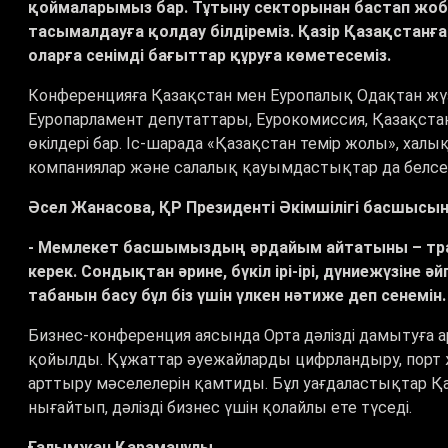
қоймаларымыз бар. Тұтыну секторынан бастап жоба
тасымалдауға қолдау білдіреміз. Қазір Қазақстанға
оларға сенімді бағыттар құруға көметесеміз.
Конференцияға Қазақстан мен Еуропалық Одақтан жү
Еуропарламент депутаттары, Еурокомиссия, Қазақстан
өкілдері бар. Іс-шарада
«Қазақстан темір жолы», халы
компаниялар және салалық қауымдастықтар да белсен
Әсел Жанасова, ҚР Президенті
Ә
кімшілігі басшысы
- Мемлекет басшымыздың әрдайым айтатыны – тра
керек. Сондықтан әрине, бүкіл ірі-ірі, дүниежүзіне 
табанын басу бұл біз үшін үлкен нәтиже деп сенемін
Бизнес-конференция аясында Орта дәлізді дамытуға а
қойылды. Құжаттар әуежайларды цифрландыру, порт
арттыру мәселелерін қамтиды.
Бұл уағдаластықтар Қ
нығайтып, дәлізді бизнес үшін қолайлы ете түседі.
Ғалымжан Қараманұлы