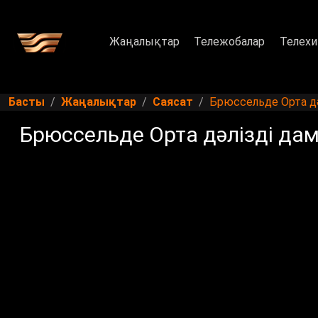
Жаңалықтар
Тележобалар
Телехи
Басты
Жаңалықтар
Саясат
Брюссельде Орта д
Брюссельде Орта дәлізді д