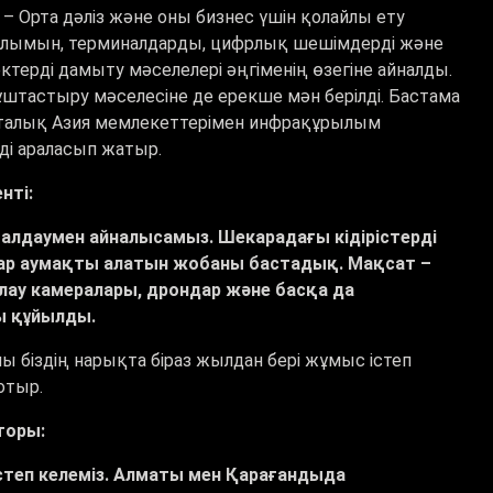
 Орта дәліз және оны бизнес үшін қолайлы ету
рылымын, терминалдарды, цифрлық шешімдерді және
терді дамыту мәселелері әңгіменің өзегіне айналды.
тастыру мәселесіне де ерекше мән берілді. Бастама
рталық Азия мемлекеттерімен инфрақұрылым
нді араласып жатыр.
нті
:
ымалдаумен айналысамыз. Шекарадағы кідірістерді
ктар аумақты алатын жобаны бастадық.
Мақсат –
ылау камералары, дрондар және басқа да
ы құйылды.
 біздің нарықта біраз жылдан бері жұмыс істеп
 отыр.
кторы
:
степ келеміз. Алматы мен Қарағандыда