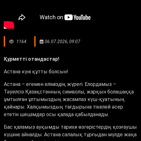
1164
06.07.2026, 09:07
Құрметті отандастар!
Астана күні құтты болсын!
Астана – егемен еліміздің жүрегі. Елордамыз –
Тәуелсіз Қазақстанның символы, жарқын болашаққа
ұмтылған ұлтымыздың жасампаз күш-қуатының
қайнары. Халқымыздың тағдырына тікелей әсер
ететін шешімдер осы қалада қабылданады.
Бас қаламыз ауқымды тарихи өзгерістердің қозғаушы
күшіне айналды. Астана сапалық тұрғыдан мүлде жаңа