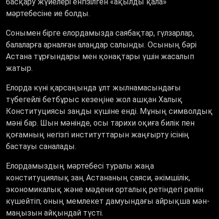
басқару жүйелері енгізілген «ақылды қала»
мәртебесіне ие болды.
Сонымен бірге елордамызда саябақтар, гүлзарлар,
балаларға арналған алаңдар салынды. Осының бәрі
Астана тұрғындары мен қонақтары үшін жасалып
жатыр.
Елорда күні қарсаңында ұлт жылнамасындағы
түбегейлі бетбұрыс кезеңіне жол ашқан Халық
Конституциясы заңды күшіне енді. Мұның символдық
мәні бар. Шын мәнінде, осы тарихи оқиға билік пен
қоғамның негізгі институттарын жаңғырту ісінің
бастауы саналады.
Елордамыздың мәртебесі туралы жаңа
конституциялық заң Астананың саяси, әкімшілік,
экономикалық және мәдени орталық ретіндегі рөлін
күшейтіп, оның мемлекет дамуындағы айрықша мән-
маңызын айқындай түсті.