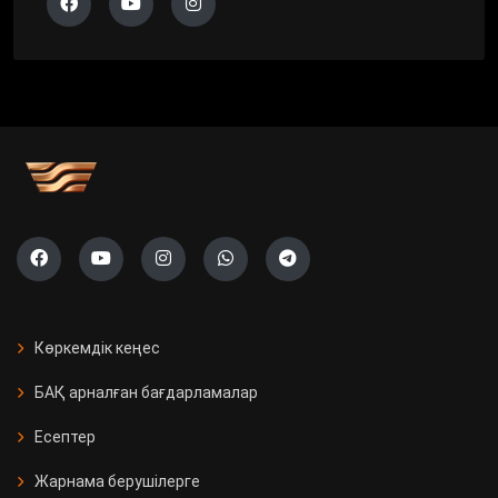
Көркемдік кеңес
БАҚ арналған бағдарламалар
Есептер
Жарнама берушілерге