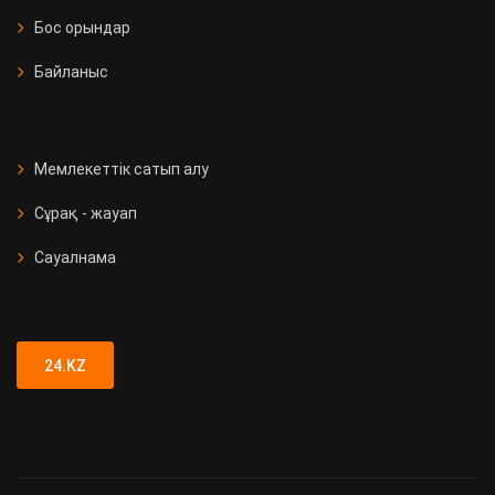
Бос орындар
Байланыс
Мемлекеттік сатып алу
Сұрақ - жауап
Сауалнама
24.KZ