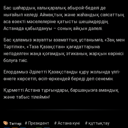
Бас шаһардың халықаралық абырой-беделі де
нығайып келеді. Аймақтық және жаһандық саясаттың
аса өзекті мәселелеріне қатысты шешімдердің
Астанада қабылдануы – соның айқын дәлелі.
Бас қаламыз жауапты азаматтық ұстанымға, «Заң мен
Тәртіпке», «Таза Қазақстан» қағидаттарына
негізделген жаңа қоғамдық этиканың жарқын көрінісі
болуға тиіс.
Елордамыз Әділетті Қазақстанды құру жолында үлгі-
өнеге көрсетіп, өсіп-өркендей береді деп сенемін.
Құрметті Астана тұрғындары, баршаңызға амандық
және табыс тілеймін!
# Президент
# Астана күні
# құттықтау
Тегтер: