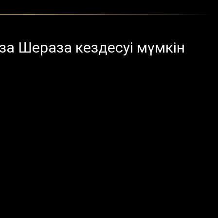
за Шераза кездесуі мүмкін