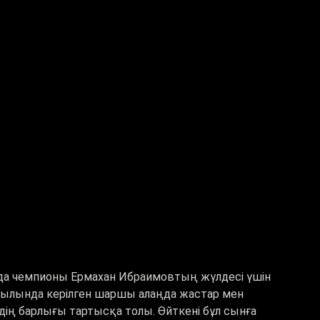
да чемпионы Ермахан Ибраимовтың жүлдесі үшін
уылында керілген шаршы алаңда жастар мен
ң барлығы тартысқа толы. Өйткені бұл сынға