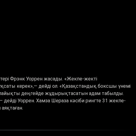
ері Фрэнк Уоррен жасады. «Жекпе-жекті
қсаты керек»,— дейді ол. «Қазақстандық боксшы үнемі
і лайықты деңгейде жұдырықтасатын адам табылды.
дейді Уоррен. Хамза Шераза кәсіби рингте 31 жекпе-
 аяқтаған.