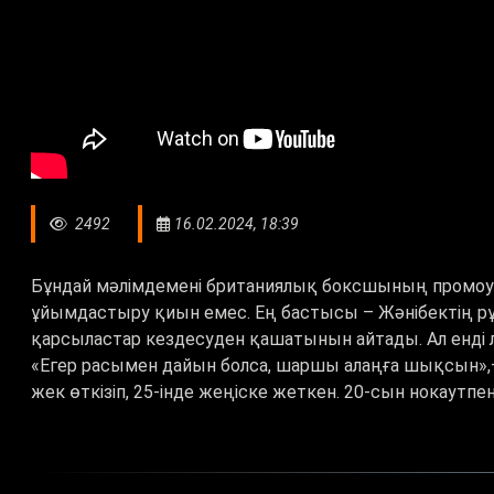
2492
16.02.2024, 18:39
Бұндай мәлімдемені британиялық боксшының промоут
ұйымдастыру қиын емес. Ең бастысы – Жәнібектің рұ
қарсыластар кездесуден қашатынын айтады. Ал енд
«Егер расымен дайын болса, шаршы алаңға шықсын»,— 
жек өткізіп, 25-інде жеңіске жеткен. 20-сын нокаутпен