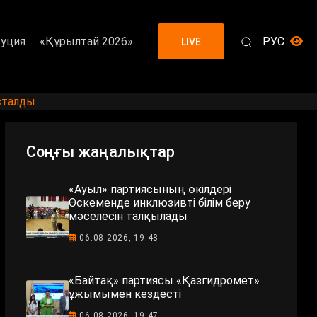
уция
«Құрылтай 2026»
РУС
LIVE
сталды
Соңғы жаңалықтар
«Ауыл» партиясының өкілдері
Өскеменде инклюзивті білім беру
мәселесін талқылады
06.08.2026, 19:48
«Байтақ» партиясы «Қазгидромет»
ұжымымен кездесті
06.08.2026, 19:47