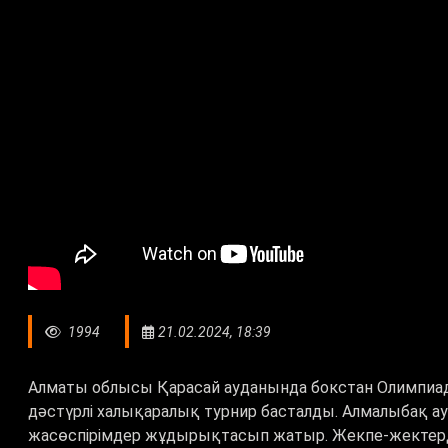
1994
21.02.2024, 18:39
Алматы облысы Қарасай ауданында бокстан Олимпиа
дәстүрлі халықаралық турнир басталды. Алмалыбақ а
жасөспірімдер жұдырықтасып жатыр. Жекпе-жектерді