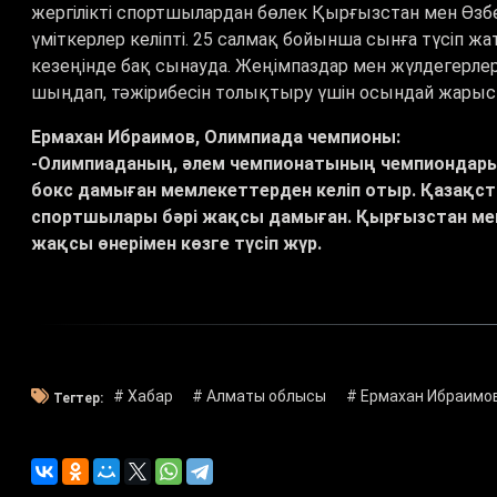
жергілікті спортшылардан бөлек Қырғызстан мен Өзб
үміткерлер келіпті. 25 салмақ бойынша сынға түсіп жа
кезеңінде бақ сынауда. Жеңімпаздар мен жүлдегерлер
шыңдап, тәжірибесін толықтыру үшін осындай жарыст
Ермахан Ибраимов, Олимпиада чемпионы:
-Олимпиаданың, әлем чемпионатының чемпиондары 
бокс дамыған мемлекеттерден келіп отыр. Қазақст
спортшылары бәрі жақсы дамыған. Қырғызстан мемл
жақсы өнерімен көзге түсіп жүр.
# Хабар
# Алматы облысы
# Ермахан Ибраимо
Тегтер: