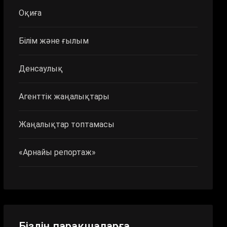
Оқиға
Білім және ғылым
Денсаулық
Агенттік жаңалықтары
Жаңалықтар топтамасы
«Арнайы репортаж»
Біздің парақшаларға