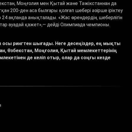
екстан, Моңғолия мен Қытай және Тәжікстаннан да
тқан 200-ден аса былғары қолғап шебері әзірше іріктеу
 24 ақпанда анықталады. «Жас өрендердің шеберлігін
ар ауадай қажет»,— дейді Олимпиада чемпионы.
осы рингтен шығады. Неге десеңіздер, ең мықты
ан, Өзбекстан, Моңғолия, Қытай мемлекеттерінің
екетінен де келіп отыр, олар да соңғы кезде
в