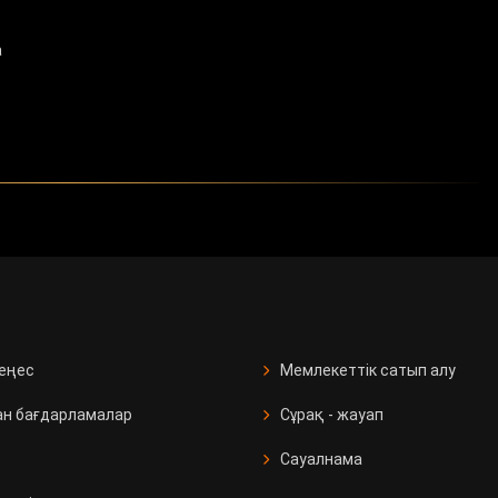
а
кеңес
Мемлекеттік сатып алу
ан бағдарламалар
Сұрақ - жауап
Сауалнама