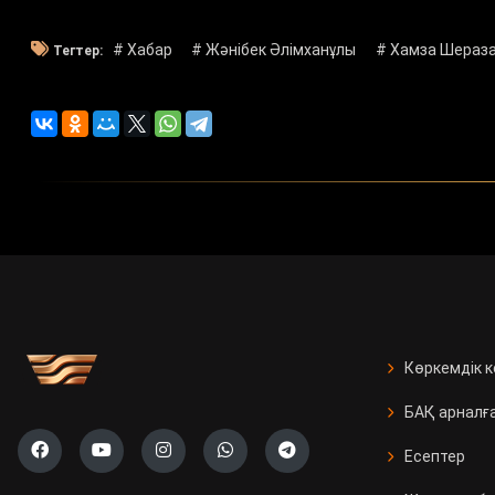
# Хабар
# Жәнібек Әлімханұлы
# Хамза Шераз
Тегтер:
Көркемдік 
БАҚ арналғ
Есептер