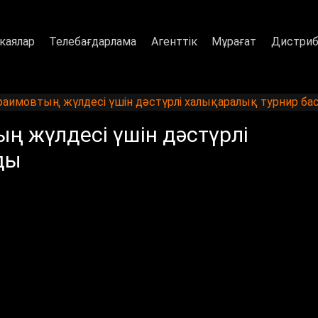
каялар
Телебағдарлама
Агенттік
Мұрағат
Дистриб
раимовтың жүлдесі үшін дәстүрлі халықаралық турнир ба
ң жүлдесі үшін дәстүрлі
ды