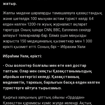
жатыр.
Жалпы мәдени шараларды тамашалауға қазақстандық
және шетелдік 100 мыңнан астам турист келді. 64
елден келген 1200-ге жуық журналист ақпарат
таратуда. Оның ішінде CNN, BBC, Euronews секілді
алпауыт телеарналар бар. Еліміз үшін маңызды
жарыста 150 медициналық қызметкер мен 1 300
ерікті қызмет етті. Соның бірі – Ибрахим Уәли
Ибраһим Уәли, ерікті:
- Осы волонтер болғалы мен өте көп достар
таптым. Олар мен сияқты Қазақстанымыздың
абройын көтергісі келеді. Қазақстанның
мәдениетін, тарихын, барлығын басқа елден келген
туристерге айтуға тырысамыз.
Қырғыз халқының ұлттық ойыны «Ордодан»
Қазақстан құрамасы күміс жүлде иеленді. Ақтық