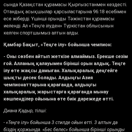
сында Қазақстан құрамасы Қырғызстанмен кездесті.
Отандық асықшылар қарсыластарына 96:18 есебімен
есе жіберді. Үшінші орынды Тәжікстан құрамасы
иеленді. Ал «Теңге ілуден» Түркістан облысынын
келген спортшымыз алтын алды.
Қамбар Бақыт, «Теңге ілу» бойынша чемпион:
- Оны сөзбен айтып жеткізе алмаймыз. Ерекше сезім
ғой. Алланың қалауымен бірінші орын алдық. Теңге
ілу өте жақсы дамыған. Халықаралық деңгейге
шықты десек болады. Алдыңғы Азия
чемпионаттарына қарағанда, алдыңғы
халықаралық жарыстарға қарағанда мынау
көшпенділер ойынына өте биік дәрежеде өтті.
Диана Қадыр, тілші:
- «Теңге ілу» бойынша 3 стилде ойын өтті. 3 алтын да
біздің қоржында. «Бес белес» бойынша бірінші орынды