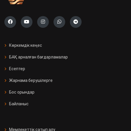
Көркемдік кеңес
БАҚ арналған бағдарламалар
Есептер
Жарнама берушілерге
Бос орындар
Байланыс
Мемлекеттік сатып алу