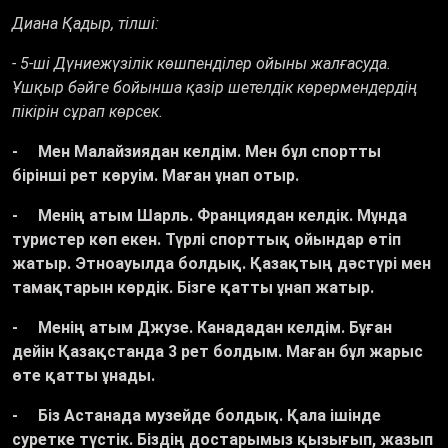
Диана Қадыр, тілші:
- 5-ші Дүниежүзілік көшпенділер ойыны жалғасуда.
Ұшқыр бәйге бойынша қазір шетелдік көрермендердің
пікірін сұрап көрсек.
- Мен Малайзиядан келдім. Мен бұл спортты
бірінші рет көруім. Маған ұнап отыр.
- Менің атым Шарль. Франциядан келдік. Мұнда
туристер көп екен. Түрлі спорттық ойындар өтіп
жатыр. Этноауылда болдық. Қазақтың дәстүрі мен
тамақтарын көрдік. Бізге қатты ұнап жатыр.
- Менің атым Джузе. Канададан келдім. Бұған
дейін Қазақстанда 3 рет болдым. Маған бұл жарыс
өте қатты ұнады.
- Біз Астанада музейде болдық. Қала ішінде
суретке түстік. Біздің достарымыз қызығып, жазып