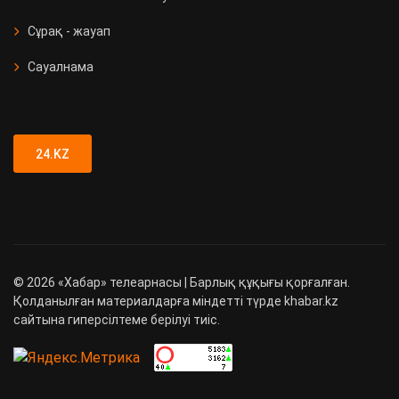
Сұрақ - жауап
Сауалнама
24.KZ
©
2026
«Хабар» телеарнасы | Барлық құқығы қорғалған.
Қолданылған материалдарға міндетті түрде khabar.kz
сайтына гиперсілтеме берілуі тиіс.