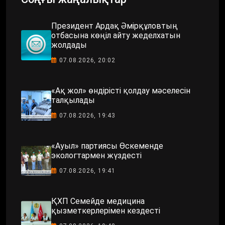
Президент Ардақ Әмірқұловтың
отбасына көңіл айту жеделхатын
жолдады
07.08.2026, 20:02
«Ақ жол» өндірісті қолдау мәселесін
талқылады
07.08.2026, 19:43
«Ауыл» партиясы Өскеменде
экологтармен жүздесті
07.08.2026, 19:41
ҚХП Семейде медицина
қызметкерлерімен кездесті