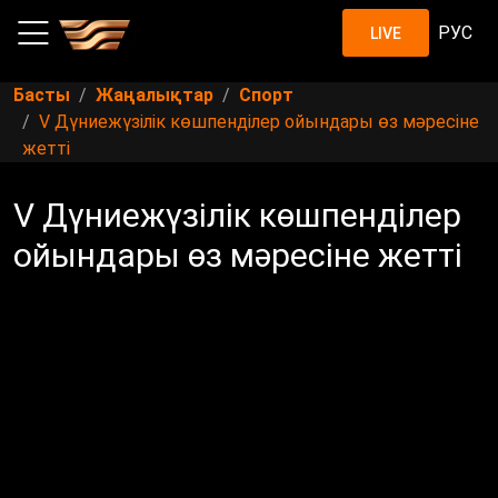
РУС
LIVE
Басты
Жаңалықтар
Спорт
V Дүниежүзілік көшпенділер ойындары өз мәресіне
жетті
V Дүниежүзілік көшпенділер
ойындары өз мәресіне жетті