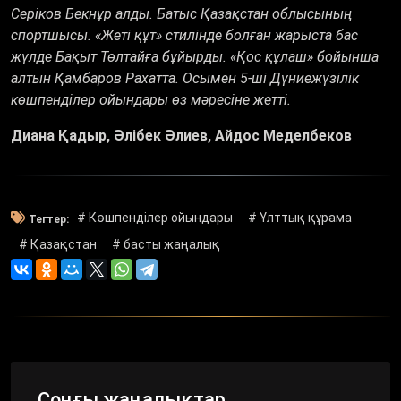
Серіков Бекнұр алды. Батыс Қазақстан облысының
спортшысы. «Жеті құт» стилінде болған жарыста бас
жүлде Бақыт Төлтайға бұйырды. «Қос құлаш» бойынша
алтын Қамбаров Рахатта. Осымен 5-ші Дүниежүзілік
көшпенділер ойындары өз мәресіне жетті.
Диана Қадыр, Әлібек Әлиев, Айдос Меделбеков
# Көшпенділер ойындары
# Ұлттық құрама
Тегтер:
# Қазақстан
# басты жаңалық
Соңғы жаңалықтар