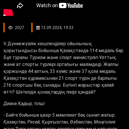
2027
13.09.2024, 19:33
V Дүниежүзілік көшпенділер ойынының
қорытындысы бойынша Қазақстанда 114 медаль бар.
Бұл туралы Туризм және спорт министрлігі Ұлттық
және ат спорты түрлері орталығы мәлімдеді. Жалпы
қоржында 44 алтын, 33 күміс және 37 қола медаль.
Қазақстан құрамасынан 21 спорт түрін де барлығы
216 спортшы бақ сынады. Бүгінгі жарыстар қалай
өтті? Шетелдік қонақтардің пікірі қандай?
Диана Қадыр, тілші:
- Бәйге бойынша қазір 5 мемлекет бақ сынап жатыр.
Қазақстан, Ресей, Қырғызстан, Өзбекстан, Моңғолия
және Түрік елінен келген спортшыларымыз қатысуда.