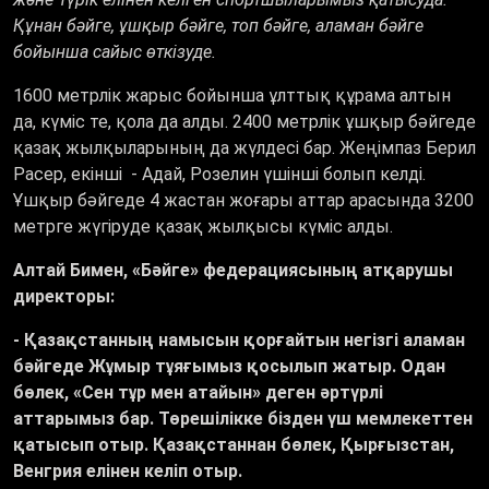
Құнан бәйге, ұшқыр бәйге, топ бәйге, аламан бәйге
бойынша сайыс өткізуде.
1600 метрлік жарыс бойынша ұлттық құрама алтын
да, күміс те, қола да алды. 2400 метрлік ұшқыр бәйгеде
қазақ жылқыларының да жүлдесі бар. Жеңімпаз Берил
Расер, екінші - Адай, Розелин үшінші болып келді.
Ұшқыр бәйгеде 4 жастан жоғары аттар арасында 3200
метрге жүгіруде қазақ жылқысы күміс алды.
Алтай Бимен, «Бәйге» федерациясының атқарушы
директоры:
- Қазақстанның намысын қорғайтын негізгі аламан
бәйгеде Жұмыр тұяғымыз қосылып жатыр. Одан
бөлек, «Сен тұр мен атайын» деген әртүрлі
аттарымыз бар. Төрешілікке бізден үш мемлекеттен
қатысып отыр. Қазақстаннан бөлек, Қырғызстан,
Венгрия елінен келіп отыр.