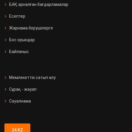
БАҚ арналған бағдарламалар
Есептер
Жарнама берушілерге
Бос орындар
Байланыс
Мемлекеттік сатып алу
Сұрақ - жауап
Сауалнама
24.KZ