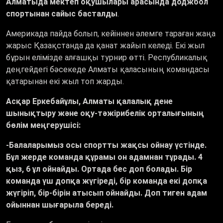
Алматыда мектеп оқушылары арасында доджбол
спортынан сайыс басталды
.
Америкада пайда болып, кейіннен әлемге тараған жаңа
жарыс Қазақстанда да қанат жайып келеді. Екі жыл
бұрын елімізде алғашқы турнир өтті. Республикалық
деңгейдегі бәсекеде Алматы қаласының командасы
қатарынан екі жыл топ жарды.
Асқар Еркебайұлы, Алматы қалалық дене
шынықтыру және оқу-тәжірибелік орталығының
бөлім меңгерушісі:
-Балаларымыз осы спортты жақсы ойнау үстінде.
Бұл жерде команда құрамы он адамнан тұрады. 4
қыз, 6 ұл ойнайды. Ортада бес доп болады. Бір
команда үш допқа жүгіреді, бір команда екі допқа
жүгіріп, бір-бірін атысып ойнайды. Доп тиген адам
ойыннан шығарыла береді.