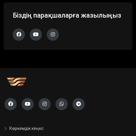
Біздің парақшаларға жазылыңыз
Көркемдік кеңес