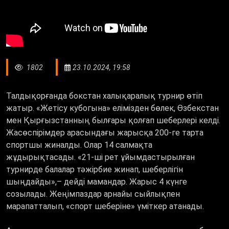
1802
23.10.2024, 19:58
Талдықорғанда бокстан халықаралық турнир өтіп
жатыр. «Жетісу кубогына» елімізден бөлек, Өзбекстан
мен Қырғызстанның былғары қолғап шеберлері келді.
Жасөспірімдер арасындағы жарысқа 200-ге тарта
спортшы жиналды. Олар 14 салмақта
жұдырықтасады. «21-ші рет ұйымдастырылған
турнирде балалар тәжірбие жинап, шеберлігін
шыңдайды»,– дейді мамандар. Жарыс 4 күнге
созылады. Жеңімпаздар арнайы сыйлықпен
марапатталып, «спорт шеберіне» үміткер атанады.