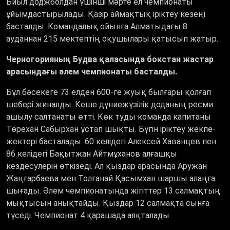
Биыл доджболдан үшінші мәрте ел чемпионаты
ұйымдастырылады. Қазір аймақтық іріктеу кезеңі
басталды. Командалық ойынға Алматыдағы 8
ауданнан 215 мектептің оқушылары қатысып жатыр.
Черногорияның Будва қаласында бокстан жастар
арасындағы әлем чемпионаты басталды.
Бұл бәсекеге 73 елден 600-ге жуық былғары қолғап
шебері жиналды. Кеше дүниежүзілік доданың ресми
ашылу салтанаты өтті. Көк туды команда капитаны
Төрехан Сабырхан ұстап шықты. Бүгін іріктеу жекпе-
жектері басталады. 60 келідегі Алексей Хаванцев пен
86 келідегі Бақытжан Айтмұханов алғашқы
кездесулерін өткізеді. Ал қыздар арасында Аружан
Жаңғарбаева мен Толғанай Қасымхан шаршы алаңға
шығады. Әлем чемпионатында жігіттер 13 салмақтың
мықтысын анықтайды. Қыздар 12 салмақта сынға
түседі. Чемпионат 4 қарашада аяқталады.