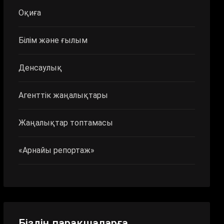
Оқиға
Білім және ғылым
Денсаулық
Агенттік жаңалықтары
Жаңалықтар топтамасы
«Арнайы репортаж»
Біздің парақшаларға