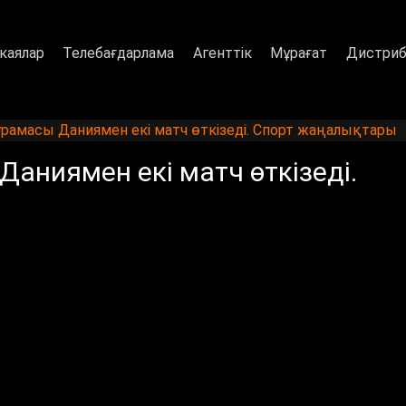
каялар
Телебағдарлама
Агенттік
Мұрағат
Дистриб
рамасы Даниямен екі матч өткізеді. Спорт жаңалықтары
аниямен екі матч өткізеді.