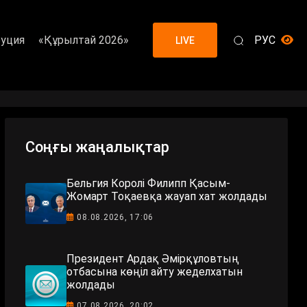
уция
«Құрылтай 2026»
РУС
LIVE
Соңғы жаңалықтар
Бельгия Королі Филипп Қасым-
Жомарт Тоқаевқа жауап хат жолдады
08.08.2026, 17:06
Президент Ардақ Әмірқұловтың
отбасына көңіл айту жеделхатын
жолдады
07.08.2026, 20:02