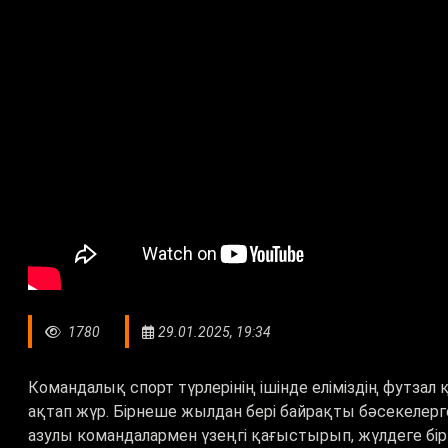
1780
29.01.2025, 19:34
Командалық спорт түрлерінің ішінде еліміздің футзал
ақтап жүр. Бірнеше жылдан бері байрақты бәсекелерг
азулы командалармен үзеңгі қағыстырып, жүлдеге бір