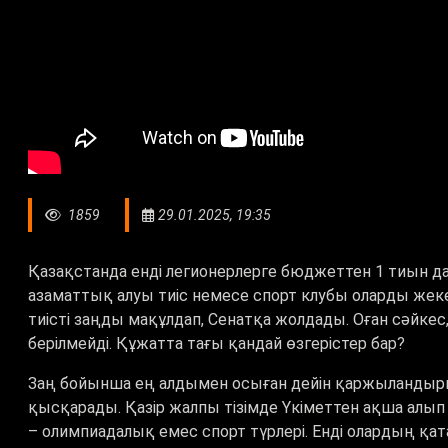
1859
29.01.2025, 19:35
Қазақстанда енді легионерлерге бюджеттен 1 тиын да т
азаматтық алуы тиіс немесе спорт клубы оларды же
тиісті заңды мақұлдап, Сенатқа жолдады. Оған сәйке
берілмейді. Құжатта тағы қандай өзгерістер бар?
Заң бойынша ең алдымен осыған дейін қаржыландырыл
қысқарады. Қазір жалпы тізімде Үкіметтен ақша алып о
– олимпиадалық емес спорт түрлері. Енді олардың қа