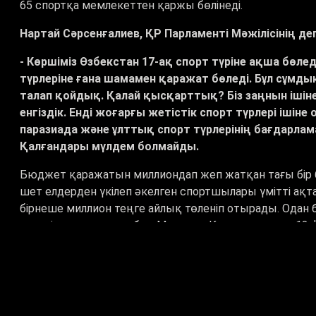
65 спортқа мемлекеттен қаржы бөлінеді.
Нартай Сәрсенғалиев, ҚР Парламенті Мәжілісінің де
- Көршіміз Өзбекстан 17-ақ спорт түріне ақша бөле
түрлеріне ғана шамамен қаражат бөледі. Бұл сұмды
талап қойдық. Қалай қысқарттық? Біз заңнын ішіне 
енгіздік. Енді жоғарғы жетістік спорт түрлері ішін
паразиада және ұлттық спорт түрлерінің бағдарламасы
Қалғандары мүлдем болмайды.
Бюджет қаражатын миллиондап жеп жатқан тағы бір 
шет елдерден үкілеп әкелген спортшылары үмітті ақт
бірнеше миллион теңге айлық төленіп отырады. Ода
кететін шығын тағы бар. Мәселен, Қазақстандағы 13
млрд теңге алған. Олардың біраз бөлігі сол сырттан 
Аслан Қаженов, спорт журналисі:
- Әрине, бұндай өзгерістер отандық спортта болып
өзінің жеке меншігіндей көріп алған және әбден ма