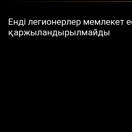
Енді легионерлер мемлекет е
қаржыландырылмайды