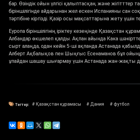
бар. Өзіндік ойын үлгісі қалыптасқан, және жігіттте
біріншілігінде айдарынан жел ескен Испанияны сан соқт
тәртібіне кіргізді. Қазір осы мақсаттарына жету үшін те
Еуропа біріншілігінің іріктеу кезеңінде Қазақстан құр
Албандар өкшелеп қалды. Ақпан айында Кака шәкірттер
сырт алаңда, одан кейін 5-ші ақпанда Астанада қабы
Алберт Ақбалықов пен Шыңғыс Есенаманов бұл ойында
ұпайдан шашау шығармау үшін Астанада жан-жақты д
# Қазақстан құрамасы
# Дания
# футбол
Тегтер: