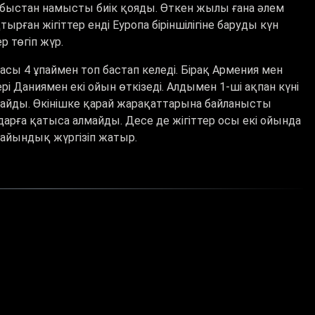
р табыстан намысты биік қояды. Өткен жылы ғана әлем
ырған жігіттер енді Еуропа біріншілігіне баруды күн
р төгіп жүр.
амасы 4 ұпаймен топ бастап келеді. Бірақ Армения мен
і Даниямен екі ойын өткізеді. Алдымен 1-ші ақпан күні
лдайды. Өкінішке қарай жарақаттарына байланысты
рға қатыса алмайды. Десе де жігіттер осы екі ойында
айындық жүргізіп жатыр.