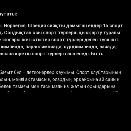
путаты:
ді. Норвегия, Швеция сияқты дамыған елдер 15 спорт
қ. Сондықтан осы спорт түрлерін қысқарту туралы
жоғары жетістіктер спорт түрлері деген түсінікті
е олимпиада, параолимпиада, сурдлимпиада, азиада,
на кіретін спорт түрлері ғана енеді. Бітті.
бағыт бұл – легионерлер қауымы. Спорт клубтарының
асын, мейлі ақтамасын, олардың әрқайсына ай сайын
н бөлек тамағы мен тасымалына, жатын орындарына
 футбол клубы өткен жылдың өзінде мемлекеттен 27
келген споршыларға жұмсалғаны даусыз.
 жатқан реформалар көпшілікке, әсіресе осы саланың
й шелпекке айналдырып алғандарға ұнамауы мүмкін.