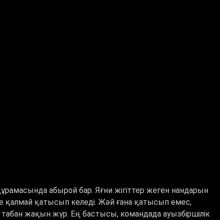
 құрамасында абырой бар. Яғни жігіттер жеген нандарын
е қалмай қатысып келеді. Жәй ғана қатысып емес,
 табан жақын жүр. Ең бастысы, командада ауызбіршілік