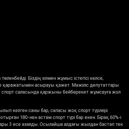
өленбейді. Біздің елмен жұмыс істегісі келсе,
ке қаражатымен асырауы қажет. Мәжіліс депутаттары
с, спорт саласында қаржыны бейберекет жұмсауға жол
ып келген саны бар, сапасы жоқ спорт түрлері
тырған 180-нен астам спорт түрі бар екен. Бірақ 60%-і
тары 3 есе азаяды. Осылайша алдағы жылдан бастап тек