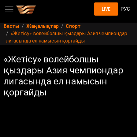
РУС
LIVE
Басты
Жаңалықтар
Спорт
«Жетісу» волейболшы қыздары Азия чемпиондар
лигасында ел намысын қорғайды
«Жетісу» волейболшы
қыздары Азия чемпиондар
лигасында ел намысын
қорғайды