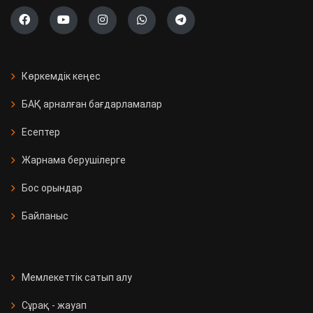
Көркемдік кеңес
БАҚ арналған бағдарламалар
Есептер
Жарнама берушілерге
Бос орындар
Байланыс
Мемлекеттік сатып алу
Сұрақ - жауап