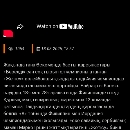
1054
18.03.2025, 18:57
Жақында ғана Өскеменде басты қарсыластары
«Берелді» сан соқтырып ел чемпионы атанған
«Жетісу» волейболшы қыздары енді Азия чемпиондар
лигасында ел намысын қорғайды. Байрақты бәсеке
сәуірдің 18-і мен 28-і аралығында Филиппинде өтеді.
Құрлық мықтыларының жарысына 12 команда
қатысса, Талдықорғандықтардың қарсыласы да
белгілі. «А» тобында Филиппин мен Иордания
чемпиондарымен жолығады. Еске салайық, сербиялық
маман Марко Гршич жаттықтыратын «Жетісу» биыл