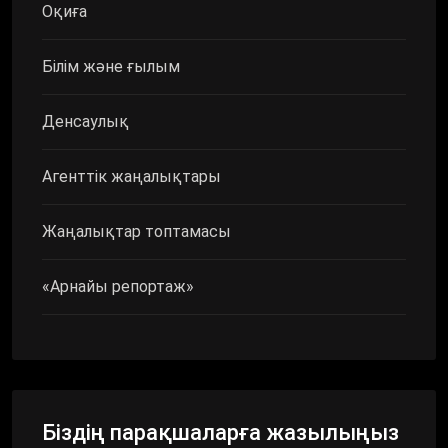
Оқиға
Білім және ғылым
Денсаулық
Агенттік жаңалықтары
Жаңалықтар топтамасы
«Арнайы репортаж»
Біздің парақшаларға жазылыңыз