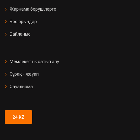
Жарнама берушілерге
Бос орындар
Байланыс
Мемлекеттік сатып алу
Сұрақ - жауап
Сауалнама
24.KZ