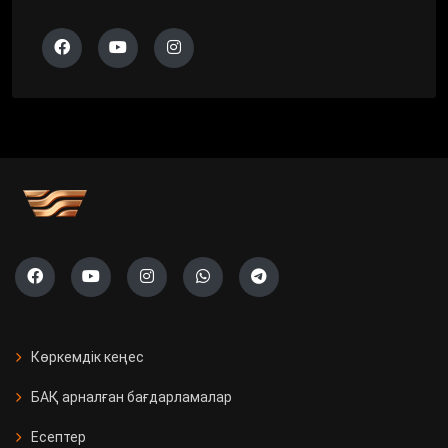
Көркемдік кеңес
БАҚ арналған бағдарламалар
Есептер