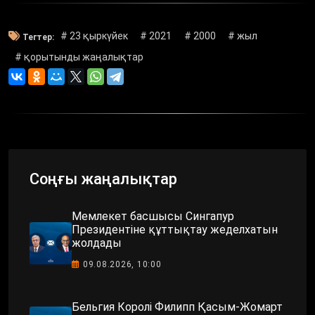
# 23 қыркүйек
# 2021
# 2000
# жыл
Тегтер:
# қорытынды жаңалықтар
Соңғы жаңалықтар
Мемлекет басшысы Сингапур
Президентіне құттықтау жеделхатын
жолдады
09.08.2026, 10:00
Бельгия Королі Филипп Қасым-Жомарт