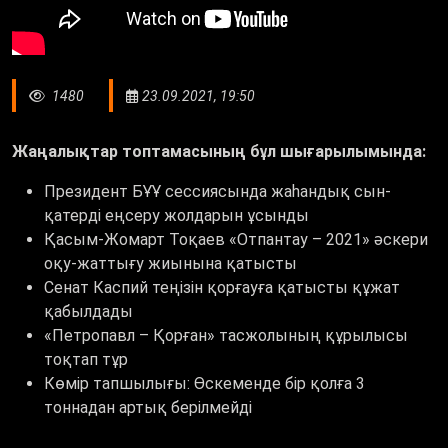
1480
23.09.2021, 19:50
Жаңалықтар топтамасының бұл шығарылымында:
Президент БҰҰ сессиясында жаһандық сын-
қатерді еңсеру жолдарын ұсынды
Қасым-Жомарт Тоқаев «Отпантау – 2021» әскери
оқу-жаттығу жиынына қатысты
Сенат Каспий теңізін қорғауға қатысты құжат
қабылдады
«Петропавл – Қорған» тасжолының құрылысы
тоқтап тұр
Көмір тапшылығы: Өскеменде бір қолға 3
тоннадан артық берілмейді