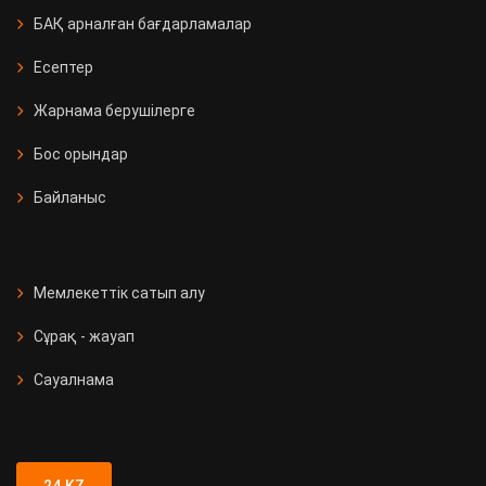
БАҚ арналған бағдарламалар
Есептер
Жарнама берушілерге
Бос орындар
Байланыс
Мемлекеттік сатып алу
Сұрақ - жауап
Сауалнама
24.KZ