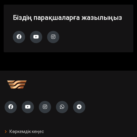
Біздің парақшаларға жазылыңыз
Көркемдік кеңес