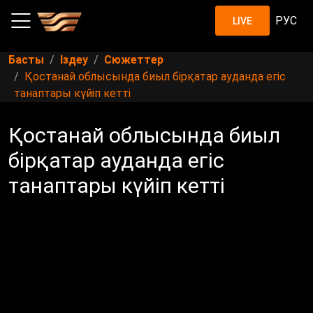
РУС
LIVE
Басты
Іздеу
Сюжеттер
Қостанай облысында биыл бірқатар ауданда егіс
танаптары күйіп кетті
Қостанай облысында биыл
бірқатар ауданда егіс
танаптары күйіп кетті