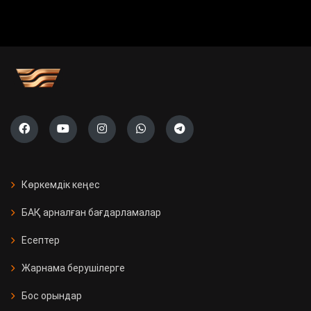
Көркемдік кеңес
БАҚ арналған бағдарламалар
Есептер
Жарнама берушілерге
Бос орындар