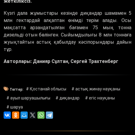
жеткіліксіз.
Күзгі дала жұмыстары кезінде диқандар шамамен 5
млн гектардай алқаптан өнімді терім алады. Осы
мақсатта арзандатылған бағамен 75 мың тонна
дизельді отын бөлінген. Сыйымдылығы 8 млн тоннаға
жуықтайтын астық қабылдау кәсіпорындары дайын
тұр.
Авторлары: Данияр Сұлтан, Сергей Трахтенберг
# Қостанай облысы
# астық жинау науқаны
Тегтер:
# ауыл шаруашылығы
# диқандар
# егіс науқаны
# шаруа