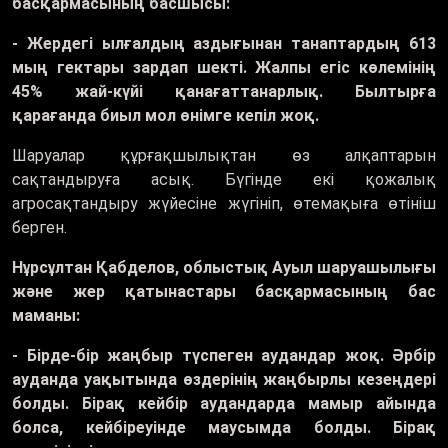
басқармасының басшысы:
- Жердегі ылғалдың аздығынан танаптардың 613
мың гектары зардап шекті. Жалпы егіс көлемінің
45
%
жай-күйі қанағаттанарлық. Былтырға
қарағанда биыл мол өнімге кепіл жоқ.
Шаруалар құрғақшылықтан өз алқаптарын
сақтандыруға асық. Бүгінде екі қожалық
агросақтандыру жүйесіне жүгініп, өтемақыға өтініш
берген.
Нұрсұлтан Қабделов, облыстық Ауыл шаруашылығы
және жер қатынастары басқармасының бас
маманы:
- Бірде-бір жаңбыр түспеген аудандар жоқ. Әрбір
ауданда уақытында өздерінің жаңбырлы кезеңдері
болды. Бірақ кейбір аудандарда мамыр айында
болса, кейбіреуінде маусымда болды. Бірақ