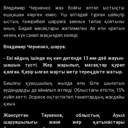
Владимир Черненко жаз бойғы аптап ыстықты
ешқашан көрген емес. Үш аптадай тұрған шіліңгір
ыстық тәжірибелі шаруаға зиянын тигізе қоятыны
анық. Бидай масақтары жетілмеген. Ал егін оратын
кезең күн санап жақындап келеді.
Владимир Черненко, шаруа:
- Екі айдың ішінде ең көп дегенде 13 мм-дей жауын-
шашын түсті. Жер жарылып, масақтар қурап
қалған. Қазір ылғал жарты метр тереңдікте жатыр.
Биылғы қуаңшылық жылда егін бітік шығатын
аудандарды да айналып өтпеді. Облыстағы егістің 15%
күйіп кетті. Әсіресе оңтүстіктегі танаптардың жағдайы
қиын.
Жансұлтан Таукенов, облыстық Ауыл
шаруашылығы және жер қатынастары