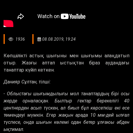
1936
08.08.2019, 19:24
Көпшілікті астық шығыны мен шығымы алаңдатып
отыр. Жазғы аптап ыстықтан біраз аудандағы
танаптар күйіп кеткен.
Данияр Сұлтан, тілші:
- Облыстағы шығымдылығы мол танаптардың бірі осы
жерде орналасқан. Былтыр гектар берекелігі 40
центнерден асып түскен, ал биыл бұл көрсеткіш екі есе
төмендеуі мүмкін. Егер жақын арада 10 мм-дей ылғал
түспесе, онда шығын көлемі одан бетер ұлғаюы әбден
ықтимал.