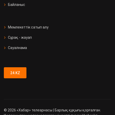
Байланыс
Мемлекеттік сатып алу
Сұрақ - жауап
Сауалнама
24.KZ
©
2026
«Хабар» телеарнасы | Барлық құқығы қорғалған.