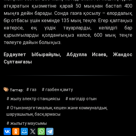
атқаратын қызметіне қарай 50 мыңнан бастап 400
мыңға дейін барады. Сонда газға қосылу – елордалық
бір отбасы үшін кемінде 135 мың теңге. Егер қалтаңыз
көтерсе, ең үздік тауарларды, кепілдігі бар
құрылғыларды қолданғыңыз келсе, 600 мың теңге
төлеуге дайын болыңыз.
Ердәулет Ыбырайұлы, Абдулла Исаев, Жандос
Сұлтанғазы
# газ
# газбен қамту
Тегтер:
# жылу электр станциясы
# көгілдір отын
# Отынэнергетикалық кешен және коммуналдық
шаруашылық басқармасы
# жылыту маусымы