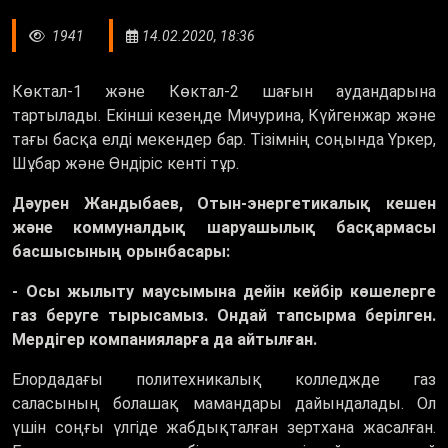
1941
14.02.2020, 18:36
Көктал-1 және Көктал-2 шағын аудандарына
тартылады. Екінші кезеңде Мичурина, Күйгенжар және
тағы басқа елді мекендер бар. Тізімнің соңында Үркер,
Шұбар және Өндіріс кенті тұр.
Дәурен Жандыбаев, Отын-энергетикалық кешен
және коммуналдық шаруашылық басқармасы
басшысының орынбасары:
- Осы жылыту маусымына дейін кейбір көшелерге
газ беруге тырысамыз. Ондай тапсырма берілген.
Мердігер компанияларға да айтылған.
Елордадағы политехникалық колледжде газ
саласының болашақ мамандары дайындалады. Ол
үшін соңғы үлгіде жабдықталған зертхана жасалған.