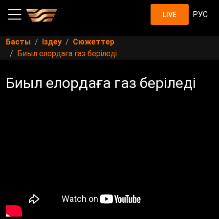
РУС
LIVE
Басты
Іздеу
Сюжеттер
Биыл елордаға газ беріледі
Биыл елордаға газ беріледі