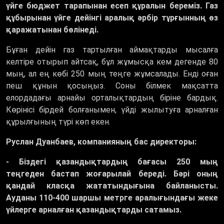
үйге бюджет тарапынан есеп құралын береміз. Газ
құбырынан үйге дейінгі аралық әрбір тұрғынның өз
қаражатынан бөлінеді.
Бұған дейін газ тартылған аймақтарды мысалға
келтіре отырып айтсақ, бұл жұмысқа кем дегенде 80
мың, ал ең көбі 250 мың теңге жұмсалады. Енді оған
пеш құнын қосыңыз. Соны білмек мақсатта
елордадағы арнайы орталықтардың біріне бардық.
Көрінісі бірдей болғанымен, үйді жылытуға арналған
құрылғының түрі көп екен.
Руслан Дуанбаев, компанияның бас директоры:
- Біздегі қазандықтардың бағасы 250 мың
теңгеден бастап жоғарылай береді. Бәрі оның
қандай класқа жататындығына байланысты.
Ауданы 110-400 шаршы метрге аралығындағы жеке
үйлерге арналған қазандықтарды сатамыз.