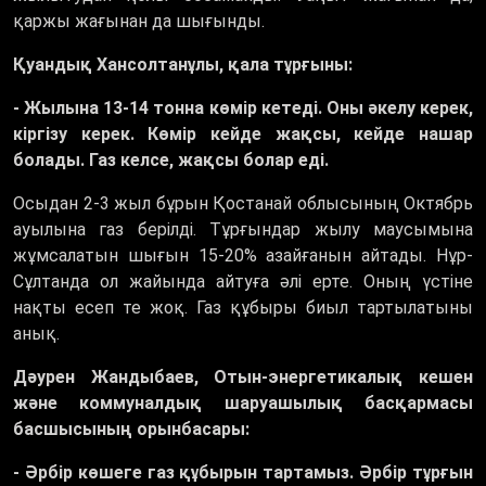
қаржы жағынан да шығынды.
Қуандық Хансолтанұлы, қала тұрғыны:
- Жылына 13-14 тонна көмір кетеді. Оны әкелу керек,
кіргізу керек. Көмір кейде жақсы, кейде нашар
болады. Газ келсе, жақсы болар еді.
Осыдан 2-3 жыл бұрын Қостанай облысының Октябрь
ауылына газ берілді. Тұрғындар жылу маусымына
жұмсалатын шығын 15-20% азайғанын айтады. Нұр-
Сұлтанда ол жайында айтуға әлі ерте. Оның үстіне
нақты есеп те жоқ. Газ құбыры биыл тартылатыны
анық.
Дәурен Жандыбаев, Отын-энергетикалық кешен
және коммуналдық шаруашылық басқармасы
басшысының орынбасары:
- Әрбір көшеге газ құбырын тартамыз. Әрбір тұрғын