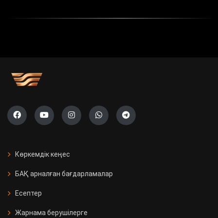
Көркемдік кеңес
БАҚ арналған бағдарламалар
Есептер
Жарнама берушілерге