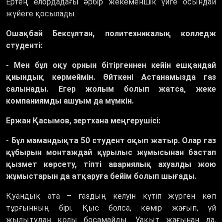
Ертең елордадағы әрбір жекеменшік үйге осындай
жүйеге қосылады.
Ошақбай Бексұлтан, политехникалық колледж
студенті:
- Мен бұл оқу орнын бітіргеннен кейін ешқандай
қиындық көрмеймін. Өйткені Астанамызда газ
салынады. Егер жолым болып жатса, жеке
компаниямды ашуым да мүмкін.
Ержан Қасымов, зертхана меңгерушісі:
- Бұл мамандықта 50 студент оқып жатыр. Олар газ
құбырын монтаждай құрылыс жұмысынан бастап
қызмет көрсету, тіпті авариялық ахуалды жою
жұмыстарын да атқаруға бейім болып шығады.
Қуандық ата – газдың келуін күтіп жүрген көп
тұрғынның бірі. Қыс болса, көмір жағып, үй
жылытудан қолы босамайды. Уақыт жағынан да,