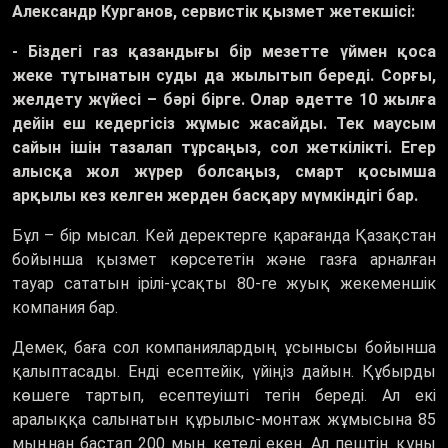
Александр Курганов, сервистік қызмет жетекшісі:
- Біздегі газ қазандығы бір мезетте үймен қоса
жеке тұтынатын суды да жылытып береді. Сорғы,
желдету жүйесі – бәрі бірге. Олар әдетте 10 жылға
дейін еш кедергісіз жұмыс жасайды. Тек маусым
сайын ішін тазалап тұрсаңыз, сол жеткілікті. Егер
алысқа жол жүрер болсаңыз, смарт қосымша
арқылы кез келген жерден басқару мүмкіндігі бар.
Бұл – бір мысал. Кей деректерге қарағанда Қазақстан
бойынша қызмет көрсететін және газға арналған
тауар сататын ірілі-ұсақты 80-ге жуық жекеменшік
компания бар.
Демек, баға сол компаниялардың ұсынысы бойынша
қалыптасады. Енді есептейік, үйіңіз дайын. Құбырды
көшеге тартып, есептеуішті тегін береді. Ал екі
аралыққа салынатын құрылыс-монтаж жұмысына 85
мыңнан бастап 200 мың кетеді екен. Ал пештің құны