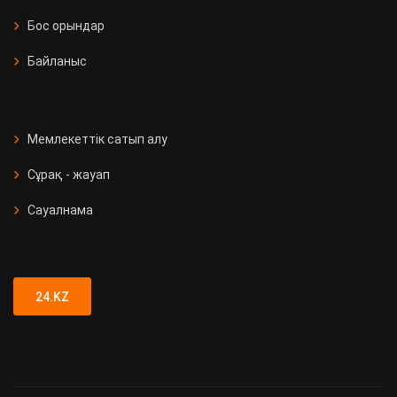
Бос орындар
Байланыс
Мемлекеттік сатып алу
Сұрақ - жауап
Сауалнама
24.KZ