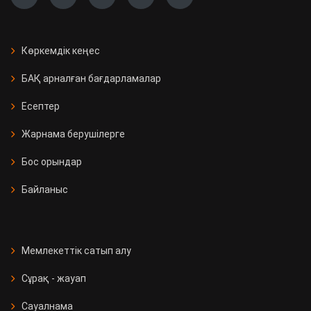
Көркемдік кеңес
БАҚ арналған бағдарламалар
Есептер
Жарнама берушілерге
Бос орындар
Байланыс
Мемлекеттік сатып алу
Сұрақ - жауап
Сауалнама