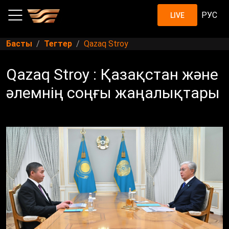
РУС
LIVE
Басты
Тегтер
Qazaq Stroy
Qazaq Stroy : Қазақстан және
әлемнің соңғы жаңалықтары