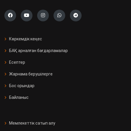
Көркемдік кеңес
БАҚ арналған бағдарламалар
Есептер
Жарнама берушілерге
Бос орындар
Байланыс
Мемлекеттік сатып алу