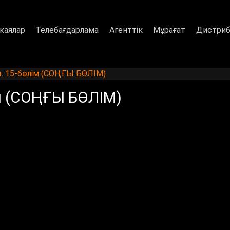
каялар
Телебағдарлама
Агенттік
Мұрағат
Дистриб
ы. 15-бөлім (СОҢҒЫ БӨЛІМ)
ім (СОҢҒЫ БӨЛІМ)