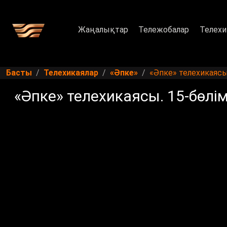
Жаңалықтар
Тележобалар
Телехи
Басты
Телехикаялар
«Әпке»
«Әпке» телехикаяс
«Әпке» телехикаясы. 15-бөл