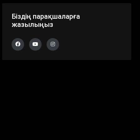
Біздің парақшаларға
жазылыңыз