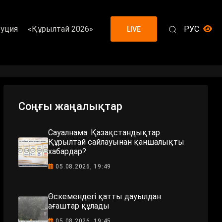
уция
«Құрылтай 2026»
РУС
LIVE
Соңғы жаңалықтар
Сауалнама: Қазақстандықтар
Құрылтай сайлауынан қаншалықты
хабардар?
05.08.2026, 19:49
Өскемендегі қатты дауылдан
ағаштар құлады
05.08.2026, 19:45