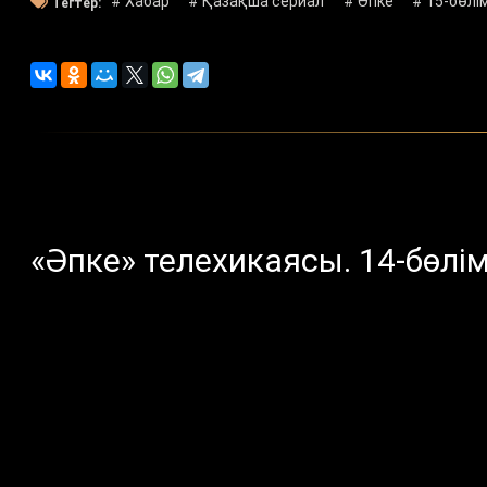
# Хабар
# Қазақша сериал
# Әпке
# 15-бөлі
Тегтер:
«Әпке» телехикаясы. 14-бөлі