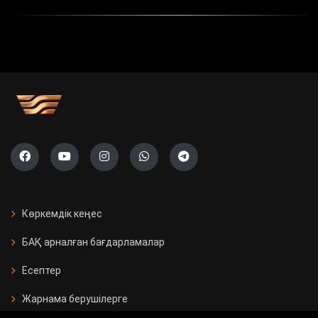
Көркемдік кеңес
БАҚ арналған бағдарламалар
Есептер
Жарнама берушілерге